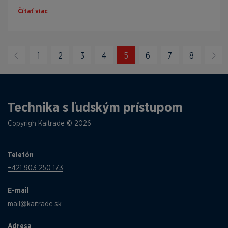
Čítať viac
1
2
3
4
5
6
7
8
Technika s ľudským prístupom
Copyrigh Kaitrade © 2026
Telefón
+421 903 250 173
E-mail
mail@kaitrade.sk
Adresa