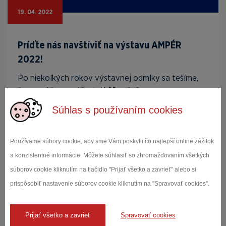
19. 04. 2022
Príďte nás navštíviť na výstavu AMPÉR
2022!
Po niekoľkých rokov výstavnej odmlky sa tešíme,
že sa môžeme zúčastniť 28.ročníka
medzinárodného veľ...
Súhlas s používaním cookies
Čítať viac
Používame súbory cookie, aby sme Vám poskytli čo najlepší online zážitok
a konzistentné informácie. Môžete súhlasiť so zhromažďovaním všetkých
súborov cookie kliknutím na tlačidlo "Prijať všetko a zavrieť" alebo si
prispôsobiť nastavenie súborov cookie kliknutím na "Spravovať cookies".
Prijať všetko a zavrieť
Spravovať cookies