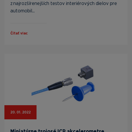
z najrozšírenejších testov interiérových dielov pre
automobil...
Čítať viac
20. 01. 2022
Miniatúrne trojosé ICP akcelerometre