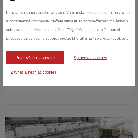
11. 06. 2024
Používame súbory cookie, aby sme Vám poskytli čo najlepší online zážitok
Bundesmann novej generácie pre testovanie
a konzistentné informácie. Môžete súhlasiť so zhromažďovaním všetkých
vodoodpudivosti
súborov cookie kliknutím na tlačidlo "Prijať všetko a zavrieť" alebo si
prispôsobiť nastavenie súborov cookie kliknutím na "Spravovať cookies".
Bundesmann poskytuje test vodoodpudivosti pre
tkaniny, ktoré sú počas používania v kontakte, ako
je...
Prijať všetko a zavrieť
Spravovať cookies
Zavrieť a neprijať cookies
Čítať viac