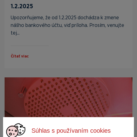
1.2.2025
Upozorňujeme, že od 1.2.2025 dochádza k zmene
nášho bankového účtu, viď príloha. Prosím, venujte
tej...
Čítať viac
Súhlas s používaním cookies