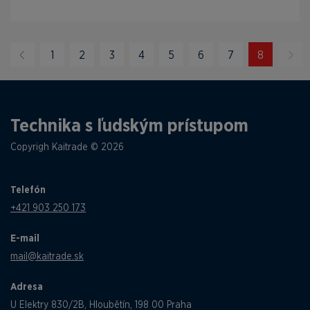
1
2
3
4
5
6
7
8
Technika s ľudským prístupom
Copyrigh Kaitrade © 2026
Telefón
+421 903 250 173
E-mail
mail@kaitrade.sk
Adresa
U Elektry 830/2B, Hloubětín, 198 00 Praha