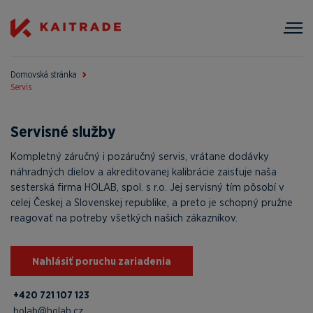
Domovská stránka
Servis
Servisné služby
Kompletný záručný i pozáručný servis, vrátane dodávky
náhradných dielov a akreditovanej kalibrácie zaisťuje naša
sesterská firma HOLAB, spol. s r.o. Jej servisný tím pôsobí v
celej Českej a Slovenskej republike, a preto je schopný pružne
reagovať na potreby všetkých našich zákazníkov.
Nahlásiť poruchu zariadenia
+420 721 107 123
holab@holab.cz