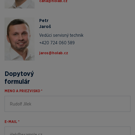
zc.baloh@ahac
Petr
Jaroš
Vedúci servisný technik
+420 724 060 589
zc.baloh@soraj
Dopytový
formulár
MENO A PRIEZVISKO *
E-MAIL *