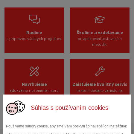
Radíme
Školíme a vzdelávame
s prípravou všetkých projektov.
pri aplikovaní testovacích
metodík.
Navrhujeme
Zaisťujeme kvalitný servis
adekvátne riešenia na mieru
na nami dodané zariadenia.
požiadavkám.
Súhlas s používaním cookies
Používame súbory cookie, aby sme Vám poskytli čo najlepší online zážitok