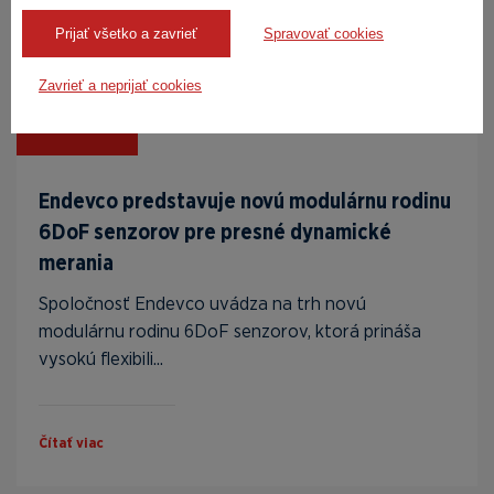
Prijať všetko a zavrieť
Spravovať cookies
Zavrieť a neprijať cookies
10. 04. 2026
Endevco predstavuje novú modulárnu rodinu
6DoF senzorov pre presné dynamické
merania
Spoločnosť Endevco uvádza na trh novú
modulárnu rodinu 6DoF senzorov, ktorá prináša
vysokú flexibili...
Čítať viac