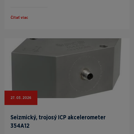
Čítať viac
27. 03. 2026
Seizmický, trojosý ICP akcelerometer
354A12