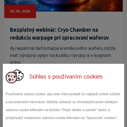
30. 04. 2026
Bezplatný webinár: Cryo Chamber na
redukciu warpage pri spracovaní waferov
Aj nepatrná deformácia kremíkového waferu môže
mať výrazný vplyv na kvalitu výroby a v krajnom
prípa...
Súhlas s používaním cookies
Čítať viac
Používame súbory cookie, aby sme Vám poskytli čo najlepší online zážitok
a konzistentné informácie. Môžete súhlasiť so zhromažďovaním všetkých
súborov cookie kliknutím na tlačidlo "Prijať všetko a zavrieť" alebo si
prispôsobiť nastavenie súborov cookie kliknutím na "Spravovať cookies".