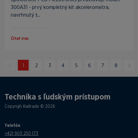
300A31 - prvý kompletný kit akcelerometra,
navrhnutý š...
Čítať viac
1
2
3
4
5
6
7
8
Technika s ľudským prístupom
Copyrigh Kaitrade © 2026
Telefón
+421 903 250 173