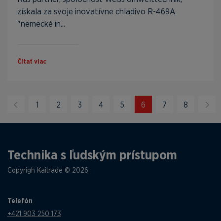
získala za svoje inovatívne chladivo R-469A
"nemecké in...
Čítať viac
1
2
3
4
5
6
7
8
Technika s ľudským prístupom
Copyrigh Kaitrade © 2026
Telefón
+421 903 250 173