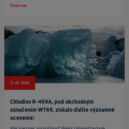
Čítať viac
17. 07. 2020
Chladivo R-469A, pod obchodným
označením WT69, získalo ďalšie významné
ocenenie!
Náš partner, spoločnosť Weiss Umwelttechnik,