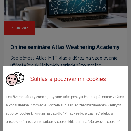
13. 04. 2021
Online semináre Atlas Weathering Academy
Spoločnosť Atlas MTT kladie dôraz na vzdelávanie
užívateľov skúšobných zariadení zo svojho
sortiment...
Súhlas s používaním cookies
Čítať viac
Používame súbory cookie, aby sme Vám poskytli čo najlepší online zážitok
a konzistentné informácie. Môžete súhlasiť so zhromažďovaním všetkých
súborov cookie kliknutím na tlačidlo "Prijať všetko a zavrieť" alebo si
prispôsobiť nastavenie súborov cookie kliknutím na "Spravovať cookies".