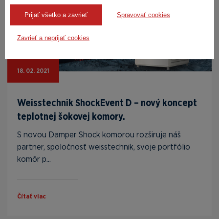
Prijať všetko a zavrieť
Spravovať cookies
Zavrieť a neprijať cookies
18. 02. 2021
Weisstechnik ShockEvent D – nový koncept
teplotnej šokovej komory.
S novou Damper Shock komorou rozširuje náš
partner, spoločnosť weisstechnik, svoje portfólio
komôr p...
Čítať viac