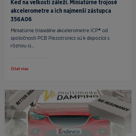
Keď na veľkosti záleží. Miniatúrne trojosé
akcelerometre a ich najmenší zástupca
356A06
Miniatúrne triaxiálne akcelerometre ICP® od
spoločnosti PCB Piezotronics sú k dispozícii s
rôznou ci...
Čítať viac