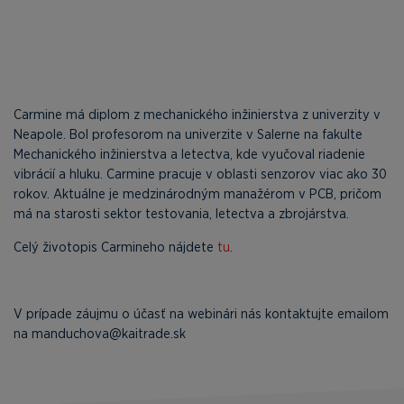
Carmine má diplom z mechanického inžinierstva z univerzity v
Neapole. Bol profesorom na univerzite v Salerne na fakulte
Mechanického inžinierstva a letectva, kde vyučoval riadenie
vibrácií a hluku. Carmine pracuje v oblasti senzorov viac ako 30
rokov. Aktuálne je medzinárodným manažérom v PCB, pričom
má na starosti sektor testovania, letectva a zbrojárstva.
Celý životopis Carmineho nájdete
tu
.
V prípade záujmu o účasť na webinári nás kontaktujte emailom
na manduchova@kaitrade.sk