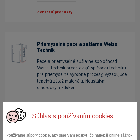
Zobraziť produkty
Priemyselné pece a sušiarne Weiss
Technik
Pece a priemyselné sušiarne spoločnosti
Weiss Technik predstavujú špičkovú techniku
pre priemyselné výrobné procesy, vyžadujúce
tepelnú záťaž materiálu. Neustálym
dlhoročným zdokon...
Zobraziť produkty
Súhlas s používaním cookies
Používame súbory cookie, aby sme Vám poskytli čo najlepší online zážitok
Všetky kategórie