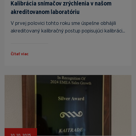
Kalibrácia snímačov zrýchlenia v našom
akreditovanom laboratóriu
V prvej polovici tohto roku sme úspešne obhájili
akreditovaný kalibračný postup popisujúci kalibráci...
Čítať viac
10. 10. 2025