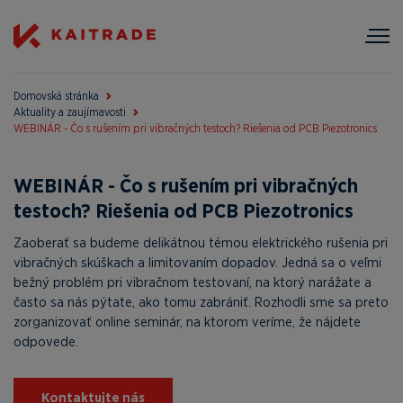
Domovská stránka
Aktuality a zaujímavosti
WEBINÁR - Čo s rušením pri vibračných testoch? Riešenia od PCB Piezotronics
WEBINÁR - Čo s rušením pri vibračných
testoch? Riešenia od PCB Piezotronics
Zaoberať sa budeme delikátnou témou elektrického rušenia pri
vibračných skúškach a limitovaním dopadov. Jedná sa o veľmi
bežný problém pri vibračnom testovaní, na ktorý narážate a
často sa nás pýtate, ako tomu zabrániť. Rozhodli sme sa preto
zorganizovať online seminár, na ktorom veríme, že nájdete
odpovede.
Kontaktujte nás