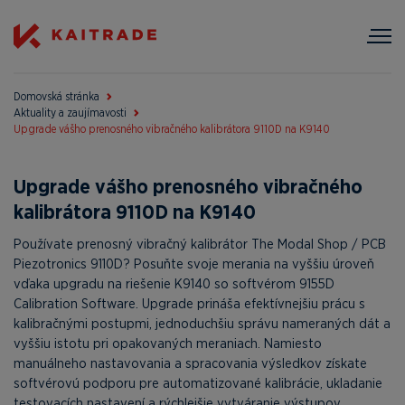
Domovská stránka
Aktuality a zaujímavosti
Upgrade vášho prenosného vibračného kalibrátora 9110D na K9140
Upgrade vášho prenosného vibračného
kalibrátora 9110D na K9140
Používate prenosný vibračný kalibrátor The Modal Shop / PCB
Piezotronics 9110D? Posuňte svoje merania na vyššiu úroveň
vďaka upgradu na riešenie K9140 so softvérom 9155D
Calibration Software. Upgrade prináša efektívnejšiu prácu s
kalibračnými postupmi, jednoduchšiu správu nameraných dát a
vyššiu istotu pri opakovaných meraniach. Namiesto
manuálneho nastavovania a spracovania výsledkov získate
softvérovú podporu pre automatizované kalibrácie, ukladanie
testovacích nastavení a rýchlejšie vytváranie výstupov.