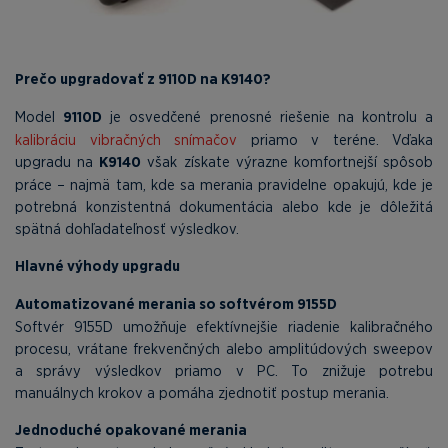
Prečo upgradovať z 9110D na K9140?
Model
9110D
je osvedčené prenosné riešenie na kontrolu a
kalibráciu vibračných snímačov
priamo v teréne. Vďaka
upgradu na
K9140
však získate výrazne komfortnejší spôsob
práce – najmä tam, kde sa merania pravidelne opakujú, kde je
potrebná konzistentná dokumentácia alebo kde je dôležitá
spätná dohľadateľnosť výsledkov.
Hlavné výhody upgradu
Automatizované merania so softvérom 9155D
Softvér 9155D umožňuje efektívnejšie riadenie kalibračného
procesu, vrátane frekvenčných alebo amplitúdových sweepov
a správy výsledkov priamo v PC. To znižuje potrebu
manuálnych krokov a pomáha zjednotiť postup merania.
Jednoduché opakované merania