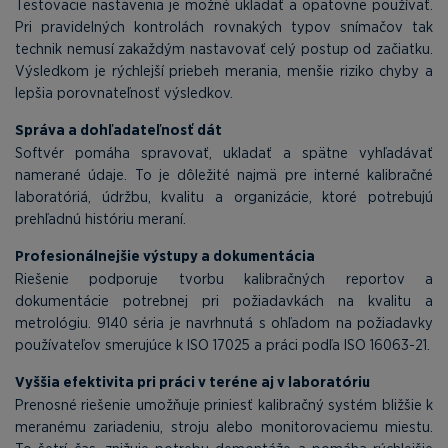
Testovacie nastavenia je možné ukladať a opätovne používať.
Pri pravidelných kontrolách rovnakých typov snímačov tak
technik nemusí zakaždým nastavovať celý postup od začiatku.
Výsledkom je rýchlejší priebeh merania, menšie riziko chyby a
lepšia porovnateľnosť výsledkov.
Správa a dohľadateľnosť dát
Softvér pomáha spravovať, ukladať a spätne vyhľadávať
namerané údaje. To je dôležité najmä pre interné kalibračné
laboratóriá, údržbu, kvalitu a organizácie, ktoré potrebujú
prehľadnú históriu meraní.
Profesionálnejšie výstupy a dokumentácia
Riešenie podporuje tvorbu kalibračných reportov a
dokumentácie potrebnej pri požiadavkách na kvalitu a
metrológiu. 9140 séria je navrhnutá s ohľadom na požiadavky
používateľov smerujúce k ISO 17025 a práci podľa ISO 16063-21.
Vyššia efektivita pri práci v teréne aj v laboratóriu
Prenosné riešenie umožňuje priniesť kalibračný systém bližšie k
meranému zariadeniu, stroju alebo monitorovaciemu miestu.