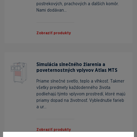
postrekových, prachových a ďalších komôr.
Nami dodávan...
Zobraziť produkty
Simulácia slnečného žiarenia a
poveternostných vplyvov Atlas MTS
Priame slnečné svetlo, teplo a vlhkosť. Takmer
všetky predmety každodenného života
podliehajú týmto vplyvom prostredí, ktoré majú
priamy dopad na životnosť. Vyblednutie farieb
a ur...
Zobraziť produkty