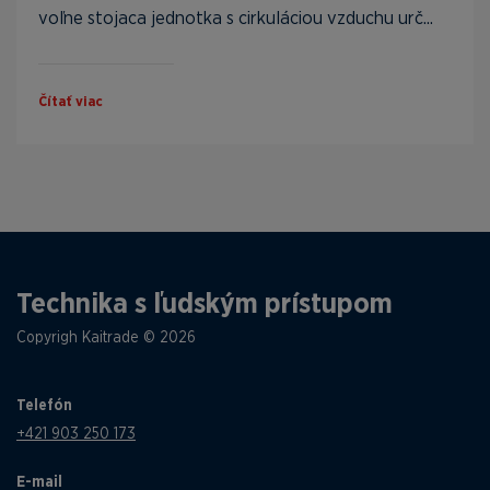
voľne stojaca jednotka s cirkuláciou vzduchu urč...
Čítať viac
Technika s ľudským prístupom
Copyrigh Kaitrade © 2026
Telefón
+421 903 250 173
E-mail