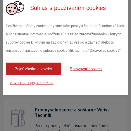
Súhlas s používaním cookies
Vibračné systémy Acutronic
Používame súbory cookie, aby sme Vám poskytli čo najlepší online zážitok
Našich zákazníkov podporujeme i systémovými
a konzistentné informácie. Môžete súhlasiť so zhromažďovaním všetkých
riešeniami. Práve vibračné systémy tvoria
súborov cookie kliknutím na tlačidlo "Prijať všetko a zavrieť" alebo si
dôležitú súčasť takýchto požiadaviek.
prispôsobiť nastavenie súborov cookie kliknutím na "Spravovať cookies".
Komplexné riešenia na mieru zákazníkovi: od
elektrodynam...
Prijať všetko a zavrieť
Spravovať cookies
Zobraziť produkty
Zavrieť a neprijať cookies
Priemyselné pece a sušiarne Weiss
Technik
Pece a priemyselné sušiarne spoločnosti