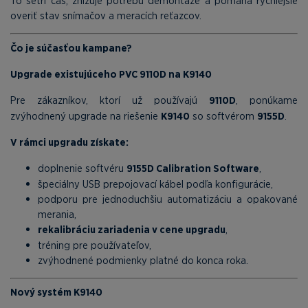
To šetrí čas, znižuje potrebu demontáže a pomáha rýchlejšie
overiť stav snímačov a meracích reťazcov.
Čo je súčasťou kampane?
Upgrade existujúceho PVC 9110D na K9140
Pre zákazníkov, ktorí už používajú
9110D
, ponúkame
zvýhodnený upgrade na riešenie
K9140
so softvérom
9155D
.
V rámci upgradu získate:
doplnenie softvéru
9155D Calibration Software
,
špeciálny USB prepojovací kábel podľa konfigurácie,
podporu pre jednoduchšiu automatizáciu a opakované
merania,
rekalibráciu zariadenia v cene upgradu
,
tréning pre používateľov,
zvýhodnené podmienky platné do konca roka.
Nový systém K9140