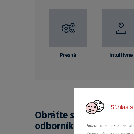
Presné
Intuitívne
Súhlas s
Obráťte sa na našich
odborníkov
Používame súbory cookie, aby