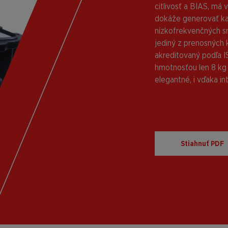
citlivosť a BIAS, má
dokáže generovať kal
nízkofrekvenčných 
jediný z prenosných k
akreditovaný podľa I
hmotnosťou len 8 kg 
elegantné, i vďaka in
Stiahnuť PDF