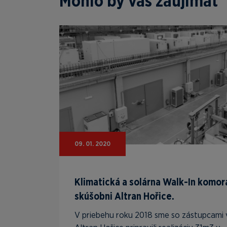
Mohlo by vás zaujímať
09. 01. 2020
Klimatická a solárna Walk-In komor
skúšobni Altran Hořice.
V priebehu roku 2018 sme so zástupcami