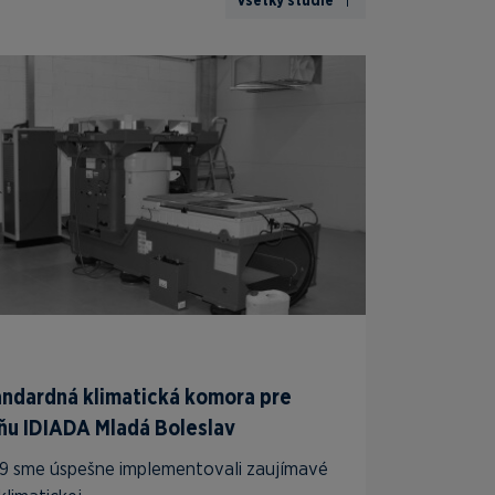
Všetky štúdie
tandardná klimatická komora pre
ňu IDIADA Mladá Boleslav
019 sme úspešne implementovali zaujímavé