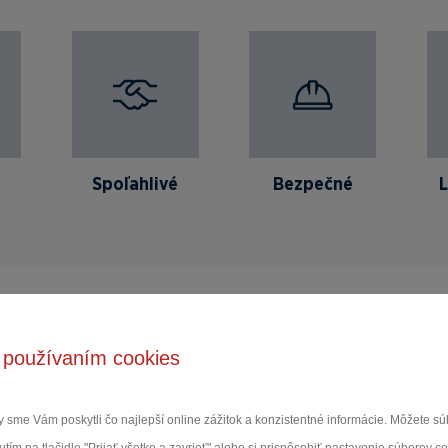
Spoľahlivé
Bezpečné
 používaním cookies
Dopytový
formulár
 sme Vám poskytli čo najlepší online zážitok a konzistentné informácie. Môžete 