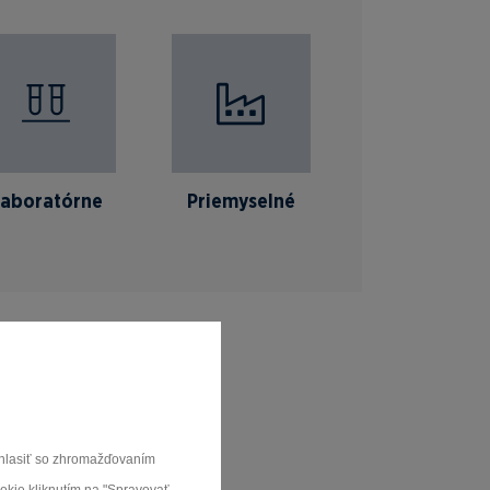
Laboratórne
Priemyselné
súhlasiť so zhromažďovaním