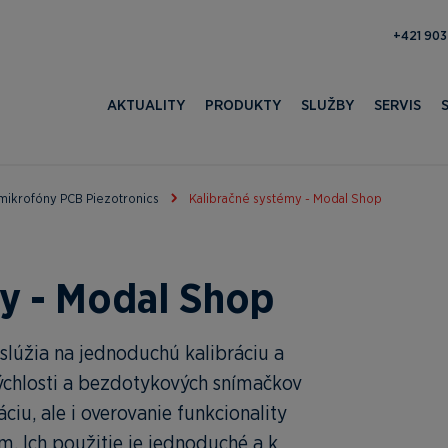
371 052 
AKTUALITY
PRODUKTY
SLUŽBY
SERVIS
mikrofóny PCB Piezotronics
Kalibračné systémy - Modal Shop
my - Modal Shop
slúžia na jednoduchú kalibráciu a
rýchlosti a bezdotykových snímačkov
ciu, ale i overovanie funkcionality
m. Ich použitie je jednoduché a k