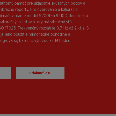
 vnútornú pamať pre ukladanie skúšaných bodov a
ibračné reporty. Pre overovanie a kalibrácie
snímačov máme model 9200D a 9210D. Jedná sa o
alibračných setov, ktorý má vibračný stôl
SO 17025. Frekvenčný rozsah je 0,7 Hz až 2 kHz. S
je jeho použitie mimoriadne pohodlné a
tegrovanej batérii s výdržou až 14 hodín.
Stiahnuť PDF