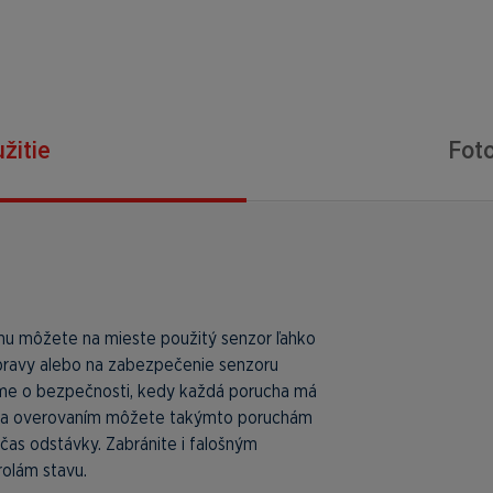
žitie
Foto
mu môžete na mieste použitý senzor ľahko
 opravy alebo na zabezpečenie senzoru
íme o bezpečnosti, kedy každá porucha má
ou a overovaním môžete takýmto poruchám
čas odstávky. Zabránite i falošným
olám stavu.