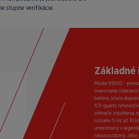
e stupne verifikácie.
Základné 
Model 9100D - prenos
overovanie tolerancií
batériu, ktorá dispo
ICP quartz referenčn
snímače zrýchlenia, 
rozsahu 5 Hz až 10 k
umiestnený v legendá
nárazuvzdorný. Jeho 