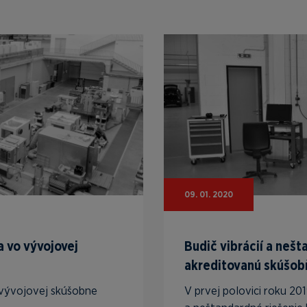
09. 01. 2020
a vo vývojovej
Budič vibrácií a neš
akreditovanú skúšob
 vývojovej skúšobne
V prvej polovici roku 2