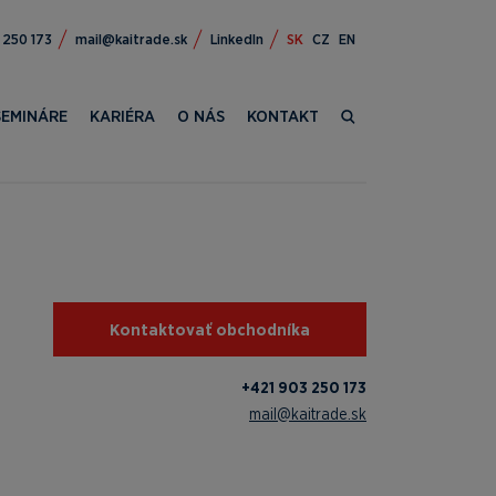
309 124+
ks.edartiak@liam
LinkedIn
SK
CZ
EN
SEMINÁRE
KARIÉRA
O NÁS
KONTAKT
Kontaktovať obchodníka
+421 903 250 173
mail@kaitrade.sk