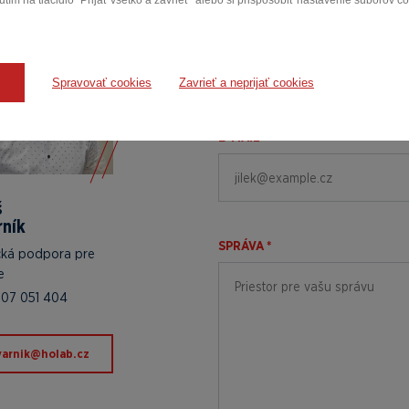
tím na tlačidlo "Prijať všetko a zavrieť" alebo si prispôsobiť nastavenie súborov c
MENO A PRIEZVISKO *
Spravovať cookies
Zavrieť a neprijať cookies
E-MAIL *
š
rník
SPRÁVA *
cká podpora pre
e
07 051 404
.baloh@kinravok