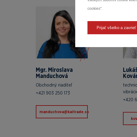
všetkých súborov cookie kliknu
cookies".
Prijať všetko a zavrieť
Mgr. Miroslava
Luká
Manduchová
Ková
Obchodný riaditeľ
techni
vibráci
+421 903 250 173
+420 6
ks.edartiak@avohcudnam
zc