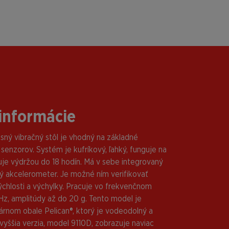
informácie
ný vibračný stôl je vhodný na základné
 senzorov. Systém je kufríkový, ľahký, funguje na
nuje výdržou do 18 hodín. Má v sebe integrovaný
ý akcelerometer. Je možné ním verifikovať
rýchlosti a výchylky. Pracuje vo frekvenčnom
Hz, amplitúdy až do 20 g. Tento model je
rnom obale Pelican®, ktorý je vodeodolný a
vyššia verzia, model 9110D, zobrazuje naviac