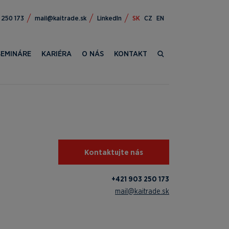
309 124+
ks.edartiak@liam
LinkedIn
SK
CZ
EN
SEMINÁRE
KARIÉRA
O NÁS
KONTAKT
Kontaktujte nás
+421 903 250 173
mail@kaitrade.sk