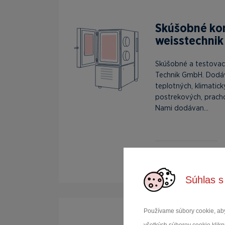
Skúšobné k
weisstechnik
Skúšobné a testovac
Technik GmbH. Dodá
teplotných, klimatick
postrekových, prach
Nami dodávan...
Zobraziť produkty
Súhlas s
Používame súbory cookie, aby