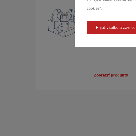
všetkých súborov cookie kliknu
Vibračné sys
cookies".
Našich zákazníkov p
riešeniami. Práve vi
Prijať všetko a zavrieť
dôležitú súčasť taký
Komplexné riešenia n
elektrodynam...
Zobraziť produkty