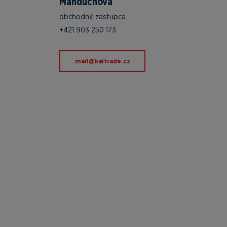
Manduchová
obchodný zástupca
+421 903 250 173
zc.edartiak@liam