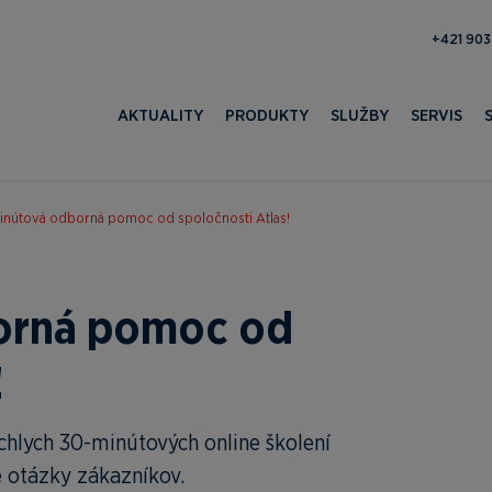
371 052 
AKTUALITY
PRODUKTY
SLUŽBY
SERVIS
nútová odborná pomoc od spoločnosti Atlas!
orná pomoc od
!
chlych 30-minútových online školení
 otázky zákazníkov.