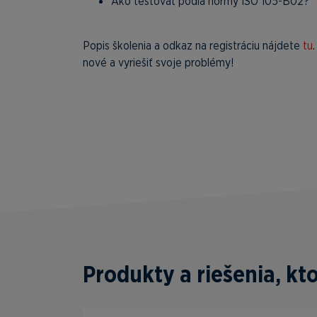
Ako testovať podľa normy ISO 105-B02?
Popis školenia a odkaz na registráciu nájdete
tu
nové a vyriešiť svoje problémy!
Produkty a riešenia, k