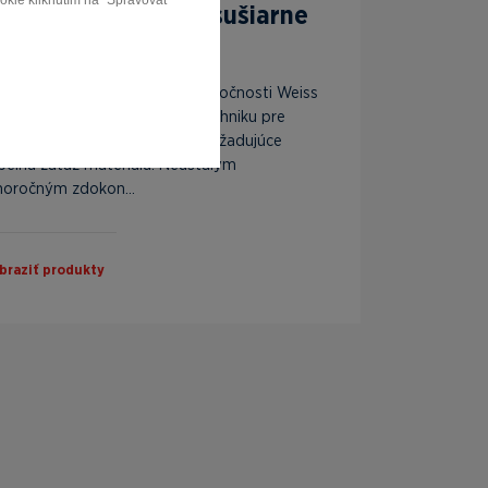
ookie kliknutím na "Spravovať
riemyselné pece a sušiarne
eiss Technik
ce a priemyselné sušiarne spoločnosti Weiss
chnik predstavujú špičkovú techniku pre
iemyselné výrobné procesy, vyžadujúce
pelnú záťaž materiálu. Neustálym
horočným zdokon...
braziť produkty