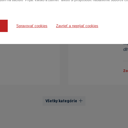
tím na tlačidlo "Prijať všetko a zavrieť" alebo si prispôsobiť nastavenie súborov c
témy Acutronic
P
W
odporujeme i systémovými
bračné systémy tvoria
Pe
Spravovať cookies
Zavrieť a neprijať cookies
chto požiadaviek.
Te
a mieru zákazníkovi: od
pr
te
dl
Zo
Všetky kategórie