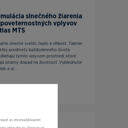
imulácia slnečného žiarenia
 poveternostných vplyvov
tlas MTS
iame slnečné svetlo, teplo a vlhkosť. Takmer
etky predmety každodenného života
dliehajú týmto vplyvom prostredí, ktoré
jú priamy dopad na životnosť. Vyblednutie
ieb a ur...
braziť produkty
súhlasiť so zhromažďovaním