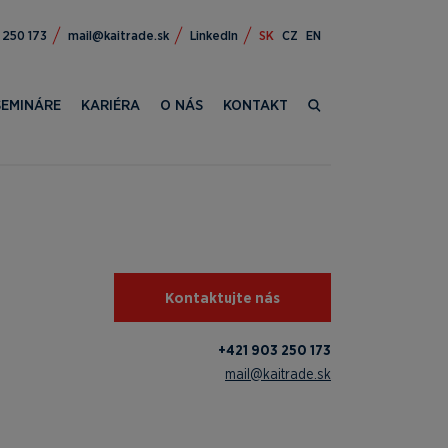
309 124+
ks.edartiak@liam
LinkedIn
SK
CZ
EN
SEMINÁRE
KARIÉRA
O NÁS
KONTAKT
Kontaktujte nás
+421 903 250 173
mail@kaitrade.sk