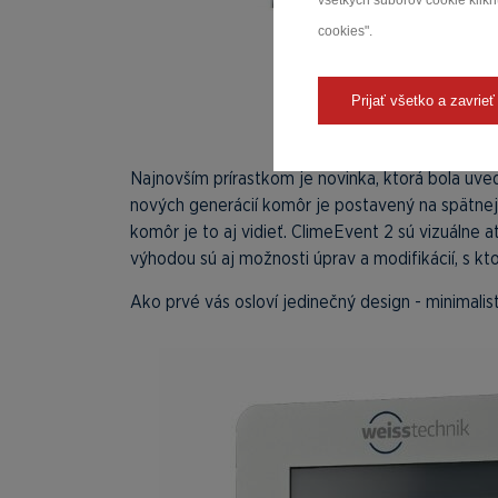
všetkých súborov cookie kliknu
cookies".
Prijať všetko a zavrieť
Najnovším prírastkom je novinka, ktorá bola uve
nových generácií komôr je postavený na spätnej 
komôr je to aj vidieť. ClimeEvent 2 sú vizuálne 
výhodou sú aj možnosti úprav a modifikácií, s k
Ako prvé vás osloví jedinečný design - minimal