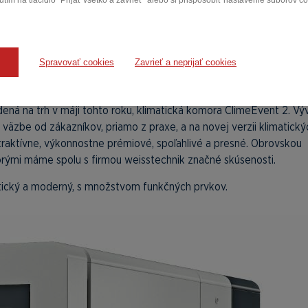
tím na tlačidlo "Prijať všetko a zavrieť" alebo si prispôsobiť nastavenie súborov c
Spravovať cookies
Zavrieť a neprijať cookies
dená na trh v máji tohto roku, klimatická komora ClimeEvent 2. Vý
väzbe od zákazníkov, priamo z praxe, a na novej verzii klimatický
atraktívne, výkonnostne prémiové, spoľahlivé a presné. Obrovskou
torými máme spolu s firmou weisstechnik značné skúsenosti.
istický a moderný, s množstvom funkčných prvkov.