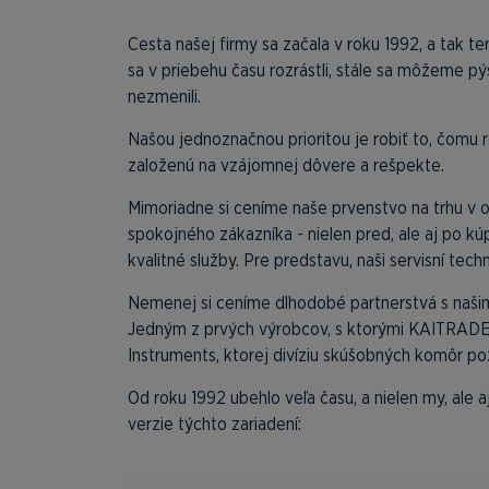
Cesta našej firmy sa začala v roku 1992, a tak 
sa v priebehu času rozrástli, stále sa môžeme pýš
nezmenili.
Našou jednoznačnou prioritou je robiť to, čomu
založenú na vzájomnej dôvere a rešpekte.
Mimoriadne si ceníme naše prvenstvo na trhu v ob
spokojného zákazníka - nielen pred, ale aj po k
kvalitné služby. Pre predstavu, naši servisní tech
Nemenej si ceníme dlhodobé partnerstvá s našimi
Jedným z prvých výrobcov, s ktorými KAITRADE 
Instruments, ktorej divíziu skúšobných komôr 
Od roku 1992 ubehlo veľa času, a nielen my, ale aj
verzie týchto zariadení: