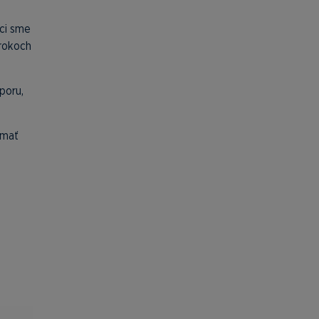
oci sme
 rokoch
poru,
 mať
é