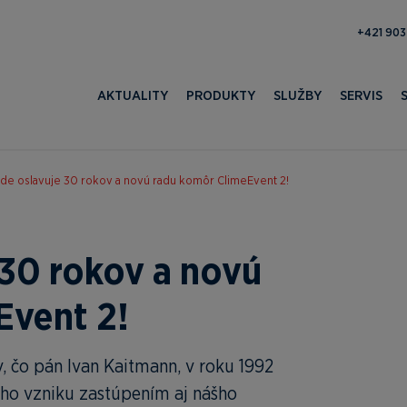
371 052 
AKTUALITY
PRODUKTY
SLUŽBY
SERVIS
ade oslavuje 30 rokov a novú radu komôr ClimeEvent 2!
 30 rokov a novú
Event 2!
ov, čo pán Ivan Kaitmann, v roku 1992
ojho vzniku zastúpením aj nášho