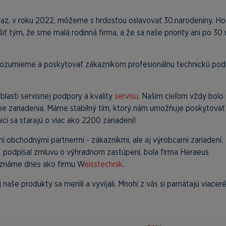
teraz, v roku 2022, môžeme s hrdosťou oslavovať 30.narodeniny. H
iť tým, že sme malá rodinná firma, a že sa naše priority ani po 30
 rozumieme a poskytovať zákazníkom profesionálnu technickú pod
lasti servisnej podpory a kvality
servisu
. Našim cieľom vždy bolo
úpe zariadenia. Máme stabilný tím, ktorý nám umožňuje poskytovať
nici sa starajú o viac ako 2200 zariadení!
 obchodnými partnermi - zákazníkmi, ale aj výrobcami zariadení.
podpísal zmluvu o výhradnom zastúpení, bola firma Heraeus
poznáme dnes ako firmu W
eisstechnik
.
 naše produkty sa menili a vyvíjali. Mnohí z vás si pamätajú viacer