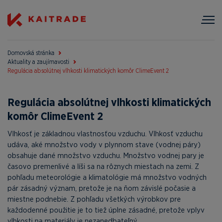
Domovská stránka
Aktuality a zaujímavosti
Regulácia absolútnej vlhkosti klimatických komôr ClimeEvent 2
Regulácia absolútnej vlhkosti klimatických
komôr ClimeEvent 2
Vlhkosť je základnou vlastnosťou vzduchu. Vlhkosť vzduchu
udáva, aké množstvo vody v plynnom stave (vodnej páry)
obsahuje dané množstvo vzduchu. Množstvo vodnej pary je
časovo premenlivé a líši sa na rôznych miestach na zemi. Z
pohľadu meteorológie a klimatológie má množstvo vodných
pár zásadný význam, pretože je na ňom závislé počasie a
miestne podnebie. Z pohľadu všetkých výrobkov pre
každodenné použitie je to tiež úplne zásadné, pretože vplyv
vlhkosti na materiály je nezanedbateľný.