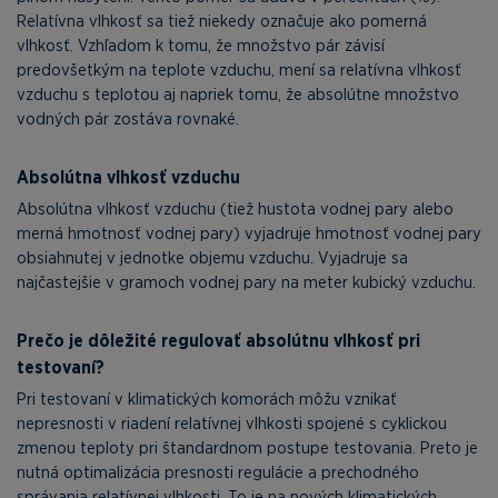
Relatívna vlhkosť sa tiež niekedy označuje ako pomerná
vlhkosť. Vzhľadom k tomu, že množstvo pár závisí
predovšetkým na teplote vzduchu, mení sa relatívna vlhkosť
vzduchu s teplotou aj napriek tomu, že absolútne množstvo
vodných pár zostáva rovnaké.
Absolútna vlhkosť vzduchu
Absolútna vlhkosť vzduchu (tiež hustota vodnej pary alebo
merná hmotnosť vodnej pary) vyjadruje hmotnosť vodnej pary
obsiahnutej v jednotke objemu vzduchu. Vyjadruje sa
najčastejšie v gramoch vodnej pary na meter kubický vzduchu.
Prečo je dôležité regulovať absolútnu vlhkosť pri
testovaní?
Pri testovaní v klimatických komorách môžu vznikať
nepresnosti v riadení relatívnej vlhkosti spojené s cyklickou
zmenou teploty pri štandardnom postupe testovania. Preto je
nutná optimalizácia presnosti regulácie a prechodného
správania relatívnej vlhkosti. To je na nových klimatických