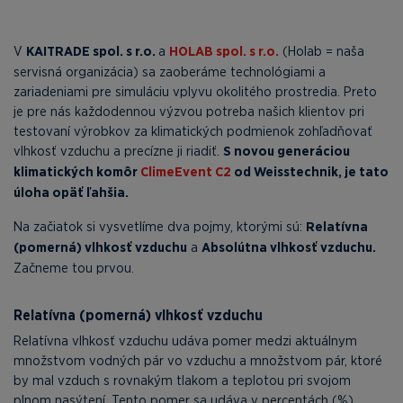
V
KAITRADE spol. s r.o.
a
HOLAB spol. s r.o.
(Holab = naša
servisná organizácia) sa zaoberáme technológiami a
zariadeniami pre simuláciu vplyvu okolitého prostredia. Preto
je pre nás každodennou výzvou potreba našich klientov pri
testovaní výrobkov za klimatických podmienok zohľadňovať
vlhkosť vzduchu a precízne ji riadiť.
S novou generáciou
klimatických komôr
ClimeEvent C2
od Weisstechnik, je tato
úloha opäť ľahšia.
Na začiatok si vysvetlíme dva pojmy, ktorými sú:
Relatívna
(pomerná) vlhkosť vzduchu
a
Absolútna vlhkosť vzduchu.
Začneme tou prvou.
Relatívna (pomerná) vlhkosť vzduchu
Relatívna vlhkosť vzduchu udáva pomer medzi aktuálnym
množstvom vodných pár vo vzduchu a množstvom pár, ktoré
by mal vzduch s rovnakým tlakom a teplotou pri svojom
plnom nasýtení. Tento pomer sa udáva v percentách (%).