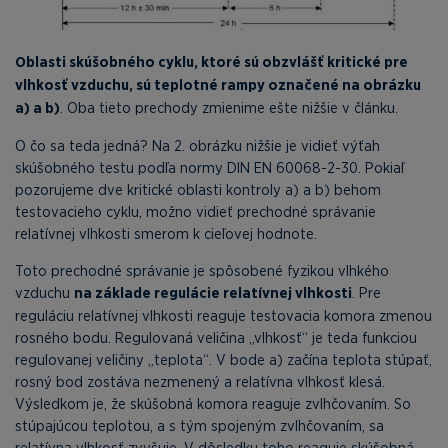
Oblasti skúšobného cyklu, ktoré sú obzvlášť kritické pre
vlhkosť vzduchu, sú teplotné rampy označené na obrázku
a) a b)
. Oba tieto prechody zmienime ešte nižšie v článku.
O čo sa teda jedná? Na 2. obrázku nižšie je vidieť výťah
skúšobného testu podľa normy DIN EN 60068-2-30. Pokiaľ
pozorujeme dve kritické oblasti kontroly a) a b) behom
testovacieho cyklu, možno vidieť prechodné správanie
relatívnej vlhkosti smerom k cieľovej hodnote.
Toto prechodné správanie je spôsobené fyzikou vlhkého
vzduchu
na základe regulácie relatívnej vlhkosti
. Pre
reguláciu relatívnej vlhkosti reaguje testovacia komora zmenou
rosného bodu. Regulovaná veličina „vlhkosť“ je teda funkciou
regulovanej veličiny „teplota“. V bode a) začína teplota stúpať,
rosný bod zostáva nezmenený a relatívna vlhkosť klesá.
Výsledkom je, že skúšobná komora reaguje zvlhčovaním. So
stúpajúcou teplotou, a s tým spojeným zvlhčovaním, sa
relatívna vlhkosť zvyšuje. V dôsledku toho reaguje skúšobná