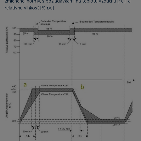
zmienenej normy, s požiadavkami na teplotu vzduchu [°C] a
relatívnu vlhkosť [% r.v.]