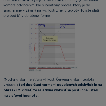
komora odvlhčením. Ide o iteratívny proces, ktorý je do
značnej miery závislý na rýchlosti zmeny teploty. To isté platí
pre bod b) v obrátenej forme.
(Modrá krivka = relatívna vlhkosť; Červená krivka = teplota
vzduchu)
I pri dodržaní normami povolených odchýlok je na
obrázku 2. vidieť, že relatívna vlhkosť sa postupne ustáli
na cieľovej hodnote.