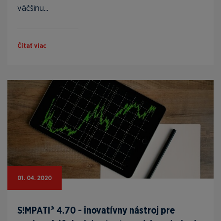
väčšinu...
Čítať viac
01. 04. 2020
S!MPATI® 4.70 - inovatívny nástroj pre