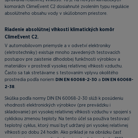
komorách ClimeEvent C2 dosiahnuté zvolením typu regulácie
absolútneho obsahu vody v skúšobnom priestore.
Riadenie absolútnej vlhkosti klimatických komôr
ClimeEvent C2.
V automobilovom priemysle a v odvetví elektroniky
(eletrotechniky) existuje mnoho zavedených testovacích
postupov pre zaistenie dlhodobej funkčnosti výrobkov a
materiálov v prostredí vysokej relatívnej vlhkosti vzduchu.
Často sa tak stretávame s testovaním vplyvu okolitého
prostredia podľa noriem
DIN EN 60068-2-30
a
DIN EN 60068-
2-38
.
Skúška podľa normy DIN EN 60068-2-30 slúži k posúdeniu
vhodnosti elektronických výrobkov (pre prevádzku i
skladovanie) pri vysokej relatívnej vlhkosti vzduchu v spojení s
cyklickou zmenou teploty. Na tento účel sa používa testovací
teplotný cyklus, ktorý musí byť udržaný pri vysokej relatívnej
vlhkosti po dobu 24 hodín. Ako príklad je na obrázku časť