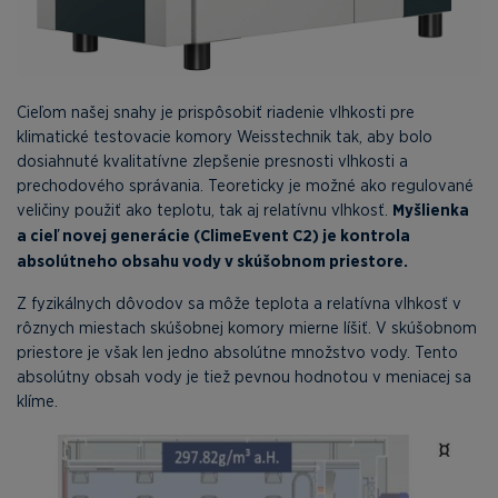
Cieľom našej snahy je prispôsobiť riadenie vlhkosti pre
klimatické testovacie komory Weisstechnik tak, aby bolo
dosiahnuté kvalitatívne zlepšenie presnosti vlhkosti a
prechodového správania. Teoreticky je možné ako regulované
veličiny použiť ako teplotu, tak aj relatívnu vlhkosť.
Myšlienka
a cieľ novej generácie (ClimeEvent C2) je kontrola
absolútneho obsahu vody v skúšobnom priestore.
Z fyzikálnych dôvodov sa môže teplota a relatívna vlhkosť v
rôznych miestach skúšobnej komory mierne líšiť. V skúšobnom
priestore je však len jedno absolútne množstvo vody. Tento
absolútny obsah vody je tiež pevnou hodnotou v meniacej sa
klíme.