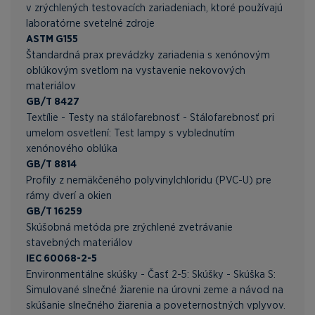
v zrýchlených testovacích zariadeniach, ktoré používajú
laboratórne svetelné zdroje
ASTM G155
Štandardná prax prevádzky zariadenia s xenónovým
oblúkovým svetlom na vystavenie nekovových
materiálov
GB/T 8427
Textílie - Testy na stálofarebnosť - Stálofarebnosť pri
umelom osvetlení: Test lampy s vyblednutím
xenónového oblúka
GB/T 8814
Profily z nemäkčeného polyvinylchloridu (PVC-U) pre
rámy dverí a okien
GB/T 16259
Skúšobná metóda pre zrýchlené zvetrávanie
stavebných materiálov
IEC 60068-2-5
Environmentálne skúšky - Časť 2-5: Skúšky - Skúška S:
Simulované slnečné žiarenie na úrovni zeme a návod na
skúšanie slnečného žiarenia a poveternostných vplyvov.