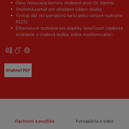
Okno testovacej komory chránené proti UV žiareniu
Vnútorná pamäť pre ukladanie údajov skúšky
Výstup dát cez pamäťovú kartu alebo sériové rozhranie
RS232
Ethernetové rozhranie pre doplnky XenoTouch (diaľkové
ovládanie, e-mailová služba, online monitorovanie)
Stiahnuť PDF
Vlastnosti a použitie
Fotogaléria a video