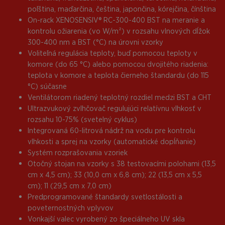
poľština, maďarčina, čeština, japončina, kórejčina, čínština
On-rack XENOSENSIV® RC-300-400 BST na meranie a
kontrolu ožiarenia (vo W/m²) v rozsahu vlnových dĺžok
300-400 nm a BST (°C) na úrovni vzorky
Voliteľná regulácia teploty, buď pomocou teploty v
komore (do 65 °C) alebo pomocou dvojitého riadenia:
teplota v komore a teplota čierneho štandardu (do 115
°C) súčasne
Ventilátorom riadený teplotný rozdiel medzi BST a CHT
Ultrazvukový zvlhčovač regulujúci relatívnu vlhkosť v
rozsahu 10-75% (svetelný cyklus)
Integrovaná 60-litrová nádrž na vodu pre kontrolu
vlhkosti a sprej na vzorky (automatické dopĺňanie)
Systém rozprašovania vzoriek
Otočný stojan na vzorky s 38 testovacími polohami (13,5
cm x 4,5 cm); 33 (10,0 cm x 6,8 cm); 22 (13,5 cm x 5,5
cm); 11 (29,5 cm x 7,0 cm)
Predprogramované štandardy svetlostálosti a
poveternostných vplyvov
Vonkajší valec vyrobený zo špeciálneho UV skla