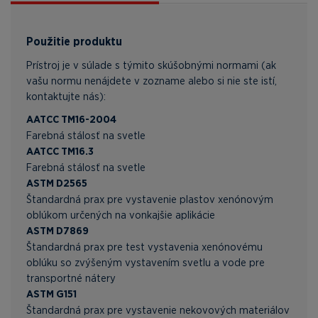
Použitie produktu
Prístroj je v súlade s týmito skúšobnými normami (ak
vašu normu nenájdete v zozname alebo si nie ste istí,
kontaktujte nás):
AATCC TM16-2004
Farebná stálosť na svetle
AATCC TM16.3
Farebná stálosť na svetle
ASTM D2565
Štandardná prax pre vystavenie plastov xenónovým
oblúkom určených na vonkajšie aplikácie
ASTM D7869
Štandardná prax pre test vystavenia xenónovému
oblúku so zvýšeným vystavením svetlu a vode pre
transportné nátery
ASTM G151
Štandardná prax pre vystavenie nekovových materiálov