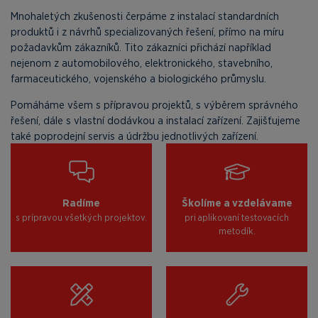
Mnohaletých zkušenosti čerpáme z instalací standardních
produktů i z návrhů specializovaných řešení, přímo na míru
požadavkům zákazníků. Tito zákazníci přichází například
nejenom z automobilového, elektronického, stavebního,
farmaceutického, vojenského a biologického průmyslu.
Pomáháme všem s přípravou projektů, s výběrem správného
řešení, dále s vlastní dodávkou a instalací zařízení. Zajišťujeme
také poprodejní servis a údržbu jednotlivých zařízení.
Radíme
Školíme a vzdelávame
s prípravou všetkých projektov.
pri aplikovaní testovacích
metodík.