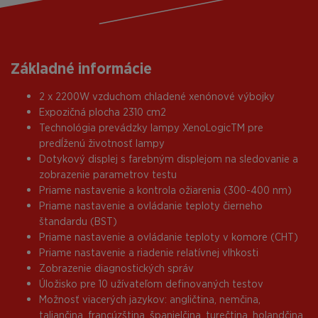
Základné informácie
2 x 2200W vzduchom chladené xenónové výbojky
Expozičná plocha 2310 cm2
Technológia prevádzky lampy XenoLogicTM pre
predĺženú životnosť lampy
Dotykový displej s farebným displejom na sledovanie a
zobrazenie parametrov testu
Priame nastavenie a kontrola ožiarenia (300-400 nm)
Priame nastavenie a ovládanie teploty čierneho
štandardu (BST)
Priame nastavenie a ovládanie teploty v komore (CHT)
Priame nastavenie a riadenie relatívnej vlhkosti
Zobrazenie diagnostických správ
Úložisko pre 10 užívateľom definovaných testov
Možnosť viacerých jazykov: angličtina, nemčina,
taliančina, francúzština, španielčina, turečtina, holandčina,