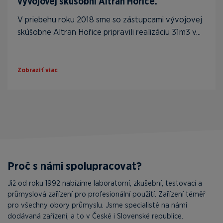
vývojovej skúšobni Altran Hořice.
V priebehu roku 2018 sme so zástupcami vývojovej
skúšobne Altran Hořice pripravili realizáciu 31m3 v...
Zobraziť viac
Proč s námi spolupracovat?
Již od roku 1992 nabízíme laboratorní, zkušební, testovací a
průmyslová zařízení pro profesionální použití. Zařízení téměř
pro všechny obory průmyslu. Jsme specialisté na námi
dodávaná zařízení, a to v České i Slovenské republice.