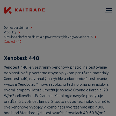
Domovská stránka
Produkty
Simulácia slnečného žiarenia a poveternostných vplyvov Atlas MTS
Xenotest 440
Xenotest 440
Xenotest 440 je všestranný xenónový prístroj na testovanie
odolnosti voči poveternostným vplyvom pre rôzne materiály.
Xenotest 440, navrhnutý na rýchle a ekonomické testovanie,
využíva XenoLogic™, novú revolučnú technológiu prevádzky s
dvomi lampami, ktorá umožňuje vysoké úrovne ožiarenia 120
W/m2 celkového UV žiarenia. XenoLogic navyše poskytuje
predĺženú životnosť lampy. S touto novou technológiou môžu
dve xenónové výbojky v kombinácii vydržať viac ako 4000
hodín pri štandardných testovacích úrovniach 40-60 W/m2.