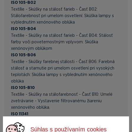
ISO 105-B02
Textílie - Skúšky na stálosť farieb - Časť B02:
Stálofarebnosť pri umelom osvetlení: Skúška lampy s
vyblednutím xenónového oblúka
ISO 105-B04
Textílie - Skúšky na stálosť farieb - Časť B04: Stálosť
farby voči poveternostným vplyvom: Skúška
xenónovým oblúkom
ISO 105-B06
Textílie - Skúšky farebnej stálosti - Časť B06: Farebná
stálosť a starnutie pri umelom osvetlení pri vysokých
teplotách: Skúška lampy s vyblednutím xenónového
oblúka
ISO 105-B10
Textílie - Skúšky na stálofarebnosť - Časť B10: Umelé
zvetrávanie - Vystavenie filtrovanému žiareniu
xenónového oblúka.
ISO 11341
Farby a laky - Umelé zvetrávanie a vystavenie umelému
žiareniu - Vystavenie filtrovanému žiareniu xenónového
Súhlas s používaním cookies