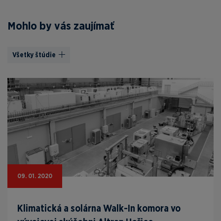
Mohlo by vás zaujímať
Všetky štúdie
09. 01. 2020
Klimatická a solárna Walk-In komora vo