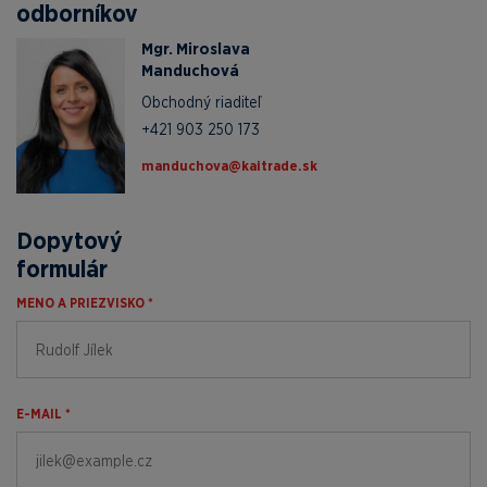
odborníkov
Mgr. Miroslava
Manduchová
Obchodný riaditeľ
+421 903 250 173
ks.edartiak@avohcudnam
Dopytový
formulár
MENO A PRIEZVISKO *
E-MAIL *