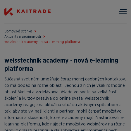
Domovská stránka
Aktuality a zaujímavosti
weisstechnik academy - nová e-learning platforma
weisstechnik academy - nová e-learning
platforma
Súčasný svet nám umožňuje čoraz menej osobných kontaktov,
čo má dopad na rôzne oblasti. Jednou z nich je však rozhodne
oblasť školení a vzdelávania. Všade vo svete sa veľká časť
školení a kurzov presúva do online sveta. weisstechnik
academy reaguje na aktuálnu situáciu aktívnym spôsobom a
tak, aby ste vy, naši klienti a partneri, mohli čerpať množstvo
informácií a skúseností, ktoré v academy majú. Naštartovali e-
learning platformu, kde nájdete množstvo webinárov na rôzne
témy z oblasti testingu a skúšobníctva environmentálnych