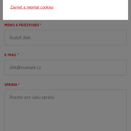
Dopytový
Zavrieť a neprijať cookies
formulár
MENO A PRIEZVISKO *
E-MAIL *
SPRÁVA *