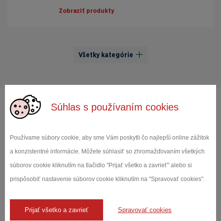
Zobraziť produkty
Všetky kategórie
Súhlas s používaním cookies
Obráťte sa na našich
odborníkov
Používame súbory cookie, aby sme Vám poskytli čo najlepší online zážitok
Miroslava
a konzistentné informácie. Môžete súhlasiť so zhromažďovaním všetkých
Manduchová
súborov cookie kliknutím na tlačidlo "Prijať všetko a zavrieť" alebo si
obchodný zástupca
prispôsobiť nastavenie súborov cookie kliknutím na "Spravovať cookies".
+421 903 250 173
zc.edartiak@liam
Prijať všetko a zavrieť
Spravovať cookies