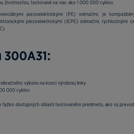
 životnosťou, testované na viac ako 1 000 000 cyklov.
renciálnymi piezoelektrickými (PE) snímačmi, je kompatibiln
ktronickými piezoelektrickými (IEPE) snímačmi, rýchlostnými c
C).
u 300A31:
vibračného výkonu na konci výrobnej linky
 000 000 cyklov
 ťažko dostupných oblastí testovaného predmetu, ako sú prevo