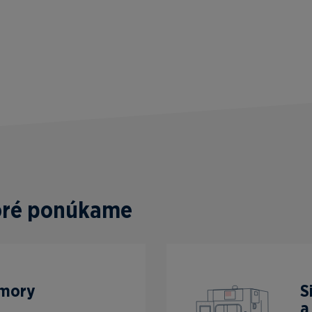
toré ponúkame
omory
S
a