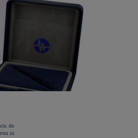
áciu do
orou sú