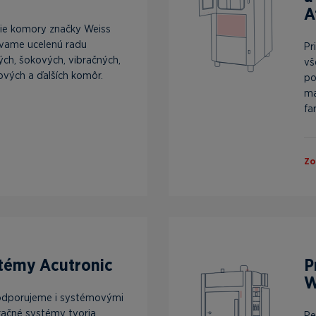
A
ie komory značky Weiss
vame ucelenú radu
Pr
ých, šokových, vibračných,
vš
ových a ďalších komôr.
po
ma
far
Zo
témy Acutronic
P
W
odporujeme i systémovými
bračné systémy tvoria
Pe