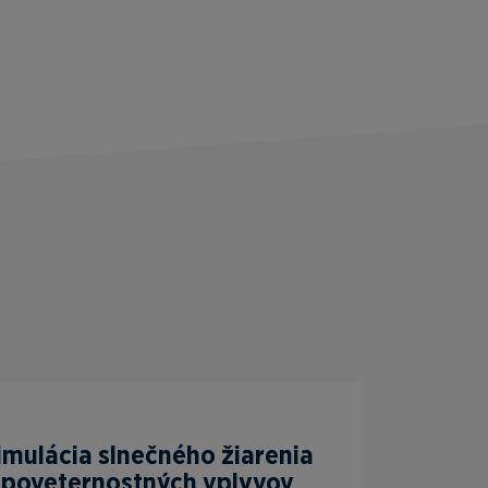
imulácia slnečného žiarenia
 poveternostných vplyvov