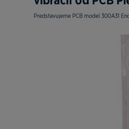
vibrácií od PCB P
Predstavujeme PCB model 300A31 End o