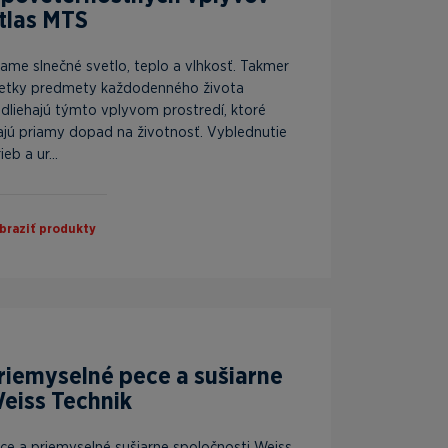
tlas MTS
iame slnečné svetlo, teplo a vlhkosť. Takmer
etky predmety každodenného života
dliehajú týmto vplyvom prostredí, ktoré
jú priamy dopad na životnosť. Vyblednutie
ieb a ur...
braziť produkty
riemyselné pece a sušiarne
eiss Technik
ce a priemyselné sušiarne spoločnosti Weiss