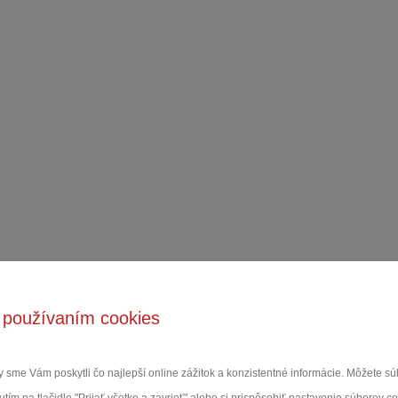
 používaním cookies
 sme Vám poskytli čo najlepší online zážitok a konzistentné informácie. Môžete 