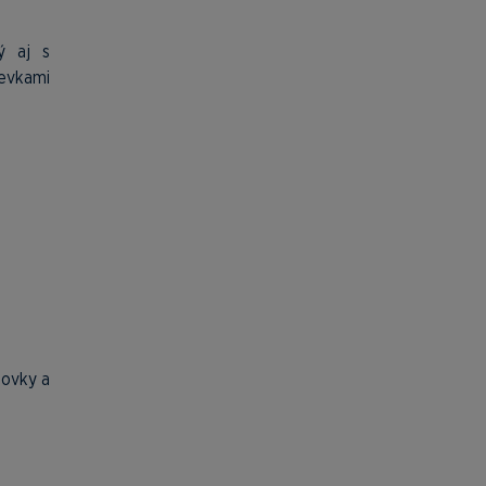
ý aj s
ievkami
dovky a