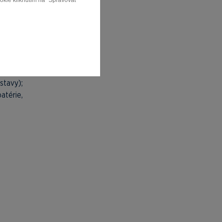
ookie kliknutím na "Spravovať
kladňa
níctvom
aj ako
vodovky
stavy);
atérie,