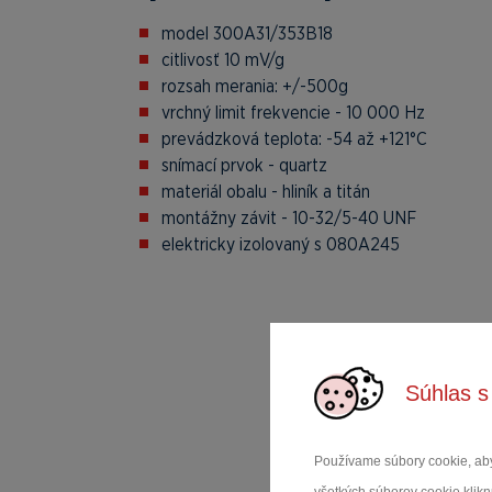
model 300A31/353B18
citlivosť 10 mV/g
rozsah merania: +/-500g
vrchný limit frekvencie - 10 000 Hz
prevádzková teplota: -54 až +121°C
snímací prvok - quartz
materiál obalu - hliník a titán
montážny závit - 10-32/5-40 UNF
elektricky izolovaný s 080A245
Súhlas s
Používame súbory cookie, aby