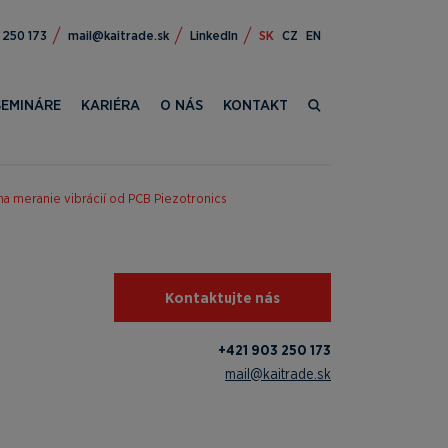
309 124+
ks.edartiak@liam
LinkedIn
SK
CZ
EN
SEMINÁRE
KARIÉRA
O NÁS
KONTAKT
 meranie vibrácií od PCB Piezotronics
Kontaktujte nás
+421 903 250 173
mail@kaitrade.sk