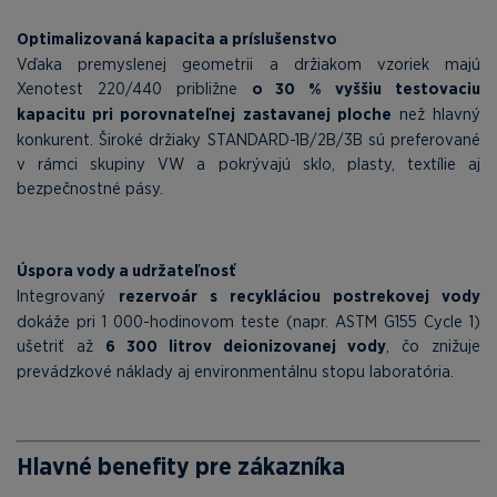
Optimalizovaná kapacita a príslušenstvo
Vďaka premyslenej geometrii a držiakom vzoriek majú
Xenotest 220/440 približne
o 30 % vyššiu testovaciu
kapacitu pri porovnateľnej zastavanej ploche
než hlavný
konkurent. Široké držiaky STANDARD-1B/2B/3B sú preferované
v rámci skupiny VW a pokrývajú sklo, plasty, textílie aj
bezpečnostné pásy.
Úspora vody a udržateľnosť
Integrovaný
rezervoár s recykláciou postrekovej vody
dokáže pri 1 000-hodinovom teste (napr. ASTM G155 Cycle 1)
ušetriť až
6 300 litrov deionizovanej vody
, čo znižuje
prevádzkové náklady aj environmentálnu stopu laboratória.
Hlavné benefity pre zákazníka