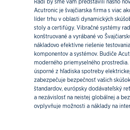
Radi by sme vám predstavili nášho nov
Acutronic je švajčiarska firma s viac 
líder trhu v oblasti dynamických skúš
stoly a certifúgy. Vibračné systémy r
konštruované a vyrábané vo Švajčiars
nákladovo efektívne riešenie testovani
komponentov a systémov. Budiče Acut
moderného priemyselného prostredia. S
úsporné z hľadiska spotreby elektricke
zabezpečuje bezpečnosť vašich skúšok
štandardov, európsky dodávateľský re
a nezávislosť na neistej globálnej a bez
ovplyvňuje možnosti a náklady na inte