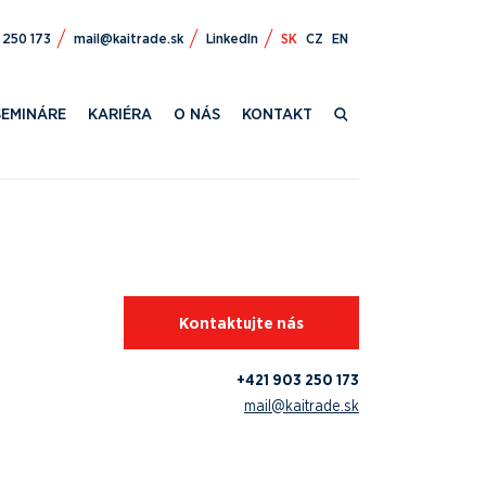
309 124+
ks.edartiak@liam
LinkedIn
SK
CZ
EN
SEMINÁRE
KARIÉRA
O NÁS
KONTAKT
Kontaktujte nás
+421 903 250 173
mail@kaitrade.sk