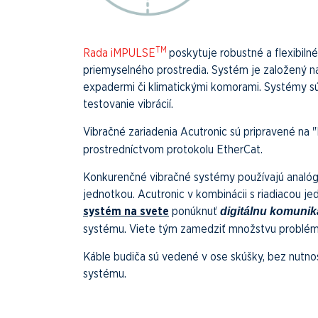
TM
Rada iMPULSE
poskytuje robustné a flexibil
priemyselného prostredia. Systém je založený na
expadermi či klimatickými komorami. Systémy sú
testovanie vibrácií.
Vibračné zariadenia Acutronic sú pripravené na "
prostredníctvom protokolu EtherCat.
Konkurenčné vibračné systémy používajú analóg
jednotkou. Acutronic v kombinácii s riadiacou 
systém na svete
ponúknuť
digitálnu komunik
systému. Viete tým zamedziť množstvu problémo
Káble budiča sú vedené v ose skúšky, bez nutnos
systému.