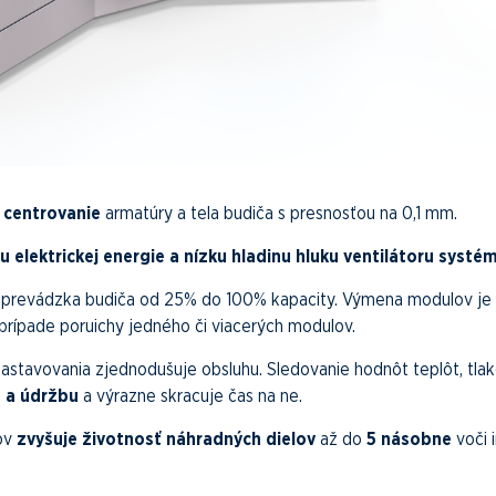
 centrovanie
armatúry a tela budiča s presnosťou na 0,1 mm.
elektrickej energie a nízku hladinu hluku ventilátoru systé
 prevádzka budiča od 25% do 100% kapacity. Výmena modulov je
prípade poruichy jedného či viacerých modulov.
astavovania zjednodušuje obsluhu. Sledovanie hodnôt teplôt, tlak
s a údržbu
a výrazne skracuje čas na ne.
lov
zvyšuje životnosť náhradných dielov
až do
5 násobne
voči 