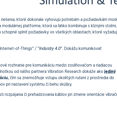
né riešenia, ktoré dokonale vyhovujú potrebám a požiadavkám mo
 modulárnej platforme, ktorá sa ľahko kombinuje s klznými stolmi
 schopné splniť požiadavky vo všetkých oblastiach, ktoré vyžadu
Internet-of-Things" / "
". Dokážu komunikovať
Industry 4.0
ové rozhranie pre komunikáciu medzi zosilňovačom a riadiacou
jednotkou od nášho partnera Vibration Research dokáže ako
jediný
čím sa znemožňuje vstupu okolitých rušení z prostredia do
áciu,
v pri nastavení systému či behu skúšky.
ti rozpájania či prehadzovania káblov pri zmene orientácie vibra