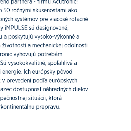
ého partnera - firmu Acutronic!
ako 50 ročnými skúsenosťami ako
obných systémov pre viacosé rotačné
ady iMPULSE sú designované,
ku a poskytujú vysoko-výkonné a
a životnosti a mechanickej odolnosti
ronic vyhovujú potrebám
ú vysokokvalitné, spoľahlivé a
j energie. Ich európsky pôvod
 v prevedení podľa európskych
ťazec dostupnosť náhradných dielov
pečnostnej situácii, ktorá
rkontinentálnu prepravu.