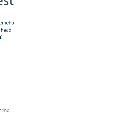
derného
, head
jú
čného