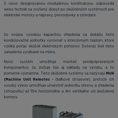
S novo designovanou modulárnou konštrukciou odpovedá
weiss technik na zvýšený dopyt po skúšobných systémoch pre
elektrické motory a nápravy, prevodovky a striedače.
So svojou vysokou kapacitou chladenia sa dokážu tieto
kondiciovačné jednotky vyrovnať s intenzívnym teplom, ktoré
vzniká počas skúšok elektrických pohonov. Doteraz boli tieto
zariadenia vyrábané na mieru.
Nový systém umožňuje montáž predpripravených
komponentov, čo znižuje čas aj náklady na výrobu, a to
pomerne významne. Tieto skúšobné systémy sa nazývajú
MUR
(Machine Unit Remotes -
diaľkové strojovne), pretože ich
vysoký výkon umožňuje umiestniť jednotku ohrevu a chladenia
(strojovňu) až 15m horizontálne a 4m vertikálne od skúšobnej
komory.