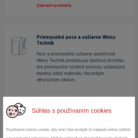
Zobraziť produkty
Priemyselné pece a sušiarne Weiss
Technik
Pece a priemyselné sušiarne spoločnosti
Weiss Technik predstavujú špičkovú techniku
pre priemyselné výrobné procesy, vyžadujúce
tepelnú záťaž materiálu. Neustálym
dlhoročným zdokon...
Zobraziť produkty
Súhlas s používaním cookies
Používame súbory cookie, aby sme Vám poskytli čo najlepší online zážitok
Všetky kategórie