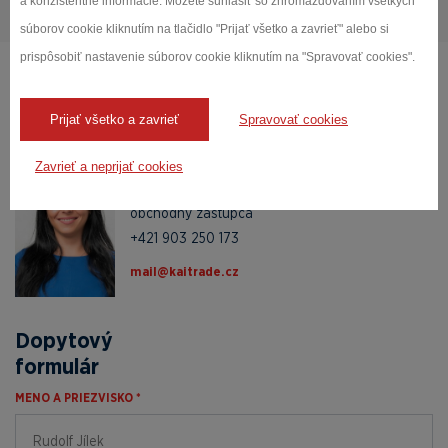
a konzistentné informácie. Môžete súhlasiť so zhromažďovaním všetkých
súborov cookie kliknutím na tlačidlo "Prijať všetko a zavrieť" alebo si
prispôsobiť nastavenie súborov cookie kliknutím na "Spravovať cookies".
Obráťte sa na našich
Prijať všetko a zavrieť
Spravovať cookies
odborníkov
Miroslava
Zavrieť a neprijať cookies
Manduchová
obchodný zástupca
+421 903 250 173
zc.edartiak@liam
Dopytový
formulár
MENO A PRIEZVISKO *