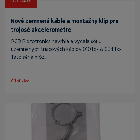
15. 11. 2023
Nové zemnené káble a montážny klip pre
trojosé akcelerometre
PCB Piezotronics navrhla a vydala sériu
uzemnených triaxových káblov 010Txx & 034Txx.
Táto séria môž...
Čítať viac