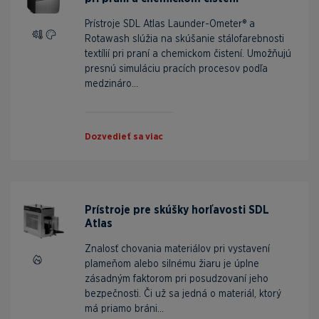
Prístroje SDL Atlas Launder-Ometer® a
Rotawash slúžia na skúšanie stálofarebnosti
textílií pri praní a chemickom čistení. Umožňujú
presnú simuláciu pracích procesov podľa
medzináro...
Dozvedieť sa viac
Prístroje pre skúšky horľavosti SDL
Atlas
Znalosť chovania materiálov pri vystavení
plameňom alebo silnému žiaru je úplne
zásadným faktorom pri posudzovaní jeho
bezpečnosti. Či už sa jedná o materiál, ktorý
má priamo bráni...