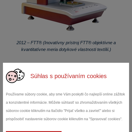
2012 – FTT® (Inovatívny prístroj FTT® objektívne a
kvantitatívne meria dotykové vlastnosti textílií.)
Súhlas s používaním cookies
Používame súbory cookie, aby sme Vám poskytli čo najlepší online zážitok
a konzistentné informácie. Môžete súhlasiť so zhromažďovaním všetkých
súborov cookie kliknutím na tlačidlo "Prijať všetko a zavrieť" alebo si
prispôsobiť nastavenie súborov cookie kliknutím na "Spravovať cookies".