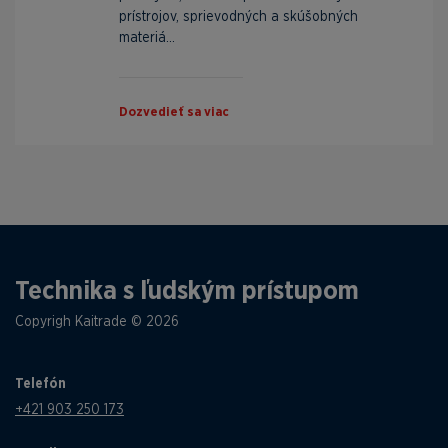
prístrojov, sprievodných a skúšobných
materiá...
Dozvedieť sa viac
Technika s ľudským prístupom
Copyrigh Kaitrade © 2026
Telefón
+421 903 250 173