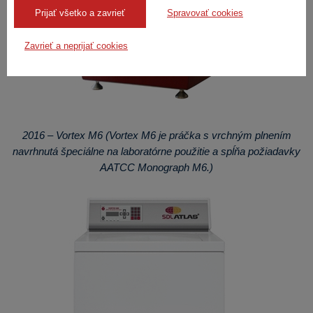
Prijať všetko a zavrieť
Spravovať cookies
Zavrieť a neprijať cookies
2016 – Vortex M6 (Vortex M6 je práčka s vrchným plnením
navrhnutá špeciálne na laboratórne použitie a spĺňa požiadavky
AATCC Monograph M6.)