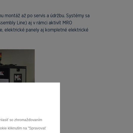
nu montáž až po servis a údržbu. Systémy sa
sembly Line) aj v rámci aktivít MRO
, elektrické panely aj kompletné elektrické
súhlasiť so zhromažďovaním
ookie kliknutím na "Spravovať