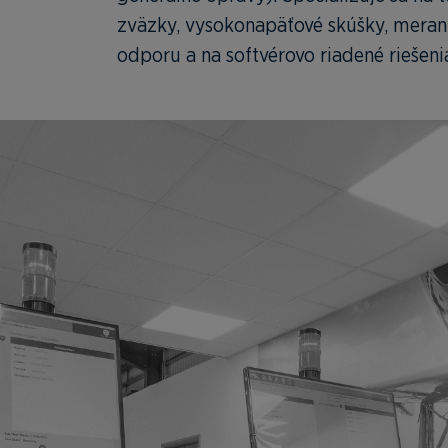
zväzky, vysokonapäťové skúšky, meran
odporu a na softvérovo riadené riešen