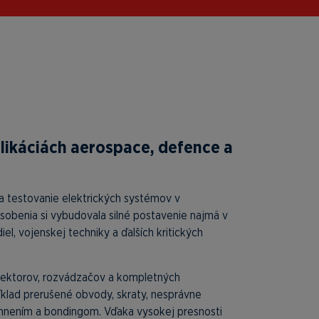
plikáciách aerospace, defence a
na testovanie elektrických systémov v
sobenia si vybudovala silné postavenie najmä v
l, vojenskej techniky a ďalších kritických
konektorov, rozvádzačov a kompletných
klad prerušené obvody, skraty, nesprávne
emnením a bondingom. Vďaka vysokej presnosti