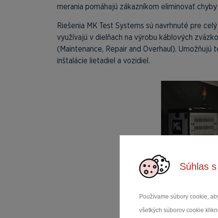
merania pomáhajú zákazníkom eliminovať chyby
Riešenia MK Test Systems sú navrhnuté pre celý
využívajú v dielňach na výrobu káblových zväzko
(Maintenance, Repair and Overhaul). Umožňujú te
inštalácie lietadiel a vozidiel.
Súhlas s
Používame súbory cookie, aby
všetkých súborov cookie kliknu