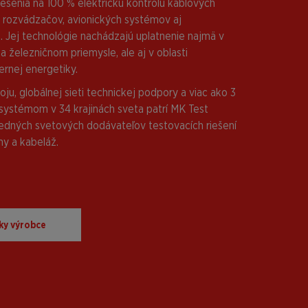
ešenia na 100 % elektrickú kontrolu káblových
 rozvádzačov, avionických systémov aj
. Jej technológie nachádzajú uplatnenie najmä v
 železničnom priemysle, ale aj v oblasti
ernej energetiky.
ju, globálnej sieti technickej podpory a viac ako 3
systémom v 34 krajinách sveta patrí MK Test
dných svetových dodávateľov testovacích riešení
my a kabeláž.
ky výrobce