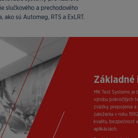
ie slučkového a prechodového
ia, ako sú Automeg, RTS a ExLRT.
Základné 
MK Test Systems je b
výrobu pokročilých t
zväzky, prepojenia a
založenia v roku 19
kvalitu, bezpečnosť a
aplikáciách.