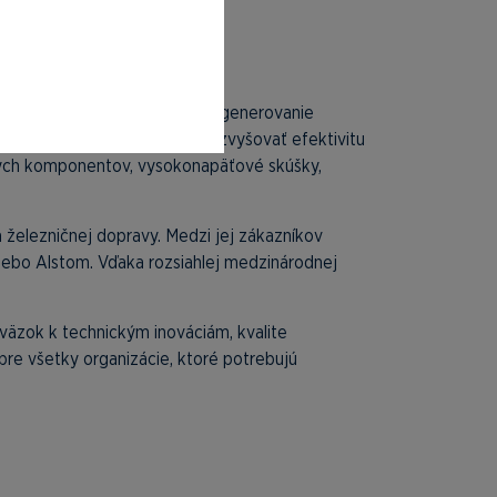
a technológie na automatické generovanie
inimalizovať ľudské chyby a zvyšovať efektivitu
vnych komponentov, vysokonapäťové skúšky,
 železničnej dopravy. Medzi jej zákazníkov
alebo Alstom. Vďaka rozsiahlej medzinárodnej
záväzok k technickým inováciám, kvalite
pre všetky organizácie, ktoré potrebujú