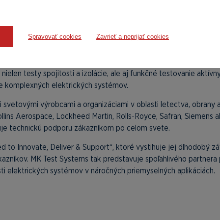
Spravovať cookies
Zavrieť a neprijať cookies
 dôraz na automatizáciu testovacích procesov. Vlastný softvér 
a vyhodnocovanie výsledkov pomáhajú skracovať čas testovania, m
elen testy spojitosti a izolácie, ale aj funkčné testovanie aktí
ie komplexných elektrických systémov.
svetovými výrobcami a organizáciami v oblasti letectva, obrany a
ollins Aerospace, Lockheed Martin, Rolls-Royce, Safran, Siemens 
tuje technickú podporu zákazníkom po celom svete.
ted to Innovate, Deliver & Support“, ktoré vystihuje jej dlhodobý 
azníkov. MK Test Systems tak predstavuje spoľahlivého partnera 
ti elektrických systémov v náročných priemyselných aplikáciách.