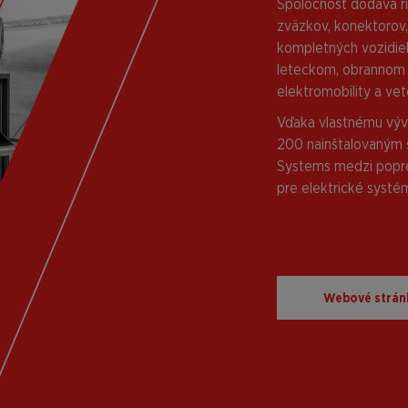
Spoločnosť dodáva ri
zväzkov, konektorov,
kompletných vozidiel
leteckom, obrannom a
elektromobility a vet
Vďaka vlastnému vývo
200 nainštalovaným 
Systems medzi popre
pre elektrické systé
Webové strán