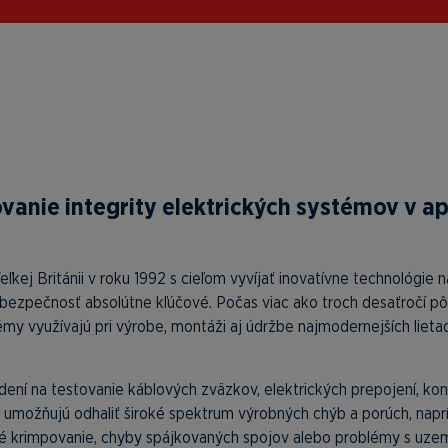
vanie integrity elektrických systémov v a
kej Británii v roku 1992 s cieľom vyvíjať inovatívne technológie 
 bezpečnosť absolútne kľúčové. Počas viac ako troch desaťročí pô
y využívajú pri výrobe, montáži aj údržbe najmodernejších lietadie
iadení na testovanie káblových zväzkov, elektrických prepojení, 
 umožňujú odhaliť široké spektrum výrobných chýb a porúch, naprí
tné krimpovanie, chyby spájkovaných spojov alebo problémy s uz