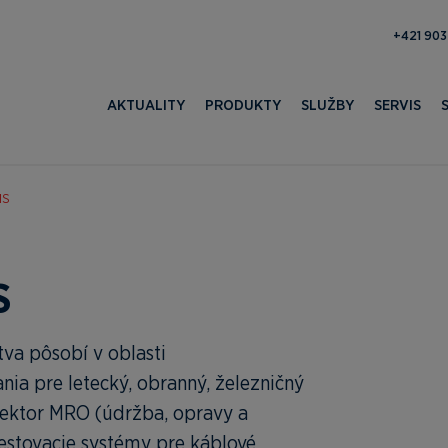
371 052 
AKTUALITY
PRODUKTY
SLUŽBY
SERVIS
MS
S
va pôsobí v oblasti
ia pre letecký, obranný, železničný
sektor MRO (údržba, opravy a
testovacie systémy pre káblové