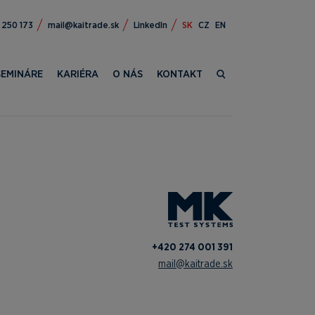
309 124+
ks.edartiak@liam
LinkedIn
SK
CZ
EN
SEMINÁRE
KARIÉRA
O NÁS
KONTAKT
+420 274 001 391
mail@kaitrade.sk