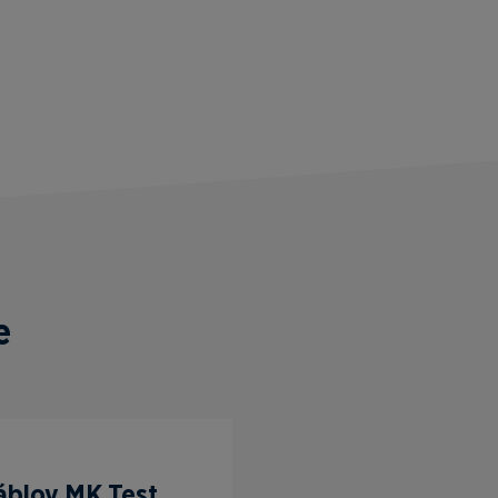
e
áblov MK Test