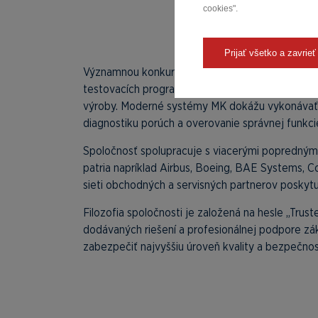
cookies".
Prijať všetko a zavrieť
Významnou konkurenčnou výhodou spoločnosti je
testovacích programov, správu testovacích dát 
výroby. Moderné systémy MK dokážu vykonávať ni
diagnostiku porúch a overovanie správnej funkc
Spoločnosť spolupracuje s viacerými poprednými 
patria napríklad Airbus, Boeing, BAE Systems, C
sieti obchodných a servisných partnerov posky
Filozofia spoločnosti je založená na hesle „Trus
dodávaných riešení a profesionálnej podpore zák
zabezpečiť najvyššiu úroveň kvality a bezpečnos