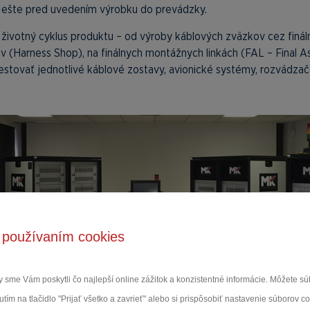
 ešte pred uvedením výrobku do prevádzky.
 životný cyklus produktu – od výroby káblových zväzkov cez finál
v (Harness Shop), na finálnych montážnych linkách (FAL – Final As
stovať jednotlivé káblové zostavy, avionické systémy, rozvádzače
 používaním cookies
 sme Vám poskytli čo najlepší online zážitok a konzistentné informácie. Môžete 
tím na tlačidlo "Prijať všetko a zavrieť" alebo si prispôsobiť nastavenie súborov c