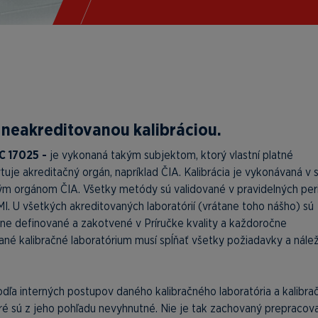
 neakreditovanou kalibráciou.
C 17025 -
je vykonaná takým subjektom, ktorý vlastní platné
uje akreditačný orgán, napríklad ČIA. Kalibrácia je vykonávaná v 
ným orgánom ČIA. Všetky metódy sú validované v pravidelných pe
. U všetkých akreditovaných laboratórií (vrátane toho nášho) sú
ne definované a zakotvené v Príručke kvality a každoročne
 kalibračné laboratórium musí spĺňať všetky požiadavky a nálež
odľa interných postupov daného kalibračného laboratória a kalibra
toré sú z jeho pohľadu nevyhnutné. Nie je tak zachovaný prepracov