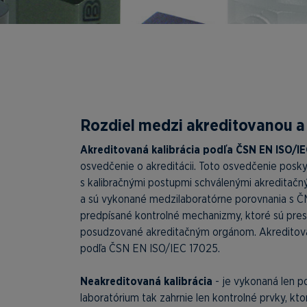
Rozdiel medzi akreditovanou a
Akreditovaná kalibrácia podľa ČSN EN ISO/IE
osvedčenie o akreditácii. Toto osvedčenie poskyt
s kalibračnými postupmi schválenými akreditač
a sú vykonané medzilaboratórne porovnania s ČMI
predpísané kontrolné mechanizmy, ktoré sú pres
posudzované akreditačným orgánom. Akreditované
podľa ČSN EN ISO/IEC 17025.
Neakreditovaná kalibrácia
- je vykonaná len p
laboratórium tak zahrnie len kontrolné prvky, k