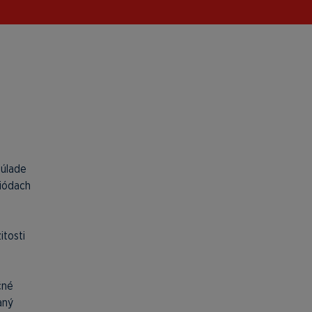
súlade
riódach
itosti
čné
aný