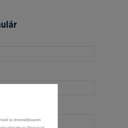
ulár
súhlasiť so zhromažďovaním