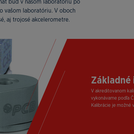
nať buď v našom laboratóriu po
vo vašom laboratóriu. V oboch
, aj trojosé akcelerometre.
Základné 
V akreditovanom kalib
vykonávame podľa ČS
Kalibrácie je možné 