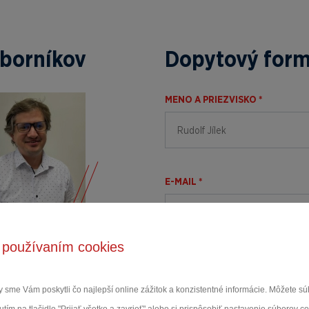
dborníkov
Dopytový form
MENO A PRIEZVISKO *
E-MAIL *
š
 používaním cookies
rník
SPRÁVA *
cká podpora pre
e
 sme Vám poskytli čo najlepší online zážitok a konzistentné informácie. Môžete 
07 051 404