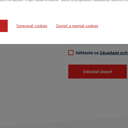
tím na tlačidlo "Prijať všetko a zavrieť" alebo si prispôsobiť nastavenie súborov c
.baloh@kinravok
Spravovať cookies
Zavrieť a neprijať cookies
Súhlasím so
Zásadami och
Odoslať dopyt