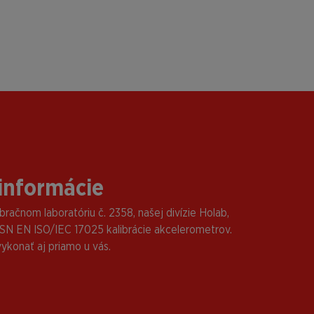
informácie
račnom laboratóriu č. 2358, našej divízie Holab,
N EN ISO/IEC 17025 kalibrácie akcelerometrov.
vykonať aj priamo u vás.