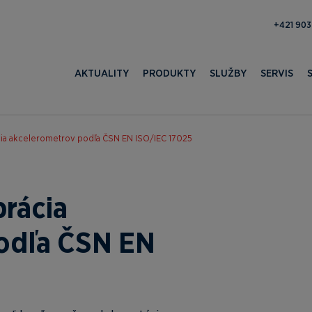
371 052 
AKTUALITY
PRODUKTY
SLUŽBY
SERVIS
cia akcelerometrov podľa ČSN EN ISO/IEC 17025
brácia
odľa ČSN EN