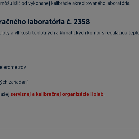
ôžu líšiť od vykonanej kalibrácie akreditovaného laboratória.
račného laboratória č. 2358
loty a vlhkosti teplotných a klimatických komôr s reguláciou tepl
celerometrov
ných zariadení
našej
servisnej a kalibračnej organizácie Holab
.