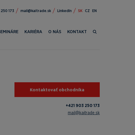
309 124+
ks.edartiak@liam
LinkedIn
SK
CZ
EN
SEMINÁRE
KARIÉRA
O NÁS
KONTAKT
Kontaktovať obchodníka
+421 903 250 173
mail@kaitrade.sk