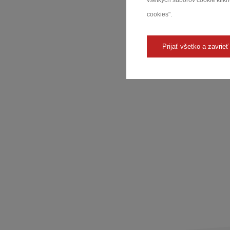
všetkých súborov cookie kliknu
cookies".
zc
Prijať všetko a zavrieť