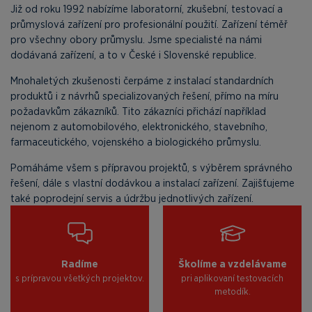
Již od roku 1992 nabízíme laboratorní, zkušební, testovací a
průmyslová zařízení pro profesionální použití. Zařízení téměř
pro všechny obory průmyslu. Jsme specialisté na námi
dodávaná zařízení, a to v České i Slovenské republice.
Mnohaletých zkušenosti čerpáme z instalací standardních
produktů i z návrhů specializovaných řešení, přímo na míru
požadavkům zákazníků. Tito zákazníci přichází například
nejenom z automobilového, elektronického, stavebního,
farmaceutického, vojenského a biologického průmyslu.
Pomáháme všem s přípravou projektů, s výběrem správného
řešení, dále s vlastní dodávkou a instalací zařízení. Zajišťujeme
také poprodejní servis a údržbu jednotlivých zařízení.
Radíme
Školíme a vzdelávame
s prípravou všetkých projektov.
pri aplikovaní testovacích
metodík.