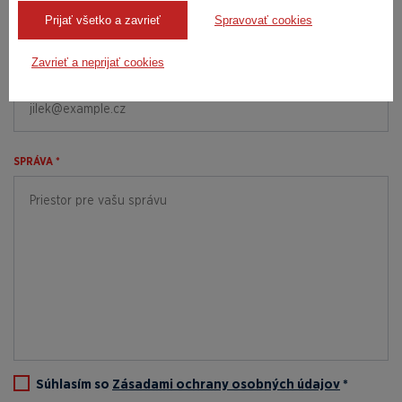
Prijať všetko a zavrieť
Spravovať cookies
Zavrieť a neprijať cookies
E-MAIL *
SPRÁVA *
Súhlasím so
Zásadami ochrany osobných údajov
*