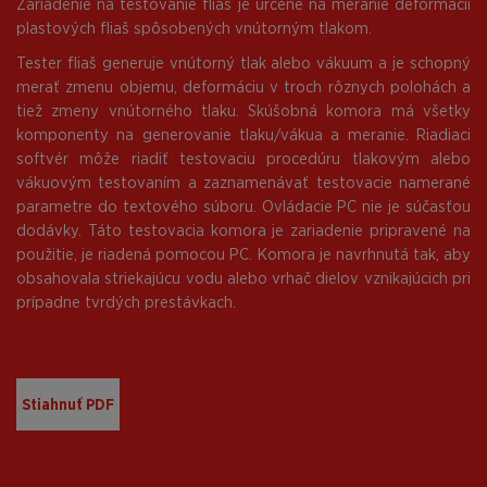
Zariadenie na testovanie fliaš je určené na meranie deformácií
plastových fliaš spôsobených vnútorným tlakom.
Tester fliaš generuje vnútorný tlak alebo vákuum a je schopný
merať zmenu objemu, deformáciu v troch rôznych polohách a
tiež zmeny vnútorného tlaku. Skúšobná komora má všetky
komponenty na generovanie tlaku/vákua a meranie. Riadiaci
softvér môže riadiť testovaciu procedúru tlakovým alebo
vákuovým testovaním a zaznamenávať testovacie namerané
parametre do textového súboru. Ovládacie PC nie je súčasťou
dodávky. Táto testovacia komora je zariadenie pripravené na
použitie, je riadená pomocou PC. Komora je navrhnutá tak, aby
obsahovala striekajúcu vodu alebo vrhač dielov vznikajúcich pri
prípadne tvrdých prestávkach.
Stiahnuť PDF