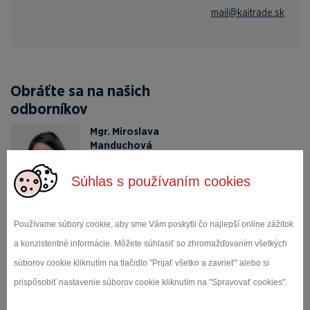
mail@kaitrade.sk
Obráťte sa na našich
odborníkov
Mgr. Miroslava
Manduchová
Obchodný riaditeľ
Súhlas s používaním cookies
+421 903 250 173
ks.edartiak@avohcudnam
Používame súbory cookie, aby sme Vám poskytli čo najlepší online zážitok
a konzistentné informácie. Môžete súhlasiť so zhromažďovaním všetkých
Dopytový
súborov cookie kliknutím na tlačidlo "Prijať všetko a zavrieť" alebo si
formulár
prispôsobiť nastavenie súborov cookie kliknutím na "Spravovať cookies".
MENO A PRIEZVISKO *