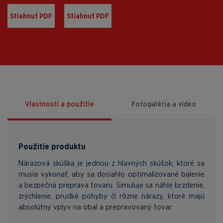
Stiahnuť PDF
Stiahnuť PDF
Vlastnosti a použitie
Fotogaléria a video
Použitie produktu
Nárazová skúška je jednou z hlavných skúšok, ktoré sa
musia vykonať, aby sa dosiahlo optimalizované balenie
a bezpečná preprava tovaru. Simuluje sa náhle brzdenie,
zrýchlenie, prudké pohyby či rôzne nárazy, ktoré majú
absolútny vplyv na obal a prepravovaný tovar.