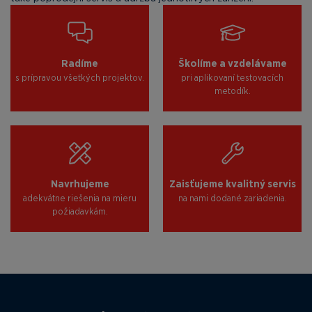
Radíme
Školíme a vzdelávame
s prípravou všetkých projektov.
pri aplikovaní testovacích
metodík.
Navrhujeme
Zaisťujeme kvalitný servis
adekvátne riešenia na mieru
na nami dodané zariadenia.
požiadavkám.