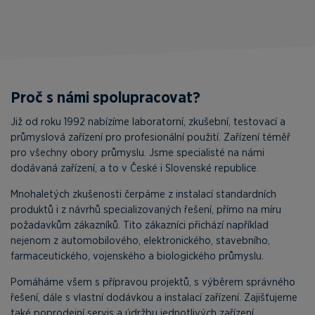
Proč s námi spolupracovat?
Již od roku 1992 nabízíme laboratorní, zkušební, testovací a
průmyslová zařízení pro profesionální použití. Zařízení téměř
pro všechny obory průmyslu. Jsme specialisté na námi
dodávaná zařízení, a to v České i Slovenské republice.
Mnohaletých zkušenosti čerpáme z instalací standardních
produktů i z návrhů specializovaných řešení, přímo na míru
požadavkům zákazníků. Tito zákazníci přichází například
nejenom z automobilového, elektronického, stavebního,
farmaceutického, vojenského a biologického průmyslu.
Pomáháme všem s přípravou projektů, s výběrem správného
řešení, dále s vlastní dodávkou a instalací zařízení. Zajišťujeme
také poprodejní servis a údržbu jednotlivých zařízení.