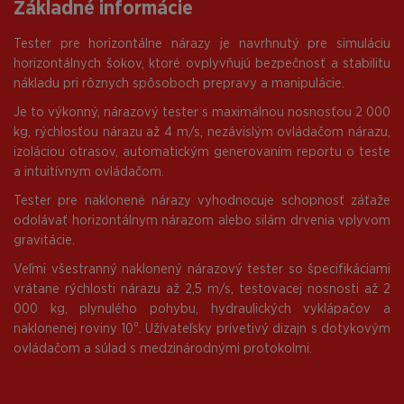
Základné informácie
Tester pre horizontálne nárazy je navrhnutý pre simuláciu
horizontálnych šokov, ktoré ovplyvňujú bezpečnosť a stabilitu
nákladu pri rôznych spôsoboch prepravy a manipulácie.
Je to výkonný, nárazový tester s maximálnou nosnosťou 2 000
kg, rýchlosťou nárazu až 4 m/s, nezávislým ovládačom nárazu,
izoláciou otrasov, automatickým generovaním reportu o teste
a intuitívnym ovládačom.
Tester pre naklonené nárazy vyhodnocuje schopnosť záťaže
odolávať horizontálnym nárazom alebo silám drvenia vplyvom
gravitácie.
Veľmi všestranný naklonený nárazový tester so špecifikáciami
vrátane rýchlosti nárazu až 2,5 m/s, testovacej nosnosti až 2
000 kg, plynulého pohybu, hydraulických vyklápačov a
naklonenej roviny 10⁰. Užívateľsky prívetivý dizajn s dotykovým
ovládačom a súlad s medzinárodnými protokolmi.