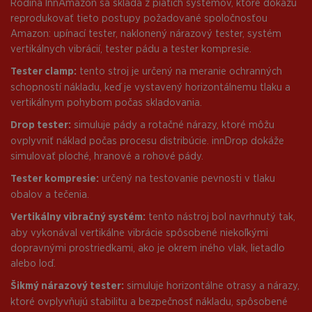
Rodina InnAmazon sa skladá z piatich systémov, ktoré dokážu
reprodukovať tieto postupy požadované spoločnosťou
Amazon: upínací tester, naklonený nárazový tester, systém
vertikálnych vibrácií, tester pádu a tester kompresie.
Tester clamp:
tento stroj je určený na meranie ochranných
schopností nákladu, keď je vystavený horizontálnemu tlaku a
vertikálnym pohybom počas skladovania.
Drop tester:
simuluje pády a rotačné nárazy, ktoré môžu
ovplyvniť náklad počas procesu distribúcie. innDrop dokáže
simulovať ploché, hranové a rohové pády.
Tester kompresie:
určený na testovanie pevnosti v tlaku
obalov a tečenia.
Vertikálny vibračný systém:
tento nástroj bol navrhnutý tak,
aby vykonával vertikálne vibrácie spôsobené niekoľkými
dopravnými prostriedkami, ako je okrem iného vlak, lietadlo
alebo loď.
Šikmý nárazový tester:
simuluje horizontálne otrasy a nárazy,
ktoré ovplyvňujú stabilitu a bezpečnosť nákladu, spôsobené