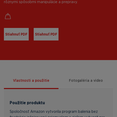
rôznymi spôsobmi manipulácie a prepravy.
Stiahnuť PDF
Stiahnuť PDF
Vlastnosti a použitie
Fotogaléria a video
Použitie produktu
Spoločnosť Amazon vytvorila program balenia bez