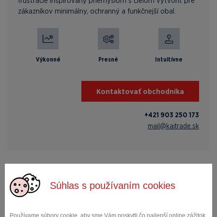
frustrácie inšpirovaný priemyslom s cieľom vytvoriť pre
zákazníkov minimálny, ochranný a funkčnejší obal.
Výkonné
Presné
Intuitívne
Kontaktovať obchodníka
+421 903 250 173
mail@kaitrade.sk
Obráťte sa na našich
Súhlas s používaním cookies
odborníkov
Mgr. Miroslava
Používame súbory cookie, aby sme Vám poskytli čo najlepší online zážitok