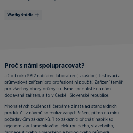
Všetky štúdie
Proč s námi spolupracovat?
Již od roku 1992 nabízíme laboratorní, zkušební, testovací a
průmyslová zařízení pro profesionální použití. Zařízení téměř
pro všechny obory průmyslu. Jsme specialisté na námi
dodávaná zařízení, a to v České i Slovenské republice.
Mnohaletých zkušenosti čerpáme z instalací standardních
produktů i z návrhů specializovaných řešení, přímo na míru
požadavkům zákazníků. Tito zákazníci přichází například
nejenom z automobilového, elektronického, stavebního,
farmaceutického, vojenského a biologického průmyslu.