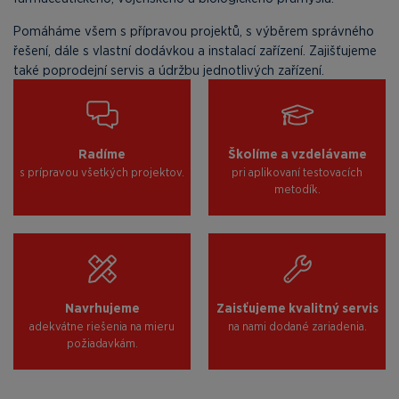
Pomáháme všem s přípravou projektů, s výběrem správného
řešení, dále s vlastní dodávkou a instalací zařízení. Zajišťujeme
také poprodejní servis a údržbu jednotlivých zařízení.
Radíme
Školíme a vzdelávame
s prípravou všetkých projektov.
pri aplikovaní testovacích
metodík.
Navrhujeme
Zaisťujeme kvalitný servis
adekvátne riešenia na mieru
na nami dodané zariadenia.
požiadavkám.