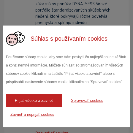
zákazníkov ponúka DYNA-MESS široké
portfólio štandardizovaných skúšobných
riešení, ktoré pokrývajú rôzne odvetvia
priemyslu a spĺňajú individu...
Súhlas s používaním cookies
Dozvedieť sa viac
Používame súbory cookie, aby sme Vám poskytli čo najlepší online zážitok
a konzistentné informácie. Môžete súhlasiť so zhromažďovaním všetkých
súborov cookie kliknutím na tlačidlo "Prijať všetko a zavrieť" alebo si
Univerzálne skúšobné stroje
prispôsobiť nastavenie súborov cookie kliknutím na "Spravovať cookies".
Skúšobné stroje DYNA-MESS sa používajú na
široké spektrum skúšobných aplikácií. Ako
kompaktné stolové modely alebo v klasickom
Prijať všetko a zavrieť
Spravovať cookies
vertikálnom vyhotovení je možné tieto
zariadenia pris...
Zavrieť a neprijať cookies
Dozvedieť sa viac