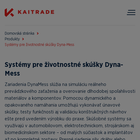
Domovská stránka
Produkty
Systémy pre životnostné skúšky Dyna-Mess
Systémy pre životnostné skúšky Dyna-
Mess
Zariadenia DynaMess slúžia na simuláciu reálneho
prevádzkového zaťaženia a overovanie dlhodobej spoľahlivosti
materiálov a komponentov. Pomocou dynamického a
opakovaného namáhania umožňujú vykonávať únavové
skúšky, testy funkčnosti aj validáciu konštrukčných návrhov
ešte pred uvedením výrobku do praxe. Skúšobné systémy sa
využívajú v automobilovom, elektrotechnickom, strojárskom aj
biomedicínskom sektore – od malých súčiastok a implantátov
až po kompletné zostavy. Presné riadenie sily, dráhy alebo