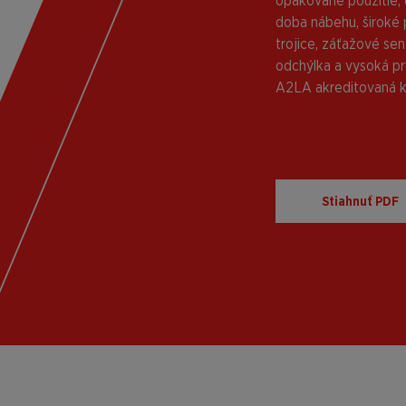
opakované použitie, ď
doba nábehu, široké
trojice, záťažové senz
odchýlka a vysoká pre
A2LA akreditovaná kal
Stiahnuť PDF