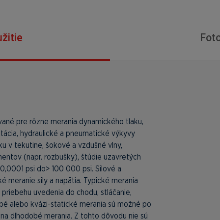
žitie
Foto
ívané pre rôzne merania dynamického tlaku,
avitácia, hydraulické a pneumatické výkyvy
uku v tekutine, šokové a vzdušné vlny,
nentov (napr. rozbušky), štúdie uzavretých
0,0001 psi do> 100 000 psi. Silové a
 meranie sily a napätia. Typické merania
v priebehu uvedenia do chodu, stláčanie,
dobé alebo kvázi-statické merania sú možné po
a dlhodobé merania. Z tohto dôvodu nie sú