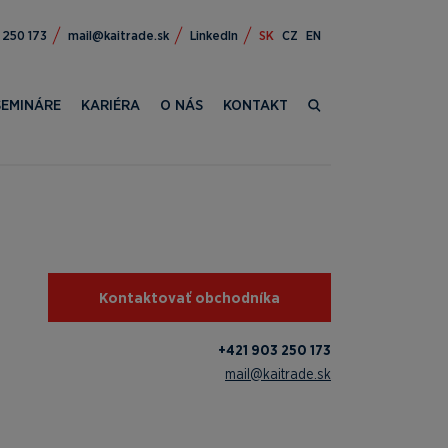
309 124+
ks.edartiak@liam
LinkedIn
SK
CZ
EN
SEMINÁRE
KARIÉRA
O NÁS
KONTAKT
Kontaktovať obchodníka
+421 903 250 173
mail@kaitrade.sk