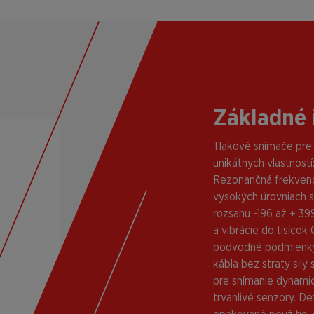
Základné 
Tlakové snímače pre 
unikátnych vlastností
Rezonančná frekvenc
vysokých úrovniach s
rozsahu -196 až + 39
a vibrácie do tisícok
podvodné podmienky
kábla bez straty sil
pre snímanie dynamick
trvanlivé senzory. De