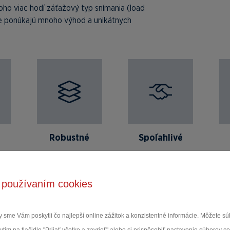
ho viac hodí záťažový typ snímania (load
cie ponúkajú mnoho výhod a unikátnych
Robustné
Spoľahlivé
 používaním cookies
 sme Vám poskytli čo najlepší online zážitok a konzistentné informácie. Môžete 