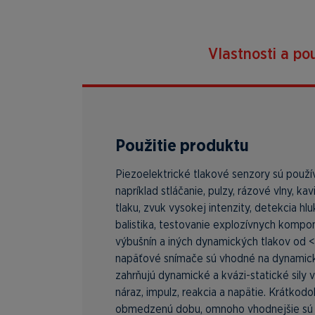
Vlastnosti a pou
Použitie produktu
Piezoelektrické tlakové senzory sú použ
napríklad stláčanie, pulzy, rázové vlny, k
tlaku, zvuk vysokej intenzity, detekcia hl
balistika, testovanie explozívnych kompo
výbušnín a iných dynamických tlakov od <
napäťové snímače sú vhodné na dynamické
zahrňujú dynamické a kvázi-statické sily 
náraz, impulz, reakcia a napätie. Krátko
obmedzenú dobu, omnoho vhodnejšie sú n