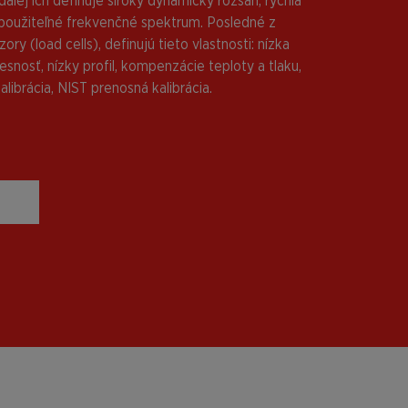
alej ich definuje široký dynamický rozsah, rýchla
 použiteľné frekvenčné spektrum. Posledné z
ory (load cells), definujú tieto vlastnosti: nízka
snosť, nízky profil, kompenzácie teploty a tlaku,
ibrácia, NIST prenosná kalibrácia.