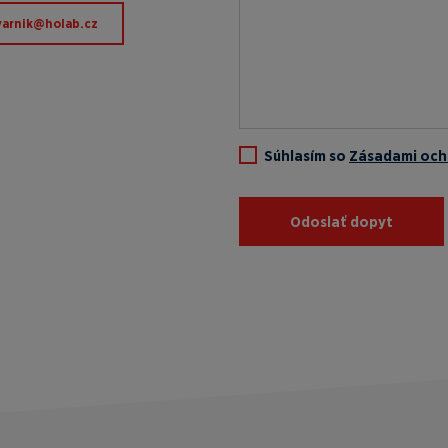
.baloh@kinravok
Súhlasím so
Zásadami och
Odoslať dopyt