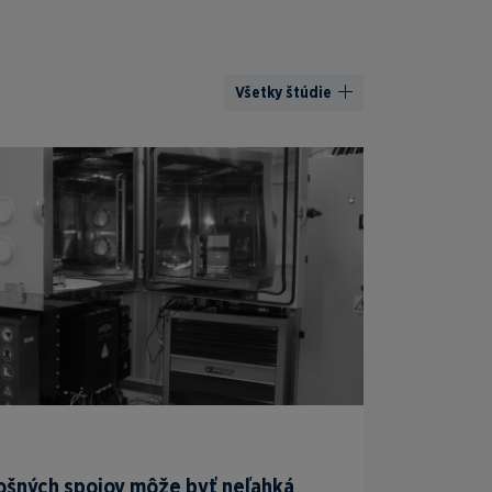
Všetky štúdie
ošných spojov môže byť neľahká