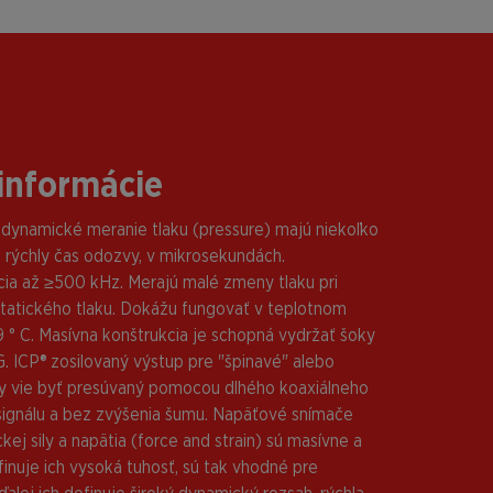
informácie
dynamické meranie tlaku (pressure) majú niekoľko
: rýchly čas odozvy, v mikrosekundách.
ia až ≥500 kHz. Merajú malé zmeny tlaku pri
tatického tlaku. Dokážu fungovať v teplotnom
9 ° C. Masívna konštrukcia je schopná vydržať šoky
 G. ICP® zosilovaný výstup pre "špinavé" alebo
 vie byť presúvaný pomocou dlhého koaxiálneho
y signálu a bez zvýšenia šumu. Napäťové snímače
ej sily a napätia (force and strain) sú masívne a
finuje ich vysoká tuhosť, sú tak vhodné pre