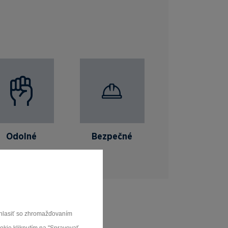
Odolné
Bezpečné
súhlasiť so zhromažďovaním