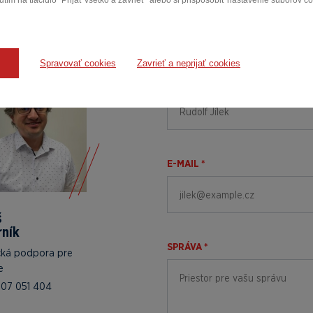
tím na tlačidlo "Prijať všetko a zavrieť" alebo si prispôsobiť nastavenie súborov c
Dopytový
formulár
Spravovať cookies
Zavrieť a neprijať cookies
MENO A PRIEZVISKO *
E-MAIL *
š
rník
SPRÁVA *
cká podpora pre
e
07 051 404