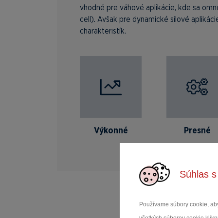
vhodné pre váhové aplikácie, kde sa omno
cell). Avšak pre dynamické silové apliká
charakteristík.
Výkonné
Presné
Súhlas s
Používame súbory cookie, aby