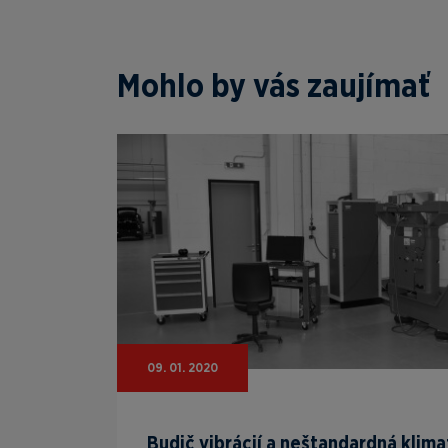
Mohlo by vás zaujímať
09. 01. 2020
Budič vibrácií a neštandardná klim