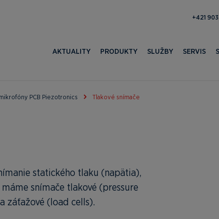
371 052 
AKTUALITY
PRODUKTY
SLUŽBY
SERVIS
mikrofóny PCB Piezotronics
Tlakové snímače
nímanie statického tlaku (napätia),
 máme snímače tlakové (pressure
a záťažové (load cells).