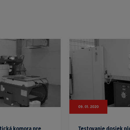
09. 01. 2020
atická komora pre
Testovanie dosiek pl