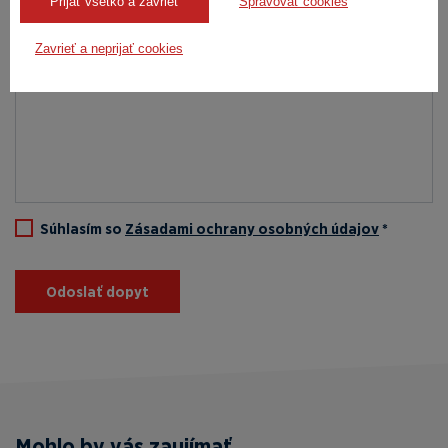
Prijať všetko a zavrieť
Spravovať cookies
Zavrieť a neprijať cookies
Súhlasím so
Zásadami ochrany osobných údajov
*
Odoslať dopyt
Mohlo by vás zaujímať