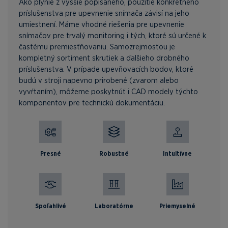
Ako plynie z vyššie popísaného, použitie konkrétneho
príslušenstva pre upevnenie snímača závisí na jeho
umiestnení. Máme vhodné riešenia pre upevnenie
snímačov pre trvalý monitoring i tých, ktoré sú určené k
častému premiesťňovaniu. Samozrejmosťou je
kompletný sortiment skrutiek a ďalšieho drobného
príslušenstva. V prípade upevňovacích bodov, ktoré
budú v stroji napevno prirobené (zvarom alebo
vyvŕtaním), môžeme poskytnúť i CAD modely týchto
komponentov pre technickú dokumentáciu.
Presné
Robustné
Intuitívne
Spoľahlivé
Laboratórne
Priemyselné