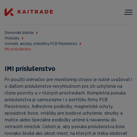
Domovská stránka
Produkty
Snímače, senzory, mikrofóny PCB Piezotronics
IMI príslušenstvo
IMI príslušenstvo
Pri použití snímačov pre monitoring strojov je nutné uvažovať i
o ďalšom príslušenstve nevyhnutnom pre ich uchytenie na
rôzne povrchy a v rôznych prostrediach. Kompletná ponuka
príslušenstva je samozrejme i v portfóliu firmy PCB
Piezotronics. Adhezívne podložky, magnetické úchyty,
epoxidové živice, vrtáčiky pre bodové uchytenie, skrutky a
matice alebo špeciálne podložky určené k navareniu do
vetracích mriežok. Cieľom je, aby ponuka príslušenstva bola
rovnako široká ako okruh miest, na ktorých je treba sledovať