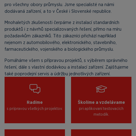
pro všechny obory průmyslu. Jsme specialisté na námi
dodávaná zařízení, a to v České i Slovenské republice.
Mnohaletých zkušenosti čerpáme z instalací standardních
produktů i z návrhů specializovaných řešení, přímo na míru
požadavkům zákazníků. Tito zákazníci přichází například
nejenom z automobilového, elektronického, stavebního,
farmaceutického, vojenského a biologického průmyslu.
Pomáháme všem s přípravou projektů, s výběrem správného
řešení, dále s vlastní dodávkou a instalací zařízení. Zajišťujeme
také poprodejní servis a údržbu jednotlivých zařízení.
Radíme
Školíme a vzdelávame
s prípravou všetkých projektov.
pri aplikovaní testovacích
metodík.