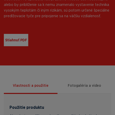
alebo by priblíženie sa k nemu znamenalo vystavenie technika
vysokým teplotám či iným rizikám, sú potom určené špeciálne
predlžovacie tyče pre pripojenie sa na väčšiu vzdialenosť.
Stiahnuť PDF
Vlastnosti a použitie
Fotogaléria a video
Použitie produktu