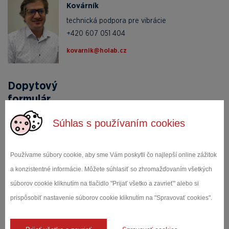
Kovárník
technická podpora pre vibrácie
+420 607 051 404
zc.baloh@kinravok
Dopytový
formulár
MENO A PRIEZVISKO *
Súhlas s používaním cookies
Používame súbory cookie, aby sme Vám poskytli čo najlepší online zážitok
E-MAIL *
a konzistentné informácie. Môžete súhlasiť so zhromažďovaním všetkých
súborov cookie kliknutím na tlačidlo "Prijať všetko a zavrieť" alebo si
prispôsobiť nastavenie súborov cookie kliknutím na "Spravovať cookies".
SPRÁVA *