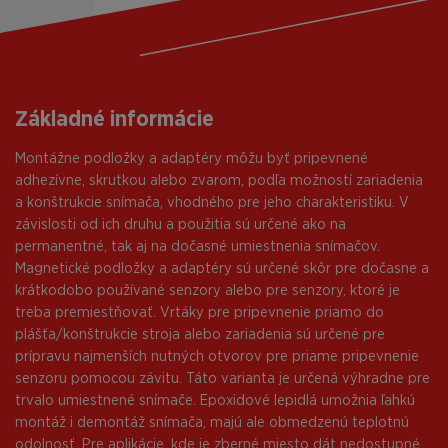
Základné informácie
Montážne podložky a adaptéry môžu byť pripevnené
adhezívne, skrutkou alebo zvarom, podľa možností zariadenia
a konštrukcie snímača, vhodného pre jeho charakteristiku. V
závislosti od ich druhu a použitia sú určené ako na
permanentné, tak aj na dočasné umiestnenia snímačov.
Magnetické podložky a adaptéry sú určené skôr pre dočasne a
krátkodobo používané senzory alebo pre senzory, ktoré je
treba premiestňovať. Vrtáky pre pripevnenie priamo do
plášťa/konštrukcie stroja alebo zariadenia sú určené pre
prípravu najmenších nutných otvorov pre priame pripevnenie
senzoru pomocou závitu. Táto varianta je určená výhradne pre
trvalo umiestnené snímače. Epoxidové lepidlá umožnia ľahkú
montáž i demontáž snímača, majú ale obmedzenú teplotnú
odolnosť. Pre aplikácie, kde je zberné miesto dát nedostupné