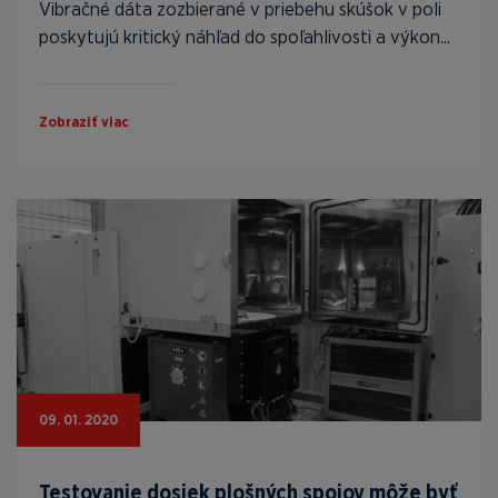
Vibračné dáta zozbierané v priebehu skúšok v poli
poskytujú kritický náhľad do spoľahlivosti a výkon...
Zobraziť viac
09. 01. 2020
Testovanie dosiek plošných spojov môže byť