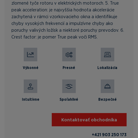
zlomené tyče rotoru v elektrických motoroch. 5. True
peak acceleration: je najvyššia hodnota akcelerácie
zachytená v rámci vzorkovacieho okna a identifikuje
chyby vysokých frekvencií a impulzívne chyby ako
poruchy valivých ložísk a niektoré poruchy prevodov. 6.
Crest factor: je pomer True peak voči RMS.
Výkonné
Presné
Lokalizácia
Intuitívne
Spoľahlivé
Bezpečné
Kontaktovať obchodníka
+421 903 250 173