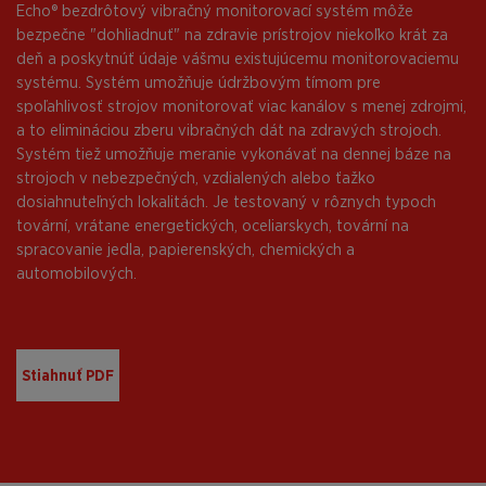
Echo® bezdrôtový vibračný monitorovací systém môže
bezpečne "dohliadnuť" na zdravie prístrojov niekoľko krát za
deň a poskytnúť údaje vášmu existujúcemu monitorovaciemu
systému. Systém umožňuje údržbovým tímom pre
spoľahlivosť strojov monitorovať viac kanálov s menej zdrojmi,
a to elimináciou zberu vibračných dát na zdravých strojoch.
Systém tiež umožňuje meranie vykonávať na dennej báze na
strojoch v nebezpečných, vzdialených alebo ťažko
dosiahnuteľných lokalitách. Je testovaný v rôznych typoch
tovární, vrátane energetických, oceliarskych, tovární na
spracovanie jedla, papierenských, chemických a
automobilových.
Stiahnuť PDF