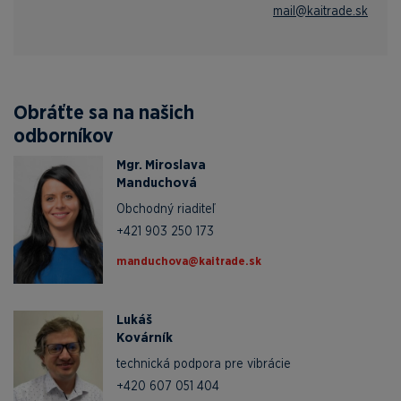
mail@kaitrade.sk
Obráťte sa na našich
odborníkov
Mgr. Miroslava
Manduchová
Obchodný riaditeľ
+421 903 250 173
ks.edartiak@avohcudnam
Lukáš
Kovárník
technická podpora pre vibrácie
+420 607 051 404