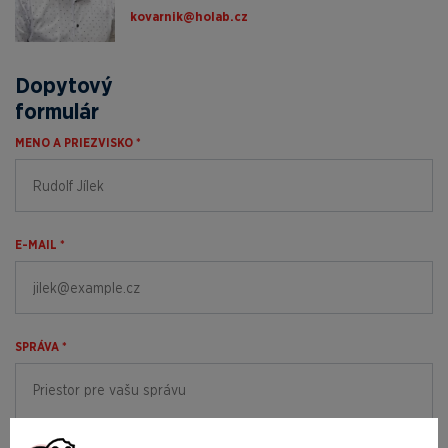
zc.baloh@kinravok
Dopytový
formulár
MENO A PRIEZVISKO *
E-MAIL *
SPRÁVA *