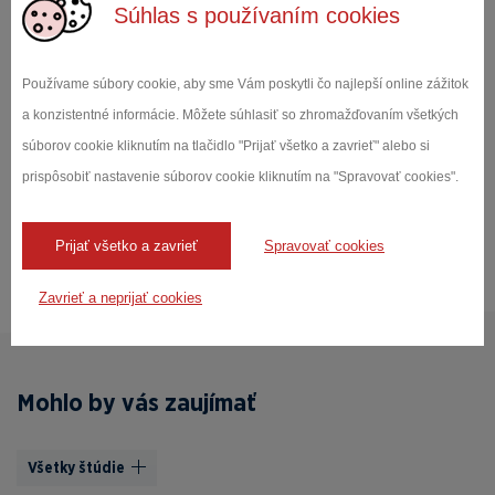
Súhlas s používaním cookies
Používame súbory cookie, aby sme Vám poskytli čo najlepší online zážitok
a konzistentné informácie. Môžete súhlasiť so zhromažďovaním všetkých
súborov cookie kliknutím na tlačidlo "Prijať všetko a zavrieť" alebo si
Súhlasím so
Zásadami ochrany osobných údajov
*
prispôsobiť nastavenie súborov cookie kliknutím na "Spravovať cookies".
Odoslať dopyt
Prijať všetko a zavrieť
Spravovať cookies
Zavrieť a neprijať cookies
Mohlo by vás zaujímať
Všetky štúdie