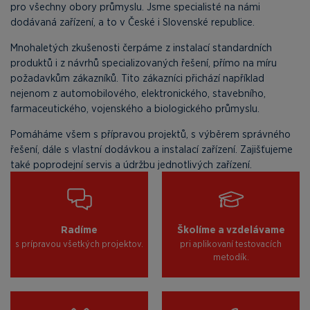
pro všechny obory průmyslu. Jsme specialisté na námi
dodávaná zařízení, a to v České i Slovenské republice.
Mnohaletých zkušenosti čerpáme z instalací standardních
produktů i z návrhů specializovaných řešení, přímo na míru
požadavkům zákazníků. Tito zákazníci přichází například
nejenom z automobilového, elektronického, stavebního,
farmaceutického, vojenského a biologického průmyslu.
Pomáháme všem s přípravou projektů, s výběrem správného
řešení, dále s vlastní dodávkou a instalací zařízení. Zajišťujeme
také poprodejní servis a údržbu jednotlivých zařízení.
Radíme
Školíme a vzdelávame
s prípravou všetkých projektov.
pri aplikovaní testovacích
metodík.