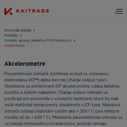
Domovská stránka
Produkty
Snímače, senzory, mikrofóny PCB Piezotronics
Akcelerometre
Akcelerometre
Piezoelektrické snímače zrýchlenia sú buď so vstavanou
elektronikou (ICP®) alebo bez nej (charge output type).
Všeobecne sú preferované ICP akcelerometre, vďaka ľahkému
použitiu a nízkym nákladom. Charge output snímače sa
používajú pre prostredia s vysokými teplotami, ktoré by inak
zničili elektrické komponenty obsiahnuté v ICP type. Nábojové
snímače odolajú teplotám vyšším ako + 260 ° C (pre niektoré
modely až do + 649 ° C). Miniatúrne piezoelektrické snímače sa
vyznačujú mimoriadnou trvanlivosťou, pretože nemajú