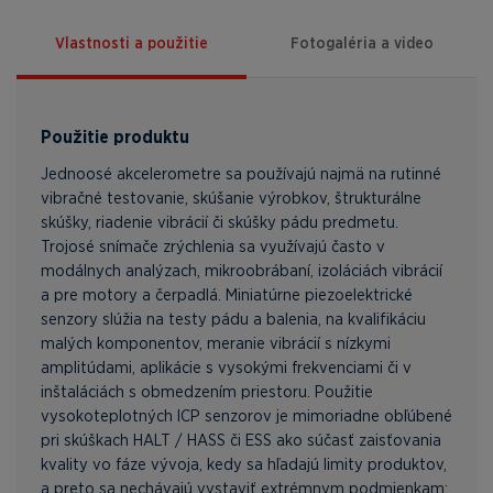
Vlastnosti a použitie
Fotogaléria a video
Použitie produktu
Jednoosé akcelerometre sa používajú najmä na rutinné
vibračné testovanie, skúšanie výrobkov, štrukturálne
skúšky, riadenie vibrácií či skúšky pádu predmetu.
Trojosé snímače zrýchlenia sa využívajú často v
modálnych analýzach, mikroobrábaní, izoláciách vibrácií
a pre motory a čerpadlá. Miniatúrne piezoelektrické
senzory slúžia na testy pádu a balenia, na kvalifikáciu
malých komponentov, meranie vibrácií s nízkymi
amplitúdami, aplikácie s vysokými frekvenciami či v
inštaláciách s obmedzením priestoru. Použitie
vysokoteplotných ICP senzorov je mimoriadne obľúbené
pri skúškach HALT / HASS či ESS ako súčasť zaisťovania
kvality vo fáze vývoja, kedy sa hľadajú limity produktov,
a preto sa nechávajú vystaviť extrémnym podmienkam: