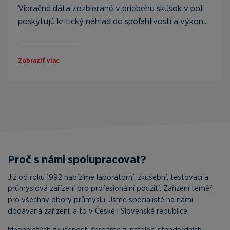
Vibračné dáta zozbierané v priebehu skúšok v poli
poskytujú kritický náhľad do spoľahlivosti a výkon...
Zobraziť viac
Proč s námi spolupracovat?
Již od roku 1992 nabízíme laboratorní, zkušební, testovací a
průmyslová zařízení pro profesionální použití. Zařízení téměř
pro všechny obory průmyslu. Jsme specialisté na námi
dodávaná zařízení, a to v České i Slovenské republice.
Mnohaletých zkušenosti čerpáme z instalací standardních