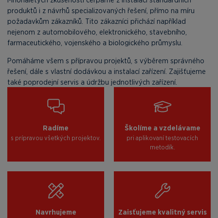
produktů i z návrhů specializovaných řešení, přímo na míru
požadavkům zákazníků. Tito zákazníci přichází například
nejenom z automobilového, elektronického, stavebního,
farmaceutického, vojenského a biologického průmyslu.
Pomáháme všem s přípravou projektů, s výběrem správného
řešení, dále s vlastní dodávkou a instalací zařízení. Zajišťujeme
také poprodejní servis a údržbu jednotlivých zařízení.
Radíme
Školíme a vzdelávame
s prípravou všetkých projektov.
pri aplikovaní testovacích
metodík.
Navrhujeme
Zaisťujeme kvalitný servis