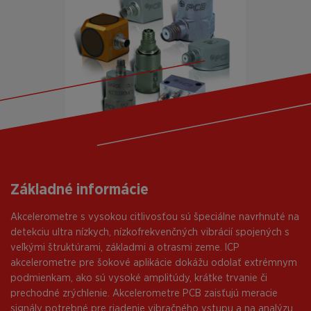
Základné informácie
Akcelerometre s vysokou citlivosťou sú špeciálne navrhnuté na
detekciu ultra nízkych, nízkofrekvenčných vibrácií spojených s
veľkými štruktúrami, základmi a otrasmi zeme. ICP
akcelerometre pre šokové aplikácie dokážu odolať extrémnym
podmienkam, ako sú vysoké amplitúdy, krátke trvanie či
prechodné zrýchlenie. Akcelerometre PCB zaisťujú meracie
signály potrebné pre riadenie vibračného vstupu a na analýzu