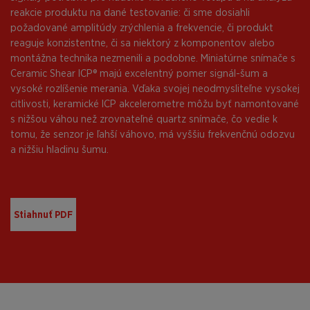
reakcie produktu na dané testovanie: či sme dosiahli
požadované amplitúdy zrýchlenia a frekvencie, či produkt
reaguje konzistentne, či sa niektorý z komponentov alebo
montážna technika nezmenili a podobne. Miniatúrne snímače s
Ceramic Shear ICP® majú excelentný pomer signál-šum a
vysoké rozlíšenie merania. Vďaka svojej neodmysliteľne vysokej
citlivosti, keramické ICP akcelerometre môžu byť namontované
s nižšou váhou než zrovnateľné quartz snímače, čo vedie k
tomu, že senzor je ľahší váhovo, má vyššiu frekvenčnú odozvu
a nižšiu hladinu šumu.
Stiahnuť PDF