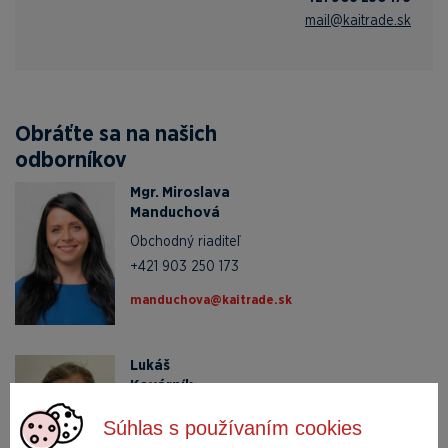
mail@kaitrade.sk
Obráťte sa na našich
odborníkov
Mgr. Miroslava
Manduchová
Obchodný riaditeľ
+421 903 250 173
ks.edartiak@avohcudnam
Lukáš
Kovárník
technická podpora pre vibrácie
Súhlas s používaním cookies
+420 607 051 404