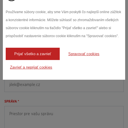
zc.baloh@kinravok
Používame súbory cookie, aby sme Vám poskytli čo najlepší online zážitok
a konzistentné informácie. Môžete súhlasiť so zhromažďovaním všetkých
Dopytový
súborov cookie kliknutím na tlačidlo "Prijať všetko a zavrieť" alebo si
formulár
prispôsobiť nastavenie súborov cookie kliknutím na "Spravovať cookies".
MENO A PRIEZVISKO *
Prijať všetko a zavrieť
Spravovať cookies
Zavrieť a neprijať cookies
E-MAIL *
SPRÁVA *