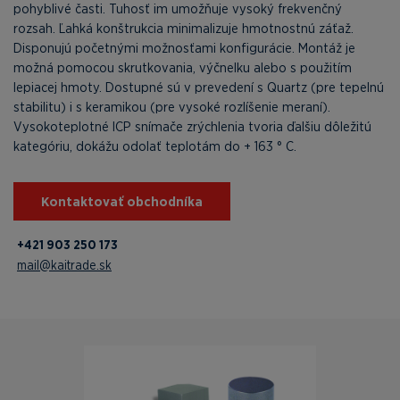
pohyblivé časti. Tuhosť im umožňuje vysoký frekvenčný
rozsah. Ľahká konštrukcia minimalizuje hmotnostnú záťaž.
Disponujú početnými možnosťami konfigurácie. Montáž je
možná pomocou skrutkovania, výčnelku alebo s použitím
lepiacej hmoty. Dostupné sú v prevedení s Quartz (pre tepelnú
stabilitu) i s keramikou (pre vysoké rozlíšenie meraní).
Vysokoteplotné ICP snímače zrýchlenia tvoria ďalšiu dôležitú
kategóriu, dokážu odolať teplotám do + 163 ° C.
Kontaktovať obchodníka
+421 903 250 173
mail@kaitrade.sk