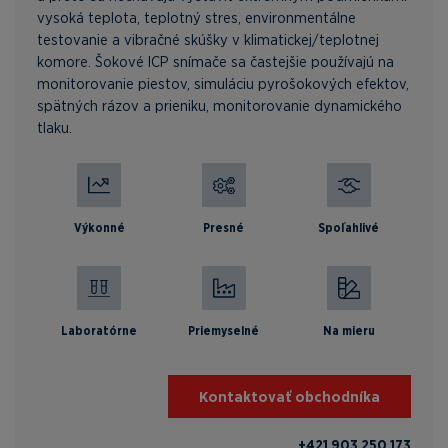
vysoká teplota, teplotný stres, environmentálne
testovanie a vibračné skúšky v klimatickej/teplotnej
komore. Šokové ICP snímače sa častejšie používajú na
monitorovanie piestov, simuláciu pyrošokových efektov,
spätných rázov a prieniku, monitorovanie dynamického
tlaku.
Výkonné
Presné
Spoľahlivé
Laboratórne
Priemyselné
Na mieru
Kontaktovať obchodníka
+421 903 250 173