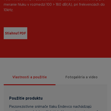
meranie hluku v rozmedzí 100 > 180 dB(A), pri frekvenciách do
10kHz.
Stiahnuť PDF
Vlastnosti a použitie
Fotogaléria a video
Použitie produktu
Piezorezistívne snímače tlaku Endevco nachádzajú