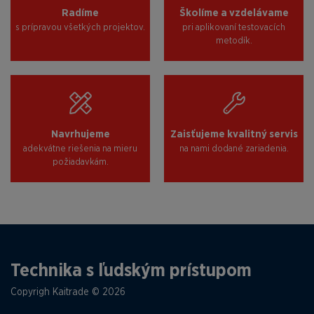
Radíme
Školíme a vzdelávame
s prípravou všetkých projektov.
pri aplikovaní testovacích
metodík.
Navrhujeme
Zaisťujeme kvalitný servis
adekvátne riešenia na mieru
na nami dodané zariadenia.
požiadavkám.
Technika s ľudským prístupom
Copyrigh Kaitrade © 2026