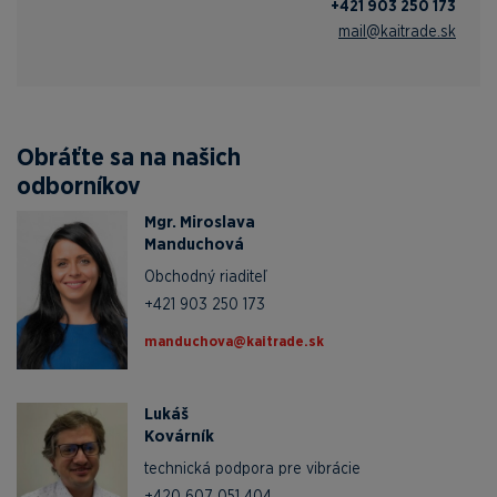
+421 903 250 173
mail@kaitrade.sk
Obráťte sa na našich
odborníkov
Mgr. Miroslava
Manduchová
Obchodný riaditeľ
+421 903 250 173
ks.edartiak@avohcudnam
Lukáš
Kovárník
technická podpora pre vibrácie
+420 607 051 404