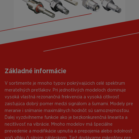
Základné informácie
V sortimente je mnoho typov pokrývajúcich celé spektrum
merateľných pretlakov. Pri jednotlivých modeloch dominuje
vysoká vlastná rezonančná frekvencia a vysoká citlivosť
zaisťujúca dobrý pomer medzi signálom a šumami. Modely pre
meranie i snímanie maximálnych hodnôt sú samozrejmosťou.
Ďalej vyzdvihneme funkcie ako je bezkonkurenčná linearita a
necitlivosť na vibrácie. Mnoho modelov má špeciálne
prevedenie a modifikácie upnutia a prepojenia alebo odolnosť
voči vlhku či silným zábleskom. Tiež dodávame mikrofóny pre