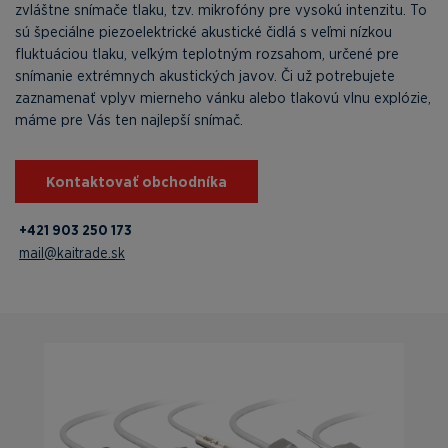
zvláštne snímače tlaku, tzv. mikrofóny pre vysokú intenzitu. To
sú špeciálne piezoelektrické akustické čidlá s veľmi nízkou
fluktuáciou tlaku, veľkým teplotným rozsahom, určené pre
snímanie extrémnych akustických javov. Či už potrebujete
zaznamenať vplyv mierneho vánku alebo tlakovú vlnu explózie,
máme pre Vás ten najlepší snímač.
Kontaktovať obchodníka
+421 903 250 173
mail@kaitrade.sk