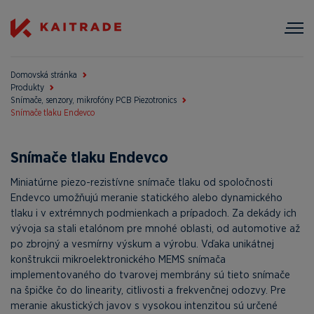
Domovská stránka
Produkty
Snímače, senzory, mikrofóny PCB Piezotronics
Snímače tlaku Endevco
Snímače tlaku Endevco
Miniatúrne piezo-rezistívne snímače tlaku od spoločnosti
Endevco umožňujú meranie statického alebo dynamického
tlaku i v extrémnych podmienkach a prípadoch. Za dekády ich
vývoja sa stali etalónom pre mnohé oblasti, od automotive až
po zbrojný a vesmírny výskum a výrobu. Vďaka unikátnej
konštrukcii mikroelektronického MEMS snímača
implementovaného do tvarovej membrány sú tieto snímače
na špičke čo do linearity, citlivosti a frekvenčnej odozvy. Pre
meranie akustických javov s vysokou intenzitou sú určené