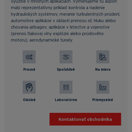
využitie v mnohých aplikáciách. Vymenujeme tu aspoň
malý reprezentatívny príklad: kontrola a riadenie
hydraulických systémov, meranie turbulentných prúdení,
automotive aplikácie v oblasti prenosu síl, hluku alebo
chovania airbagov, aplikácie v letectve a vojenstve
(prenos tlakovej vlny explózie alebo prúdového
motoru), aerodynamické tunely.
Presné
Spoľahlivé
Na mieru
Odolné
Laboratórne
Priemyselné
Kontaktovať obchodníka