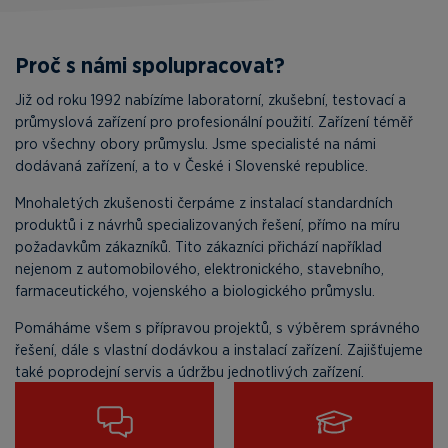
Proč s námi spolupracovat?
Již od roku 1992 nabízíme laboratorní, zkušební, testovací a
průmyslová zařízení pro profesionální použití. Zařízení téměř
pro všechny obory průmyslu. Jsme specialisté na námi
dodávaná zařízení, a to v České i Slovenské republice.
Mnohaletých zkušenosti čerpáme z instalací standardních
produktů i z návrhů specializovaných řešení, přímo na míru
požadavkům zákazníků. Tito zákazníci přichází například
nejenom z automobilového, elektronického, stavebního,
farmaceutického, vojenského a biologického průmyslu.
Pomáháme všem s přípravou projektů, s výběrem správného
řešení, dále s vlastní dodávkou a instalací zařízení. Zajišťujeme
také poprodejní servis a údržbu jednotlivých zařízení.