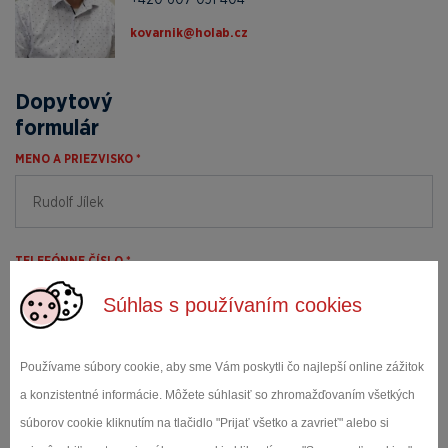
zc.baloh@kinravok
Dopytový
formulár
MENO A PRIEZVISKO *
TELEFÓNNE ČÍSLO *
Súhlas s používaním cookies
E-MAIL *
Používame súbory cookie, aby sme Vám poskytli čo najlepší online zážitok
a konzistentné informácie. Môžete súhlasiť so zhromažďovaním všetkých
súborov cookie kliknutím na tlačidlo "Prijať všetko a zavrieť" alebo si