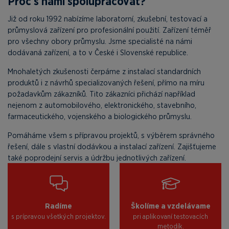
Proč s námi spolupracovat?
Již od roku 1992 nabízíme laboratorní, zkušební, testovací a
průmyslová zařízení pro profesionální použití. Zařízení téměř
pro všechny obory průmyslu. Jsme specialisté na námi
dodávaná zařízení, a to v České i Slovenské republice.
Mnohaletých zkušenosti čerpáme z instalací standardních
produktů i z návrhů specializovaných řešení, přímo na míru
požadavkům zákazníků. Tito zákazníci přichází například
nejenom z automobilového, elektronického, stavebního,
farmaceutického, vojenského a biologického průmyslu.
Pomáháme všem s přípravou projektů, s výběrem správného
řešení, dále s vlastní dodávkou a instalací zařízení. Zajišťujeme
také poprodejní servis a údržbu jednotlivých zařízení.
Radíme
Školíme a vzdelávame
s prípravou všetkých projektov.
pri aplikovaní testovacích
metodík.