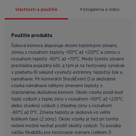
Vlastnosti a použitie
Fotogaléria a video
Použitie produktu
Šoková komora disponuje dvomi teplotnými zónami,
zónou s rozsahom teploty +50°C až +220°C a zónou s
rozsahom teploty -80°C až +70°C. Medzi týmito zónami
prechádza pojazdný kôš, a tým je na testovaný výrobok
v priebehu 10 sekúnd vyvinutý extrémny teplotný šok a
namáhanie. Pri komorách ShockEvent D je skúšobná
vzorka namáhaná náhlymi zmenami teploty v
stacionárnej skúšobnej komore. Okolo vzorky prúdi buď
teplý vzduch z teplej zóny s rozsahom +50°C až +225°C
alebo studený vzduch z chladnej zóny s rozsahom
-80°C až 0°C. Zmena teploty je skoková vo veľmi
krátkom čase (2 zóny). Okolo vzorky je tiež pri tomto
riešení možné nechať prúdiť okolitý vzduch. To ponúka
väčšiu flexibilitu pre testovacie scénare (celkom 3-