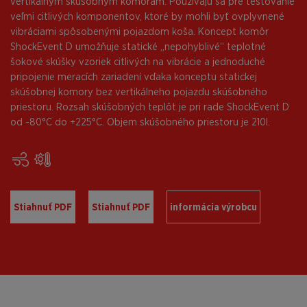
vertikálnym skúšobným komorám. Používajú sa pre testovanie
veľmi citlivých komponentov, ktoré by mohli byť ovplyvnené
vibráciami spôsobenými pojazdom koša. Koncept komôr
ShockEvent D umožňuje statické „nepohyblivé“ teplotné
šokové skúšky vzoriek citlivých na vibrácie a jednoduché
pripojenie meracích zariadení vďaka konceptu statickej
skúšobnej komory bez vertikálneho pojazdu skúšobného
priestoru. Rozsah skúšobných teplôt je pri rade ShockEvent D
od -80°C do +225°C. Objem skúšobného priestoru je 210l.
Stiahnuť PDF
Stiahnuť PDF
informácia výrobcu