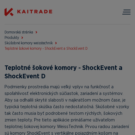
Domovská stránka
Produkty
Skúšobné komory weisstechnik
Teplotné šokové komory - ShockEvent a ShockEvent D
Teplotné šokové komory - ShockEvent a
ShockEvent D
Podmienky prostredia majú veľký vplyv na funkčnosť a
spoľahlivosť elektronických súčiastok, zariadení a systémov.
Aby sa odhalili skryté slabosti v najkratšom možnom čase, je
typická teplotná skúška často nedostatočná. Skúšobné vzorky
tak často musia byť podrobené testom rýchlych, šokových
zmien teploty. Pre tieto aplikácie prinášame užívateľom
teplotnej šokovej komory WeissTechnik. Prvou radou zariadení
sú komory ShockEvent s vertikálne pojazdným košom na