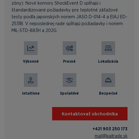
zóny). Nové komory ShockEvent D spĺňajú i
štandardizované požiadavky pre teplotné záťažové
testy podľa japonských noriem JASO D-014-4 a EIAJ ED-
2531B. V neposlednej rade spĺňajú požiadavky i noriem
MIL-STD-883H a 202G.
Výkonné
Presné
Lokalizácia
Intuitívne
Spoľahlivé
Bezpečné
Kontaktovať obchodníka
+421 903 250 173
mail@kaitrade.sk