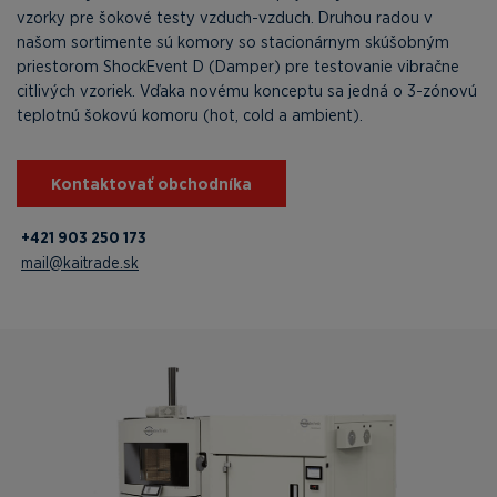
vzorky pre šokové testy vzduch-vzduch. Druhou radou v
našom sortimente sú komory so stacionárnym skúšobným
priestorom ShockEvent D (Damper) pre testovanie vibračne
citlivých vzoriek. Vďaka novému konceptu sa jedná o 3-zónovú
teplotnú šokovú komoru (hot, cold a ambient).
Kontaktovať obchodníka
+421 903 250 173
mail@kaitrade.sk