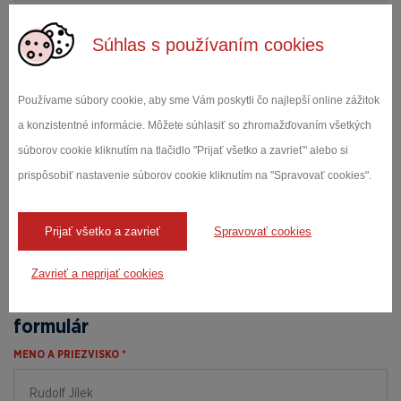
Súhlas s používaním cookies
Obráťte sa na našich
Používame súbory cookie, aby sme Vám poskytli čo najlepší online zážitok
odborníkov
a konzistentné informácie. Môžete súhlasiť so zhromažďovaním všetkých
Mgr. Miroslava
súborov cookie kliknutím na tlačidlo "Prijať všetko a zavrieť" alebo si
Manduchová
prispôsobiť nastavenie súborov cookie kliknutím na "Spravovať cookies".
Obchodný riaditeľ
+421 903 250 173
Prijať všetko a zavrieť
Spravovať cookies
ks.edartiak@avohcudnam
Zavrieť a neprijať cookies
Dopytový
formulár
MENO A PRIEZVISKO *