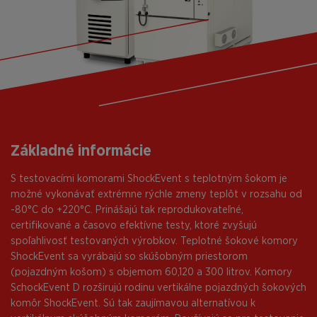
Základné informácie
S testovacími komorami ShockEvent s teplotným šokom je
možné vykonávať extrémne rýchle zmeny teplôt v rozsahu od
-80°C do +220°C. Prinášajú tak reprodukovateľné,
certifikované a časovo efektívne testy, ktoré zvyšujú
spoľahlivosť testovaných výrobkov. Teplotné šokové komory
ShockEvent sa vyrábajú so skúšobným priestorom
(pojazdným košom) s objemom 60,120 a 300 litrov. Komory
SchockEvent D rozširujú rodinu vertikálne pojazdných šokových
komôr ShockEvent. Sú tak zaujímavou alternatívou k