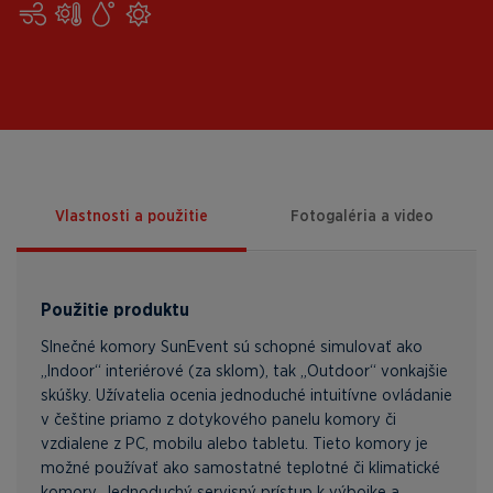
Vlastnosti a použitie
Fotogaléria a video
Použitie produktu
Slnečné komory SunEvent sú schopné simulovať ako
„Indoor“ interiérové (za sklom), tak „Outdoor“ vonkajšie
skúšky. Užívatelia ocenia jednoduché intuitívne ovládanie
v češtine priamo z dotykového panelu komory či
vzdialene z PC, mobilu alebo tabletu. Tieto komory je
možné používať ako samostatné teplotné či klimatické
komory. Jednoduchý servisný prístup k výbojke a