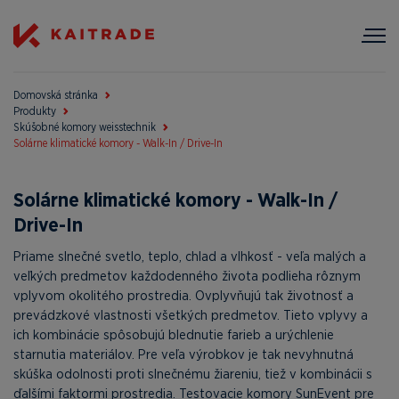
Domovská stránka
Produkty
Skúšobné komory weisstechnik
Solárne klimatické komory - Walk-In / Drive-In
Solárne klimatické komory - Walk-In /
Drive-In
Priame slnečné svetlo, teplo, chlad a vlhkosť - veľa malých a
veľkých predmetov každodenného života podlieha rôznym
vplyvom okolitého prostredia. Ovplyvňujú tak životnosť a
prevádzkové vlastnosti všetkých predmetov. Tieto vplyvy a
ich kombinácie spôsobujú blednutie farieb a urýchlenie
starnutia materiálov. Pre veľa výrobkov je tak nevyhnutná
skúška odolnosti proti slnečnému žiareniu, tiež v kombinácii s
ďalšími faktormi prostredia. Testovacie komory SunEvent pre