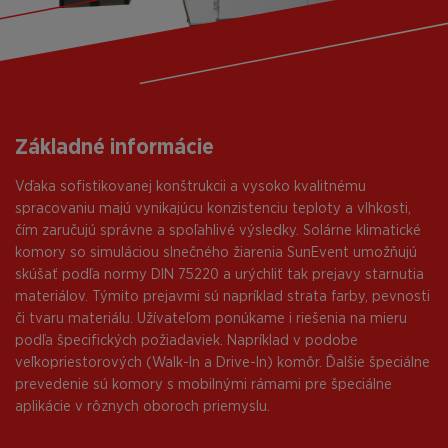
Základné informácie
Vďaka sofistikovanej konštrukcii a vysoko kvalitnému
spracovaniu majú vynikajúcu konzistenciu teploty a vlhkosti,
čím zaručujú správne a spoľahlivé výsledky. Solárne klimatické
komory so simuláciou slnečného žiarenia SunEvent umožňujú
skúšať podľa normy DIN 75220 a urýchliť tak prejavy starnutia
materiálov. Týmito prejavmi sú napríklad strata farby, pevnosti
či tvaru materiálu. Užívateľom ponúkame i riešenia na mieru
podľa špecifických požiadaviek. Napríklad v podobe
veľkopriestorových (Walk-In a Drive-In) komôr. Ďalšie špeciálne
prevedenie sú komory s mobilnými rámami pre špeciálne
aplikácie v rôznych oboroch priemyslu.