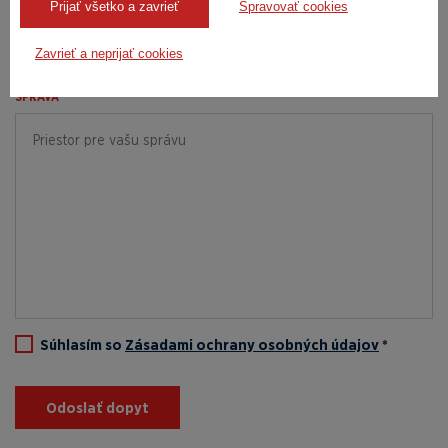
Prijať všetko a zavrieť
Spravovať cookies
Zavrieť a neprijať cookies
SPRÁVA *
Súhlasím so
Zásadami ochrany osobných údajov
*
Odoslať dopyt