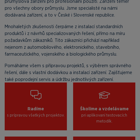
průmyslová zařízení pro profesionální použití. Zařízení téměř
pro všechny obory průmyslu. Jsme specialisté na námi
dodávaná zařízení, a to v České i Slovenské republice.
Mnohaletých zkušenosti čerpáme z instalací standardních
produktů i z návrhů specializovaných řešení, přímo na míru
požadavkům zákazníků. Tito zákazníci přichází například
nejenom z automobilového, elektronického, stavebního,
farmaceutického, vojenského a biologického průmyslu.
Pomáháme všem s přípravou projektů, s výběrem správného
řešení, dále s vlastní dodávkou a instalací zařízení. Zajišťujeme
také poprodejní servis a údržbu jednotlivých zařízení.
Radíme
Školíme a vzdelávame
s prípravou všetkých projektov.
pri aplikovaní testovacích
metodík.