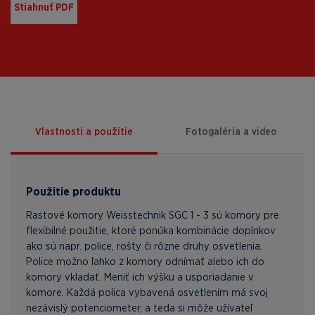
Stiahnuť PDF
Vlastnosti a použitie
Fotogaléria a video
Použitie produktu
Rastové komory Weisstechnik SGC 1 - 3 sú komory pre
flexibilné použitie, ktoré ponúka kombinácie doplnkov
ako sú napr. police, rošty či rôzne druhy osvetlenia.
Police možno ľahko z komory odnímať alebo ich do
komory vkladať. Meniť ich výšku a usporiadanie v
komore. Každá polica vybavená osvetlením má svoj
nezávislý potenciometer, a teda si môže užívateľ