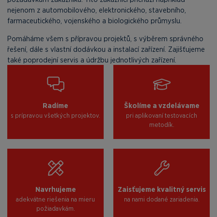
nejenom z automobilového, elektronického, stavebního,
farmaceutického, vojenského a biologického průmyslu.
Pomáháme všem s přípravou projektů, s výběrem správného
řešení, dále s vlastní dodávkou a instalací zařízení. Zajišťujeme
také poprodejní servis a údržbu jednotlivých zařízení.
Radíme
Školíme a vzdelávame
s prípravou všetkých projektov.
pri aplikovaní testovacích
metodík.
Navrhujeme
Zaisťujeme kvalitný servis
adekvátne riešenia na mieru
na nami dodané zariadenia.
požiadavkám.