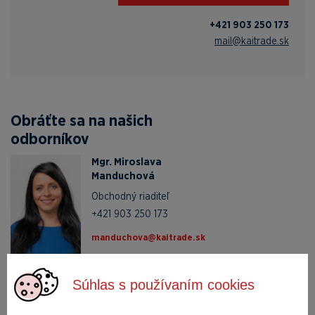
+421 903 250 173
mail@kaitrade.sk
Obráťte sa na našich
odborníkov
Mgr. Miroslava
Manduchová
Obchodný riaditeľ
+421 903 250 173
ks.edartiak@avohcudnam
Dopytový
Súhlas s používaním cookies
formulár