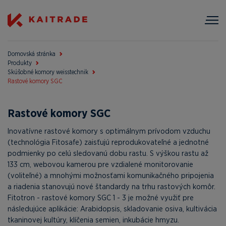
Domovská stránka
Produkty
Skúšobné komory weisstechnik
Rastové komory SGC
Rastové komory SGC
Inovatívne rastové komory s optimálnym prívodom vzduchu
(technológia Fitosafe) zaisťujú reprodukovateľné a jednotné
podmienky po celú sledovanú dobu rastu. S výškou rastu až
133 cm, webovou kamerou pre vzdialené monitorovanie
(voliteľné) a mnohými možnosťami komunikačného pripojenia
a riadenia stanovujú nové štandardy na trhu rastových komôr.
Fitotron - rastové komory SGC 1 - 3 je možné využiť pre
následujúce aplikácie: Arabidopsis, skladovanie osiva, kultivácia
tkaninovej kultúry, klíčenia semien, inkubácie hmyzu.