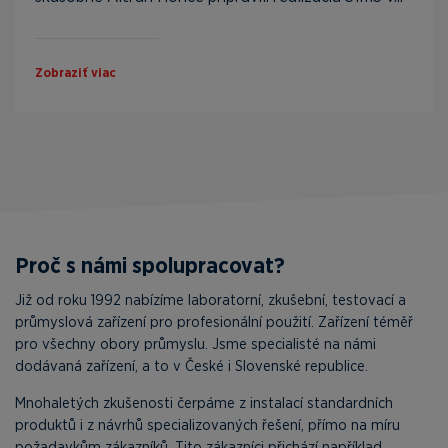
Zobraziť viac
Proč s námi spolupracovat?
Již od roku 1992 nabízíme laboratorní, zkušební, testovací a
průmyslová zařízení pro profesionální použití. Zařízení téměř
pro všechny obory průmyslu. Jsme specialisté na námi
dodávaná zařízení, a to v České i Slovenské republice.
Mnohaletých zkušenosti čerpáme z instalací standardních
produktů i z návrhů specializovaných řešení, přímo na míru
požadavkům zákazníků. Tito zákazníci přichází například