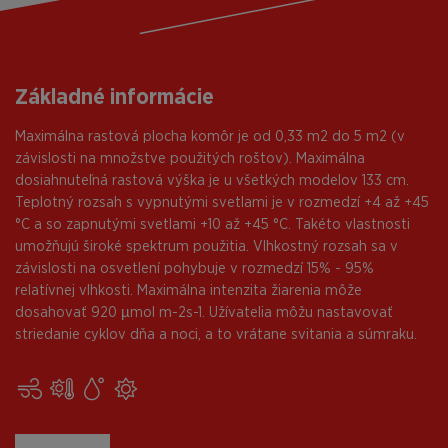
Základné informácie
Maximálna rastová plocha komôr je od 0,33 m2 do 5 m2 (v
závislosti na množstve použitých roštov). Maximálna
dosiahnuteľná rastová výška je u všetkých modelov 133 cm.
Teplotný rozsah s vypnutými svetlami je v rozmedzí +4 až +45
°C a so zapnutými svetlami +10 až +45 °C. Takéto vlastnosti
umožňujú široké spektrum použitia. Vlhkostný rozsah sa v
závislosti na osvetlení pohybuje v rozmedzí 15% - 95%
relatívnej vlhkosti. Maximálna intenzita žiarenia môže
dosahovať 920 µmol m-2s-1. Užívatelia môžu nastavovať
striedanie cyklov dňa a noci, a to vrátane svitania a súmraku.