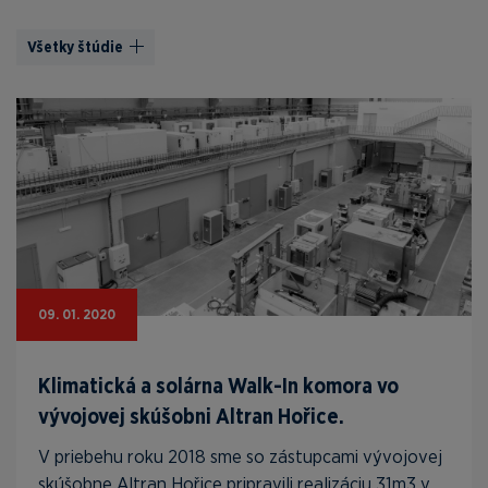
Všetky štúdie
09. 01. 2020
Klimatická a solárna Walk-In komora vo
vývojovej skúšobni Altran Hořice.
V priebehu roku 2018 sme so zástupcami vývojovej
skúšobne Altran Hořice pripravili realizáciu 31m3 v...