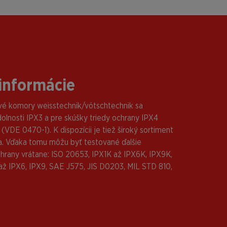
informácie
vé komory weisstechnik/vötschtechnik sa
dolnosti IPX3 a pre skúšky triedy ochrany IPX4
VDE 0470-1). K dispozícii je tiež široký sortiment
a. Vďaka tomu môžu byť testované ďalšie
chrany vrátane: ISO 20653, IPX1K až IPX6K, IPX9K,
až IPX6, IPX9, SAE J575, JIS D0203, MIL STD 810,