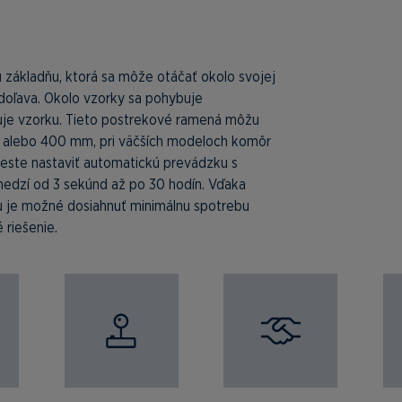
 základňu, ktorá sa môže otáčať okolo svojej
 doľava. Okolo vzorky sa pohybuje
uje vzorku. Tieto postrekové ramená môžu
 alebo 400 mm, pri väčších modeloch komôr
teste nastaviť automatickú prevádzku s
medzí od 3 sekúnd až po 30 hodín. Vďaka
je možné dosiahnuť minimálnu spotrebu
 riešenie.