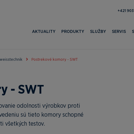
371 052 
AKTUALITY
PRODUKTY
SLUŽBY
SERVIS
weisstechnik
Postrekové komory - SWT
ry - SWT
vanie odolnosti výrobkov proti
vedeniu sú tieto komory schopné
 všetkých testov.