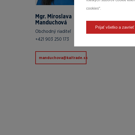
všetkých súborov cookie kliknu
cookies".
Mgr. Miroslava
Manduchová
Prijať všetko a zavrieť
Obchodný riaditeľ
+421 903 250 173
ks.edartiak@avohcudnam