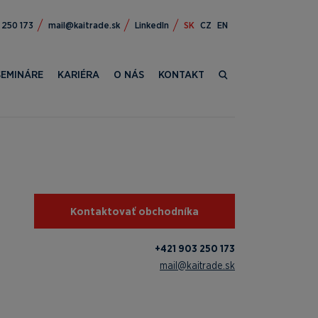
309 124+
ks.edartiak@liam
LinkedIn
SK
CZ
EN
SEMINÁRE
KARIÉRA
O NÁS
KONTAKT
Kontaktovať obchodníka
+421 903 250 173
mail@kaitrade.sk