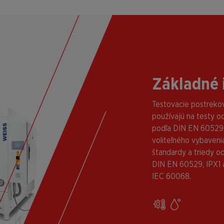
Základné 
Testovacie postreko
používajú na testy o
podľa DIN EN 60529 (
voliteľného vybaveni
štandardy a triedy o
DIN EN 60529, IPX1 
IEC 60068.