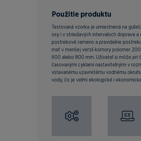
Použitie produktu
Testovaná vzorka je umiestnená na guľatú
osy i v striedavých intervaloch doprava a
postrekové rameno a pravidelne postrek
mať v menšej verzii komory polomer 200
600 alebo 800 mm. Užívateľ si môže pri 
časovanými cyklami nastaviteľnými v roz
vstavanému uzavretému vodnému okruhu 
vody, čo je veľmi ekologické i ekonomické