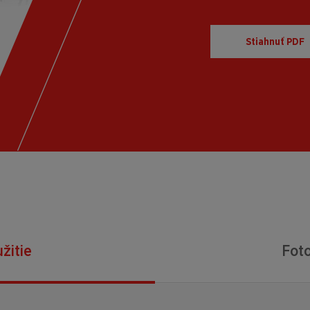
Stiahnuť PDF
žitie
Foto