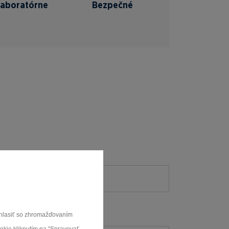
Laboratórne
Bezpečné
súhlasiť so zhromažďovaním