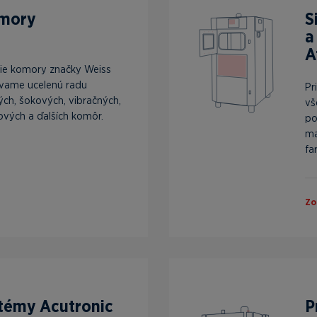
omory
S
a
A
ie komory značky Weiss
vame ucelenú radu
Pr
ých, šokových, vibračných,
vš
ových a ďalších komôr.
po
ma
far
Zo
témy Acutronic
P