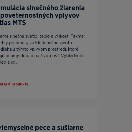
imulácia slnečného žiarenia
 poveternostných vplyvov
tlas MTS
iame slnečné svetlo, teplo a vlhkosť. Takmer
etky predmety každodenného života
dliehajú týmto vplyvom prostredí, ktoré
jú priamy dopad na životnosť. Vyblednutie
ieb a ur...
braziť produkty
riemyselné pece a sušiarne