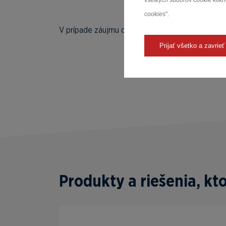
všetkých súborov cookie kliknu
cookies".
V prípade záujmu o technické detaily, cenovú p
Prijať všetko a zavrieť
Produkty a riešenia, k