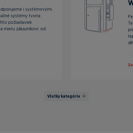
W
odporujeme i systémovými
bračné systémy tvoria
Pe
chto požiadaviek.
Te
a mieru zákazníkovi: od
pr
te
dl
Zo
Všetky kategórie