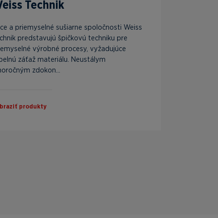
eiss Technik
ce a priemyselné sušiarne spoločnosti Weiss
chnik predstavujú špičkovú techniku pre
iemyselné výrobné procesy, vyžadujúce
pelnú záťaž materiálu. Neustálym
horočným zdokon...
braziť produkty