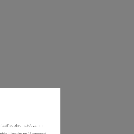
u bez
súhlasiť so zhromažďovaním