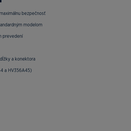
e maximálnu bezpečnosť
 štandardným modelom
om prevedení
 dĺžky a konektora
A44 a HV356A45)