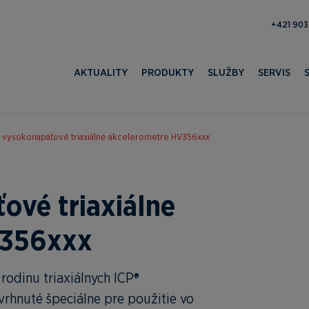
371 052 
AKTUALITY
PRODUKTY
SLUŽBY
SERVIS
vysokonapäťové triaxiálne akcelerometre HV356xxx
ové triaxiálne
V356xxx
odinu triaxiálnych ICP®
rhnuté špeciálne pre použitie vo