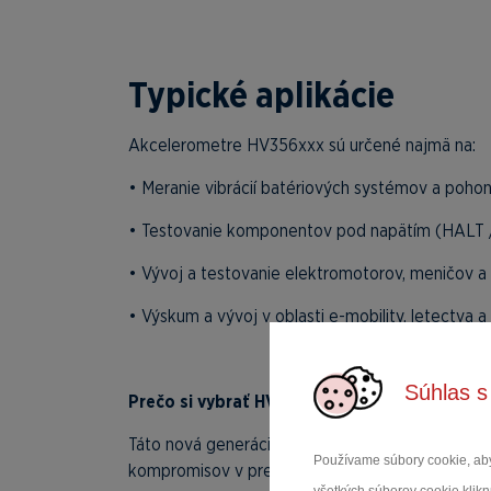
Typické aplikácie
Akcelerometre HV356xxx sú určené najmä na:
• Meranie vibrácií batériových systémov a poho
• Testovanie komponentov pod napätím (HALT /
• Vývoj a testovanie elektromotorov, meničov a
• Výskum a vývoj v oblasti e-mobility, letectva 
Súhlas s
Prečo si vybrať HV356xxx?
Táto nová generácia akcelerometrov kombinuje
Používame súbory cookie, aby
kompromisov v presnosti merania. Predstavuje sp