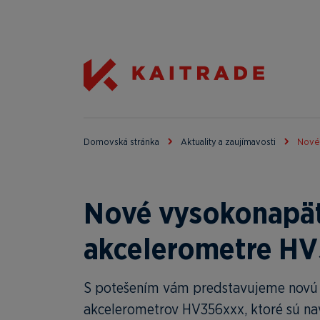
Domovská stránka
Aktuality a zaujímavosti
Nové 
Nové vysokonapäť
akcelerometre H
S potešením vám predstavujeme novú r
akcelerometrov HV356xxx, ktoré sú nav