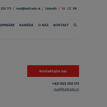
309 124+
ks.edartiak@liam
LinkedIn
SK
CZ
EN
SEMINÁRE
KARIÉRA
O NÁS
KONTAKT
Kontaktujte nás
+421 903 250 173
mail@kaitrade.sk