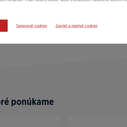
tím na tlačidlo "Prijať všetko a zavrieť" alebo si prispôsobiť nastavenie súborov c
onuku alebo konfiguráciu na mieru nás neváhajte
kontaktovať
.
Spravovať cookies
Zavrieť a neprijať cookies
toré ponúkame