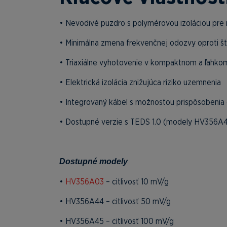
• Nevodivé puzdro s polymérovou izoláciou pr
• Minimálna zmena frekvenčnej odozvy oproti
• Triaxiálne vyhotovenie v kompaktnom a ľahk
• Elektrická izolácia znižujúca riziko uzemnenia
• Integrovaný kábel s možnosťou prispôsobenia
• Dostupné verzie s TEDS 1.0 (modely HV356
Dostupné modely
•
HV356A03
– citlivosť 10 mV/g
• HV356A44 – citlivosť 50 mV/g
• HV356A45 – citlivosť 100 mV/g