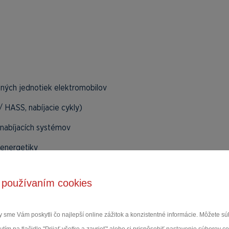
nných jednotiek elektromobilov
 HASS, nabíjacie cykly)
 nabíjacích systémov
a energetiky
 používaním cookies
 overený výkon existujúcich modelov s vysokonapäťovou ochrano
 sme Vám poskytli čo najlepší online zážitok a konzistentné informácie. Môžete 
oľahlivé riešenie pre náročné testovacie a vývojové aplikácie.