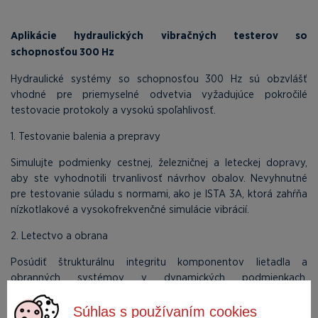
Aplikácie hydraulických vibračných testerov so
schopnosťou 300 Hz
Hydraulické systémy so schopnosťou 300 Hz sú obzvlášť
vhodné pre priemyselné odvetvia vyžadujúce pokročilé
testovacie protokoly a vysokú spoľahlivosť.
1. Testovanie balenia a prepravy
Simulujte podmienky cestnej, železničnej a leteckej dopravy,
aby ste vyhodnotili trvanlivosť návrhov obalov. Nevyhnutné
pre testovanie súladu s normami, ako je ISTA 3A, ktorá zahŕňa
nízkotlakové a vysokofrekvenčné simulácie vibrácií.
2. Letectvo a obrana
Posúdiť štrukturálnu integritu komponentov lietadla a
obranných systémov v dynamických podmienkach.
Zabezpečte, aby materiály odolali vysokofrekvenčným
vibráciám a rýchlym cyklom namáhania.
Súhlas s používaním cookies