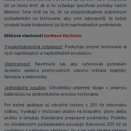
ísť za tento limit, ak si to vyžadujú špecifické potreby našich
klientov. Sme hrdí na to, že sa prispôsobujeme jedinečným
požiadavkám na testovanie, aby sme zabezpečili, že každý
produkt bude hodnotený za tých najvhodnejších podmienok.
Kľúčové vlastnosti
innWave Machines
:
Vysokofrekvenčná schopnosť
: Poskytuje presné testovanie aj
tých najcitlivejších a najzložitejších produktov.
Všestrannosť
: Navrhnuté tak, aby vyhovovali potrebám
širokého spektra priemyselných odvetví vrátane logistiky,
farmácie a elektroniky.
Jednoduché použitie
: Užívateľsky príjemný dizajn s priamou
kalibráciou na zjednodušenie procesu testovania.
Pre bežné aplikácie sú vibračné testery s 200 Hz dokonalou
voľbou. Vynikajú v testovaní obalov na kvapaliny, plyny alebo
prášky a simulujú štandardné prepravné podmienky. Podniky
so všeobecnými požiadavkami považujú frekvenciu 200 Hz za
spoľahlivú a nákladovo efektívnu, čo z nej robí ideálne riešenie