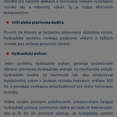
vhodné pre náročné aplikácie a testovacie scenáre vyžadujúce
vysokú silu a robustný výkon. Tu je rozpis kľúčových
komponentov:
Stôl alebo platforma budiča
:
Povrch, na ktorom je bezpečne pripevnená skúšobná vzorka.
Hydraulické systémy vynikajú podporou veľkých a ťažkých
vzoriek, bez zníženia presnosti vibrácií.
Hydraulický pohon:
Jadro systému, hydraulický pohon, generuje požadované
vibrácie premenou hydraulickej energie na mechanický pohyb.
Hydraulické budiče sú navrhnuté tak, aby poskytovali
konzistentný výkon v širokom rozsahu frekvencií, vrátane 300
Hz, a ponúkajú vynikajúcu prispôsobivosť pre rôzne testovacie
potreby.
Vďaka svojim presným polohovacím schopnostiam fungujú
hydraulické pohony výnimočne dobre pri nízkych frekvenciách,
ako je 10 Hz. Ich presnosť zaisťuje, že hydraulický systém