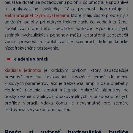
neustále dosahuje požadovanú polohu, čo umožňuje spoľahlivé
a opakovateľné výsledky. Táto presnosť kontrastuje s
elektromagnetickými systémami
, ktoré majú často problémy s
udržaním polohy pri nízkych frekvenciách, čo vedie k zníženej
spoľahlivosti pre tieto špecifické aplikácie. Využitím silných
stránok hydraulických pohonov môžu laboratóriá zabezpečiť
väčšiu presnosť a spoľahlivosť v scenároch, kde je kritické
nízkofrekvenčné testovanie.
Riadenie vibrácií:
Riadiaca jednotka
je kritickým prvkom, ktorý zabezpečuje
presnosť procesu testovania. Umožňuje jemné doladenie
kľúčových parametrov, ako je frekvencia, amplitúda a priebehy.
Moderné riadenie vibrácií integruje pokročilé algoritmy na
poskytovanie stabilných, opakovateľných a prispôsobiteľných
profilov vibrácií, vďaka čomu je nevyhnutné pre scenáre
testovania s vysokou presnosťou.
Prečo si vybrať hydraulické budiče