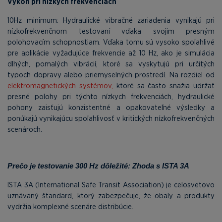
Výkon pri nízkych frekvenciách
10Hz minimum: Hydraulické vibračné zariadenia vynikajú pri
nízkofrekvenčnom testovaní vďaka svojim presným
polohovacím schopnostiam. Vďaka tomu sú vysoko spoľahlivé
pre aplikácie vyžadujúce frekvencie až 10 Hz, ako je simulácia
dlhých, pomalých vibrácií, ktoré sa vyskytujú pri určitých
typoch dopravy alebo priemyselných prostredí. Na rozdiel od
elektromagnetických systémov,
ktoré sa často snažia udržať
presné polohy pri týchto nízkych frekvenciách, hydraulické
pohony zaisťujú konzistentné a opakovateľné výsledky a
ponúkajú vynikajúcu spoľahlivosť v kritických nízkofrekvenčných
scenároch.
Prečo je testovanie 300 Hz dôležité: Zhoda s ISTA 3A
ISTA 3A (International Safe Transit Association) je celosvetovo
uznávaný štandard, ktorý zabezpečuje, že obaly a produkty
vydržia komplexné scenáre distribúcie.