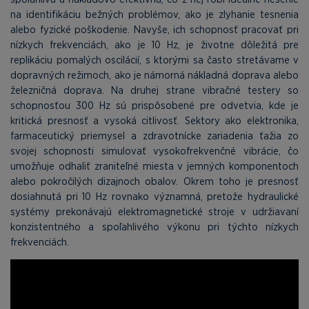
na identifikáciu bežných problémov, ako je zlyhanie tesnenia
alebo fyzické poškodenie. Navyše, ich schopnosť pracovať pri
nízkych frekvenciách, ako je 10 Hz, je životne dôležitá pre
replikáciu pomalých oscilácií, s ktorými sa často stretávame v
dopravných režimoch, ako je námorná nákladná doprava alebo
železničná doprava. Na druhej strane vibračné testery so
schopnosťou 300 Hz sú prispôsobené pre odvetvia, kde je
kritická presnosť a vysoká citlivosť. Sektory ako elektronika,
farmaceutický priemysel a zdravotnícke zariadenia ťažia zo
svojej schopnosti simulovať vysokofrekvenčné vibrácie, čo
umožňuje odhaliť zraniteľné miesta v jemných komponentoch
alebo pokročilých dizajnoch obalov. Okrem toho je presnosť
dosiahnutá pri 10 Hz rovnako významná, pretože hydraulické
systémy prekonávajú elektromagnetické stroje v udržiavaní
konzistentného a spoľahlivého výkonu pri týchto nízkych
frekvenciách.