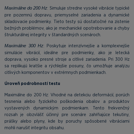
: Simuluje stredne vysoké vibrácie typické
Maximálne do 200 Hz
pre pozemnú dopravu, priemyselné zariadenia a dynamické
skladovacie podmienky. Tieto testy sú dostatočné na zistenie
bežných problémov, ako je mechanické opotrebovanie a chyby
štrukturálnej integrity v štandardných scenároch.
: Poskytuje intenzívnejšie a komplexnejšie
Maximálne 300 Hz
simulácie vibrácií, ideálne pre podmienky, ako je letecká
doprava, vysoko presné stroje a citlivé zariadenia. Pri 300 Hz
sa replikujú kratšie a rýchlejšie posuny, čo umožňuje analýzu
citlivých komponentov v extrémnych podmienkach.
Úroveň podrobností testu
Maximálne do 200 Hz: Vhodné na detekciu deformácií, porúch
tesnenia alebo fyzického poškodenia obalov a produktov
vystavených dynamickým podmienkam. Tento frekvenčný
rozsah je obzvlášť účinný pre scenáre zahŕňajúce tekutiny,
prášky alebo plyny, kde by poruchy spôsobené vibráciami
mohli narušiť integritu obsahu.