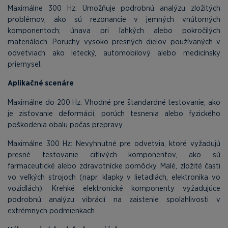
Maximálne 300 Hz: Umožňuje podrobnú analýzu zložitých
problémov, ako sú rezonancie v jemných vnútorných
komponentoch; únava pri ľahkých alebo pokročilých
materiáloch. Poruchy vysoko presných dielov používaných v
odvetviach ako letecký, automobilový alebo medicínsky
priemysel.
Aplikačné scenáre
Maximálne do 200 Hz: Vhodné pre štandardné testovanie, ako
je zisťovanie deformácií, porúch tesnenia alebo fyzického
poškodenia obalu počas prepravy.
Maximálne 300 Hz: Nevyhnutné pre odvetvia, ktoré vyžadujú
presné testovanie citlivých komponentov, ako sú
farmaceutické alebo zdravotnícke pomôcky. Malé, zložité časti
vo veľkých strojoch (napr. klapky v lietadlách, elektronika vo
vozidlách). Krehké elektronické komponenty vyžadujúce
podrobnú analýzu vibrácií na zaistenie spoľahlivosti v
extrémnych podmienkach.