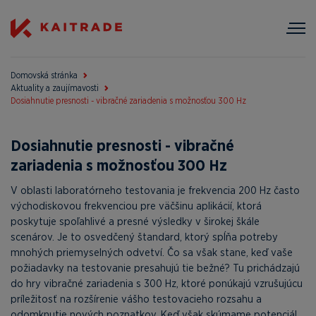
Domovská stránka
Aktuality a zaujímavosti
Dosiahnutie presnosti - vibračné zariadenia s možnosťou 300 Hz
Dosiahnutie presnosti - vibračné
zariadenia s možnosťou 300 Hz
V oblasti laboratórneho testovania je frekvencia 200 Hz často
východiskovou frekvenciou pre väčšinu aplikácií, ktorá
poskytuje spoľahlivé a presné výsledky v širokej škále
scenárov. Je to osvedčený štandard, ktorý spĺňa potreby
mnohých priemyselných odvetví. Čo sa však stane, keď vaše
požiadavky na testovanie presahujú tie bežné? Tu prichádzajú
do hry vibračné zariadenia s 300 Hz, ktoré ponúkajú vzrušujúcu
príležitosť na rozšírenie vášho testovacieho rozsahu a
odomknutie nových poznatkov. Keď však skúmame potenciál