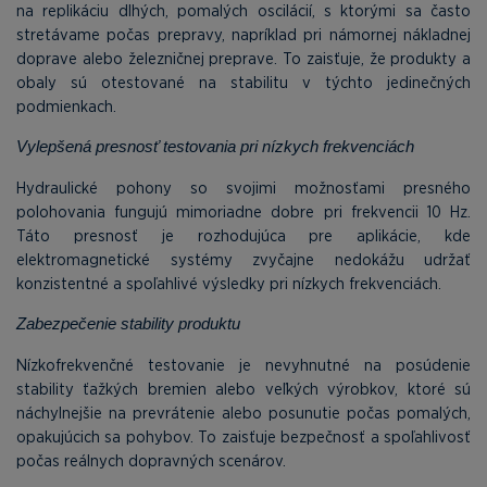
na replikáciu dlhých, pomalých oscilácií, s ktorými sa často
stretávame počas prepravy, napríklad pri námornej nákladnej
doprave alebo železničnej preprave. To zaisťuje, že produkty a
obaly sú otestované na stabilitu v týchto jedinečných
podmienkach.
Vylepšená presnosť testovania pri nízkych frekvenciách
Hydraulické pohony so svojimi možnosťami presného
polohovania fungujú mimoriadne dobre pri frekvencii 10 Hz.
Táto presnosť je rozhodujúca pre aplikácie, kde
elektromagnetické systémy zvyčajne nedokážu udržať
konzistentné a spoľahlivé výsledky pri nízkych frekvenciách.
Zabezpečenie stability produktu
Nízkofrekvenčné testovanie je nevyhnutné na posúdenie
stability ťažkých bremien alebo veľkých výrobkov, ktoré sú
náchylnejšie na prevrátenie alebo posunutie počas pomalých,
opakujúcich sa pohybov. To zaisťuje bezpečnosť a spoľahlivosť
počas reálnych dopravných scenárov.