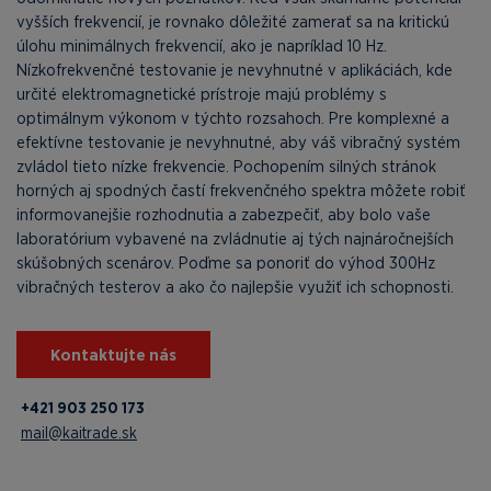
vyšších frekvencií, je rovnako dôležité zamerať sa na kritickú
úlohu minimálnych frekvencií, ako je napríklad 10 Hz.
Nízkofrekvenčné testovanie je nevyhnutné v aplikáciách, kde
určité elektromagnetické prístroje majú problémy s
optimálnym výkonom v týchto rozsahoch. Pre komplexné a
efektívne testovanie je nevyhnutné, aby váš vibračný systém
zvládol tieto nízke frekvencie. Pochopením silných stránok
horných aj spodných častí frekvenčného spektra môžete robiť
informovanejšie rozhodnutia a zabezpečiť, aby bolo vaše
laboratórium vybavené na zvládnutie aj tých najnáročnejších
skúšobných scenárov. Poďme sa ponoriť do výhod 300Hz
vibračných testerov a ako čo najlepšie využiť ich schopnosti.
Kontaktujte nás
+421 903 250 173
mail@kaitrade.sk