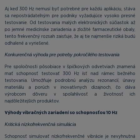
Aj keď 300 Hz nemusí byť potrebné pre každú aplikáciu, stáva
sa nepostrádateľným pre podniky vyžadujúce vysoko presné
testovanie. Od testovania malých elektronických súčiastok až
po jemné medicínske zariadenia a zložité farmaceutické obaly,
tento frekvenčný rozsah zaisťuje, že aj tie najmenšie riziká budú
odhalené a vyriešené.
Konkurenčná výhoda pre potreby pokročilého testovania
Pre spoločnosti pôsobiace v špičkových odvetviach znamená
mať schopnosť testovať 300 Hz ísť nad rámec bežného
testovania. Umožňuje podrobnú analýzu rezonancií, únavy
materiálu a porúch v inovatívnych dizajnoch, čo dáva
výrobcom dôveru v spoľahlivosť a životnosť ich
najdôležitejších produktov.
Výhody vibračných zariadení so schopnosťou 10 Hz
Kritická nízkofrekvenčná simulácia
Schopnosť simulovať nízkofrekvenčné vibrácie je nevyhnutná