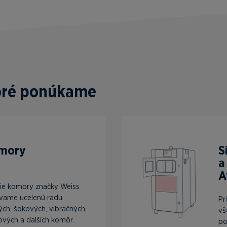
toré ponúkame
omory
S
a
A
ie komory značky Weiss
vame ucelenú radu
Pr
ých, šokových, vibračných,
vš
ových a ďalších komôr.
po