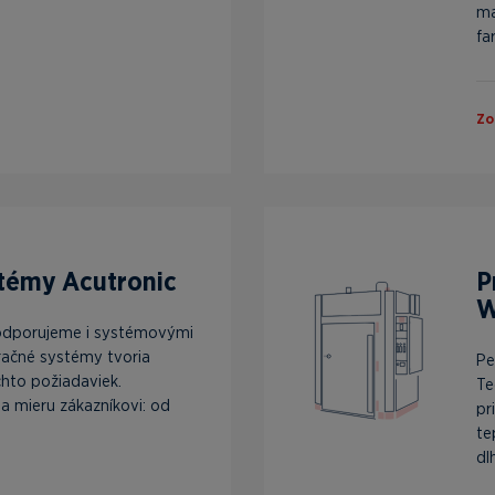
ma
far
Zo
témy Acutronic
P
W
odporujeme i systémovými
bračné systémy tvoria
Pe
chto požiadaviek.
Te
a mieru zákazníkovi: od
pr
te
dl