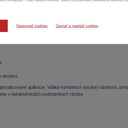
tím na tlačidlo "Prijať všetko a zavrieť" alebo si prispôsobiť nastavenie súborov c
Spravovať cookies
Zavrieť a neprijať cookies
e
systémových integrátorov
a výrobcov, ktorí dodávajú end-
 testovaní:
v
h okruhov
špecializované aplikácie. Vďaka kombinácii vysokej odolnosti, pres
rania v najnáročnejších podmienkach výroby.