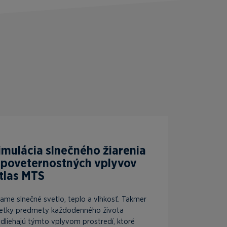
imulácia slnečného žiarenia
 poveternostných vplyvov
tlas MTS
iame slnečné svetlo, teplo a vlhkosť. Takmer
etky predmety každodenného života
dliehajú týmto vplyvom prostredí, ktoré