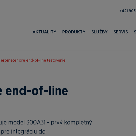
371 052 
AKTUALITY
PRODUKTY
SLUŽBY
SERVIS
erometer pre end-of-line testovanie
 end-of-line
uje model 300A31 - prvý kompletný
 pre integráciu do