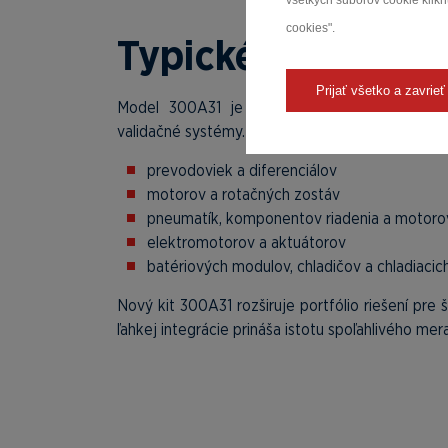
všetkých súborov cookie kliknu
cookies".
Typické aplikácie:
Prijať všetko a zavrieť
Model 300A31 je určený prevovšetkým pr
validačné systémy. Uplatnenie nájde napríklad pri
prevodoviek a diferenciálov
motorov a rotačných zostáv
pneumatík, komponentov riadenia a motoro
elektromotorov a aktuátorov
batériových modulov, chladičov a chladiacic
Nový kit 300A31 rozširuje portfólio riešení pre 
ľahkej integrácie prináša istotu spoľahlivého me