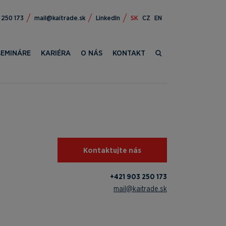
309 124+
ks.edartiak@liam
LinkedIn
SK
CZ
EN
SEMINÁRE
KARIÉRA
O NÁS
KONTAKT
Kontaktujte nás
+421 903 250 173
mail@kaitrade.sk