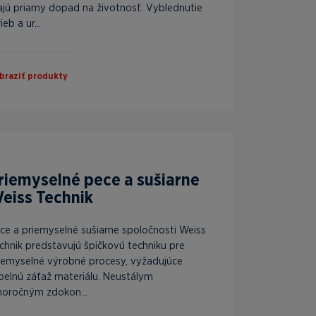
jú priamy dopad na životnosť. Vyblednutie
ieb a ur...
braziť produkty
riemyselné pece a sušiarne
eiss Technik
ce a priemyselné sušiarne spoločnosti Weiss
chnik predstavujú špičkovú techniku pre
iemyselné výrobné procesy, vyžadujúce
pelnú záťaž materiálu. Neustálym
horočným zdokon...