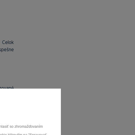
. Celok
úspešne
izované
ch
viek či
súhlasiť so zhromažďovaním