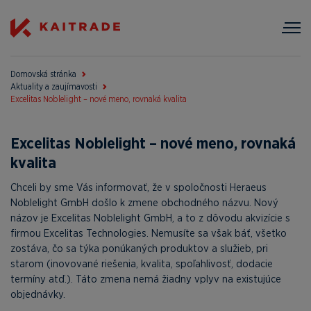
Domovská stránka
Aktuality a zaujímavosti
Excelitas Noblelight – nové meno, rovnaká kvalita
Excelitas Noblelight – nové meno, rovnaká
kvalita
Chceli by sme Vás informovať, že v spoločnosti Heraeus
Noblelight GmbH došlo k zmene obchodného názvu. Nový
názov je Excelitas Noblelight GmbH, a to z dôvodu akvizície s
firmou Excelitas Technologies. Nemusíte sa však báť, všetko
zostáva, čo sa týka ponúkaných produktov a služieb, pri
starom (inovované riešenia, kvalita, spoľahlivosť, dodacie
termíny atď.). Táto zmena nemá žiadny vplyv na existujúce
objednávky.