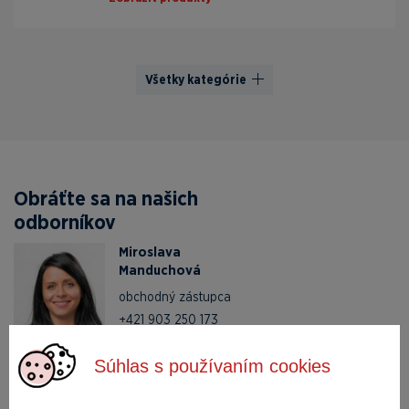
Všetky kategórie
Obráťte sa na našich
odborníkov
Miroslava
Manduchová
obchodný zástupca
+421 903 250 173
zc.edartiak@liam
Súhlas s používaním cookies