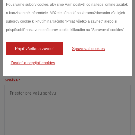
Dopytový
Používame súbory cookie, aby sme Vám poskytli čo najlepší online zážitok
formulár
a konzistentné informácie. Môžete súhlasiť so zhromažďovaním všetkých
MENO A PRIEZVISKO *
súborov cookie kliknutím na tlačidlo "Prijať všetko a zavrieť" alebo si
prispôsobiť nastavenie súborov cookie kliknutím na "Spravovať cookies".
Prijať všetko a zavrieť
Spravovať cookies
E-MAIL *
Zavrieť a neprijať cookies
SPRÁVA *