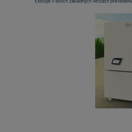
Existuje v dvoch základných verziách prevedeni