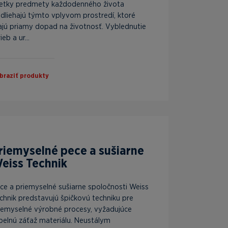
etky predmety každodenného života
dliehajú týmto vplyvom prostredí, ktoré
jú priamy dopad na životnosť. Vyblednutie
ieb a ur...
braziť produkty
riemyselné pece a sušiarne
eiss Technik
ce a priemyselné sušiarne spoločnosti Weiss
chnik predstavujú špičkovú techniku pre
iemyselné výrobné procesy, vyžadujúce
pelnú záťaž materiálu. Neustálym