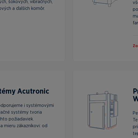
ých, šokových, vibračných,
vš
ových a ďalších komôr.
po
ma
far
Zo
témy Acutronic
P
W
odporujeme i systémovými
bračné systémy tvoria
Pe
chto požiadaviek.
Te
a mieru zákazníkovi: od
pr
te