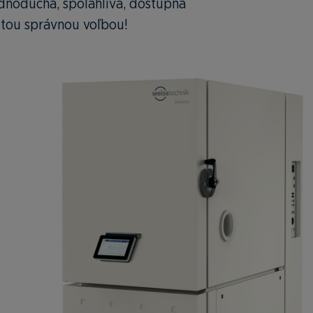
ednoduchá, spoľahlivá, dostupná
tou správnou voľbou!