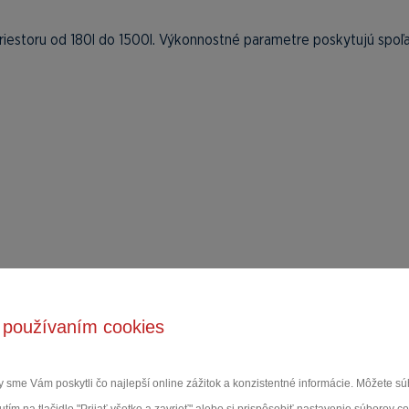
estoru od 180l do 1500l. Výkonnostné parametre poskytujú spoľa
 používaním cookies
či kontroly kvality v rôznych odvetviach. Zopár príkladov použitia:
 sme Vám poskytli čo najlepší online zážitok a konzistentné informácie. Môžete 