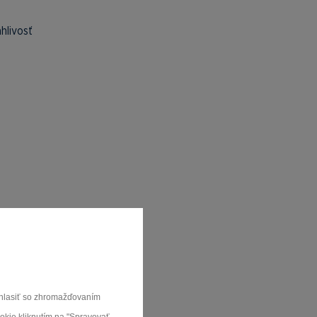
hlivosť
súhlasiť so zhromažďovaním