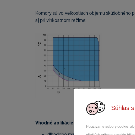
Komory sú vo veľkostiach objemu skúšobného pri
aj pri vlhkostnom režime:
Súhlas s
Vhodné aplikácie
sú v oblasti výskumu a vývoja 
Používame súbory cookie, aby
dlhodobé materiálové skúšky