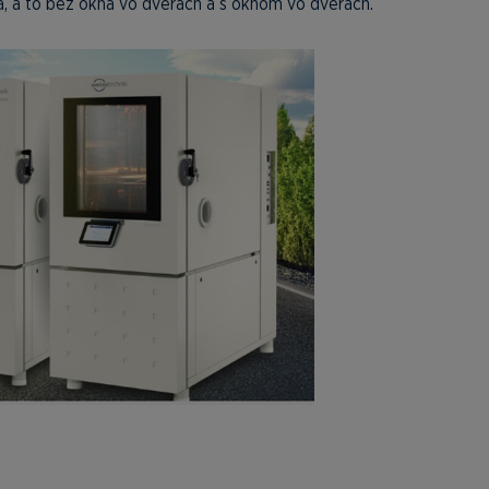
a, a to bez okna vo dverách a s oknom vo dverách.