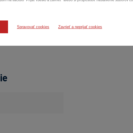
tím na tlačidlo "Prijať všetko a zavrieť" alebo si prispôsobiť nastavenie súborov c
ďalších testov
Spravovať cookies
Zavrieť a neprijať cookies
ie