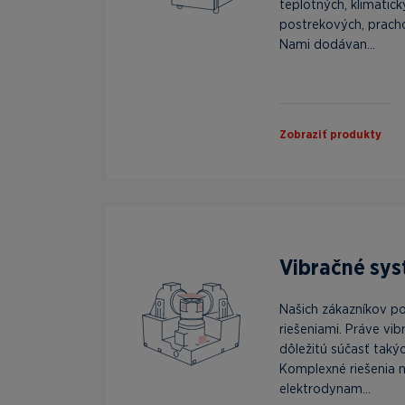
teplotných, klimatick
postrekových, prach
Nami dodávan...
Zobraziť produkty
Vibračné sys
Našich zákazníkov p
riešeniami. Práve vi
dôležitú súčasť taký
Komplexné riešenia n
elektrodynam...