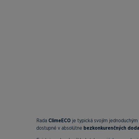
Rada
ClimeECO
je typická svojím jednoduchý
dostupné v absolútne
bezkonkurenčných doda