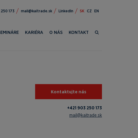
309 124+
ks.edartiak@liam
LinkedIn
SK
CZ
EN
SEMINÁRE
KARIÉRA
O NÁS
KONTAKT
Kontaktujte nás
+421 903 250 173
mail@kaitrade.sk