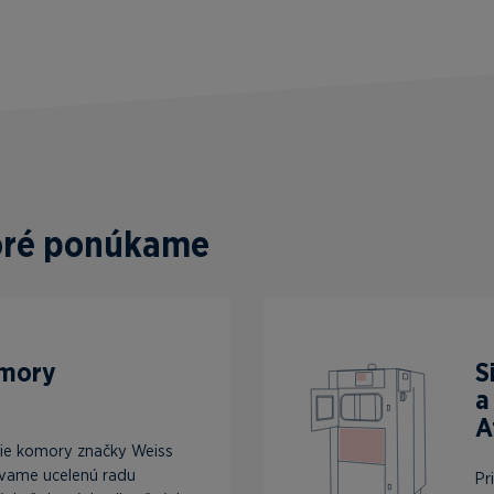
toré ponúkame
omory
S
a
A
ie komory značky Weiss
vame ucelenú radu
Pr