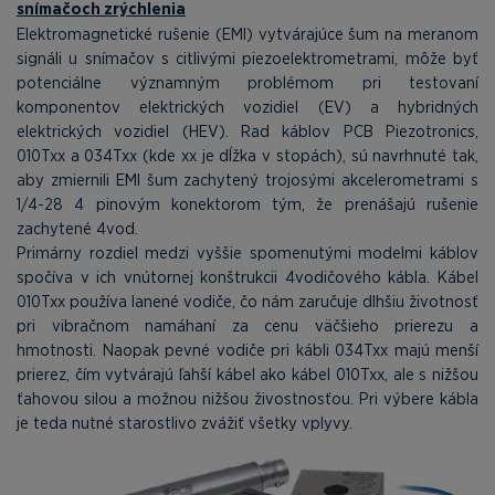
snímačoch zrýchlenia
Elektromagnetické rušenie (EMI) vytvárajúce šum na meranom
signáli u snímačov s citlivými piezoelektrometrami, môže byť
potenciálne významným problémom pri testovaní
komponentov elektrických vozidiel (EV) a hybridných
elektrických vozidiel (HEV). Rad káblov PCB Piezotronics,
010Txx a 034Txx (kde xx je dĺžka v stopách), sú navrhnuté tak,
aby zmiernili EMI šum zachytený trojosými akcelerometrami s
1/4-28 4 pinovým konektorom tým, že prenášajú rušenie
zachytené 4vod.
Primárny rozdiel medzi vyššie spomenutými modelmi káblov
spočíva v ich vnútornej konštrukcii 4vodičového kábla. Kábel
010Txx používa lanené vodiče, čo nám zaručuje dlhšiu životnosť
pri vibračnom namáhaní za cenu väčšieho prierezu a
hmotnosti. Naopak pevné vodiče pri kábli 034Txx majú menší
prierez, čím vytvárajú ľahší kábel ako kábel 010Txx, ale s nižšou
ťahovou silou a možnou nižšou živostnosťou. Pri výbere kábla
je teda nutné starostlivo zvážiť všetky vplyvy.