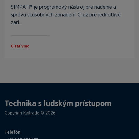
S!MPATI® je programový nástroj pre riadenie a
správu skúšobných zariadení. Či už pre jednotlivé
zari...
Čítať viac
Technika s ľudským prístupom
Copyrigh Kaitrade © 2026
Telefón