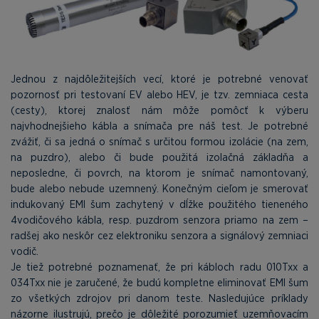
Jednou z najdôležitejších vecí, ktoré je potrebné venovať
pozornosť pri testovaní EV alebo HEV, je tzv. zemniaca cesta
(cesty), ktorej znalosť nám môže pomôcť k výberu
najvhodnejšieho kábla a snímača pre náš test. Je potrebné
zvážiť, či sa jedná o snímač s určitou formou izolácie (na zem,
na puzdro), alebo či bude použitá izolačná základňa a
neposledne, či povrch, na ktorom je snímač namontovaný,
bude alebo nebude uzemnený. Konečným cieľom je smerovať
indukovaný EMI šum zachytený v dĺžke použitého tieneného
4vodičového kábla, resp. puzdrom senzora priamo na zem –
radšej ako neskôr cez elektroniku senzora a signálový zemniaci
vodič.
Je tiež potrebné poznamenať, že pri kábloch radu 010Txx a
034Txx nie je zaručené, že budú kompletne eliminovať EMI šum
zo všetkých zdrojov pri danom teste. Nasledujúce príklady
názorne ilustrujú, prečo je dôležité porozumieť uzemňovacím