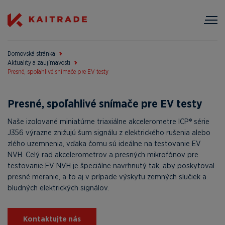
Domovská stránka
Aktuality a zaujímavosti
Presné, spoľahlivé snímače pre EV testy
Presné, spoľahlivé snímače pre EV testy
Naše izolované miniatúrne triaxiálne akcelerometre ICP® série
J356 výrazne znižujú šum signálu z elektrického rušenia alebo
zlého uzemnenia, vďaka čomu sú ideálne na testovanie EV
NVH. Celý rad akcelerometrov a presných mikrofónov pre
testovanie EV NVH je špeciálne navrhnutý tak, aby poskytoval
presné meranie, a to aj v prípade výskytu zemných slučiek a
bludných elektrických signálov.
Kontaktujte nás