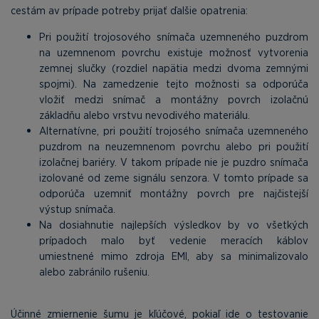
cestám av prípade potreby prijať ďalšie opatrenia:
Pri použití trojosového snímača uzemneného puzdrom
na uzemnenom povrchu existuje možnosť vytvorenia
zemnej slučky (rozdiel napätia medzi dvoma zemnými
spojmi). Na zamedzenie tejto možnosti sa odporúča
vložiť medzi snímač a montážny povrch izolačnú
základňu alebo vrstvu nevodivého materiálu.
Alternatívne, pri použití trojosého snímača uzemneného
puzdrom na neuzemnenom povrchu alebo pri použití
izolačnej bariéry. V takom prípade nie je puzdro snímača
izolované od zeme signálu senzora. V tomto prípade sa
odporúča uzemniť montážny povrch pre najčistejší
výstup snímača.
Na dosiahnutie najlepších výsledkov by vo všetkých
prípadoch malo byť vedenie meracích káblov
umiestnené mimo zdroja EMI, aby sa minimalizovalo
alebo zabránilo rušeniu.
Účinné zmiernenie šumu je kľúčové, pokiaľ ide o testovanie