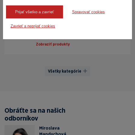
Weiss Technik predstavujú špičkovú techniku
pre priemyselné výrobné procesy, vyžadujúce
Prijať všetko a zavrieť
Spravovať cookies
tepelnú záťaž materiálu. Neustálym
dlhoročným zdokon...
Zavrieť a neprijať cookies
Zobraziť produkty
Všetky kategórie
Obráťte sa na našich
odborníkov
Miroslava
Manduchová