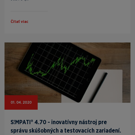
Čítať viac
01. 04. 2020
S!MPATI® 4.70 - inovatívny nástroj pre
správu skúšobných a testovacích zariadení.